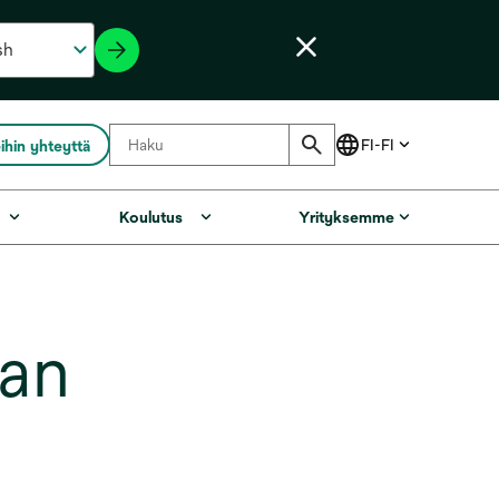
ihin yhteyttä
Koulutus
Yrityksemme
an