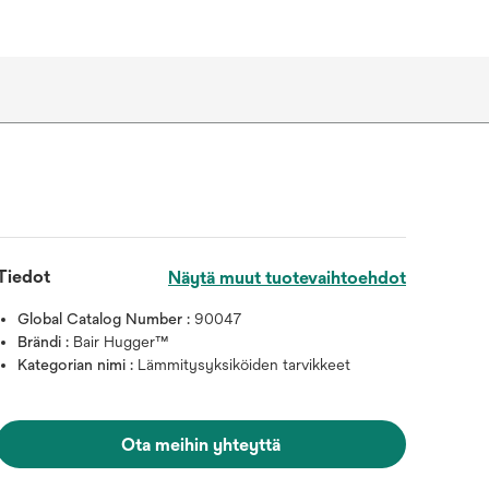
Tiedot
Näytä muut tuotevaihtoehdot
Global Catalog Number :
90047
Brändi :
Bair Hugger™
Kategorian nimi :
Lämmitysyksiköiden tarvikkeet
Ota meihin yhteyttä