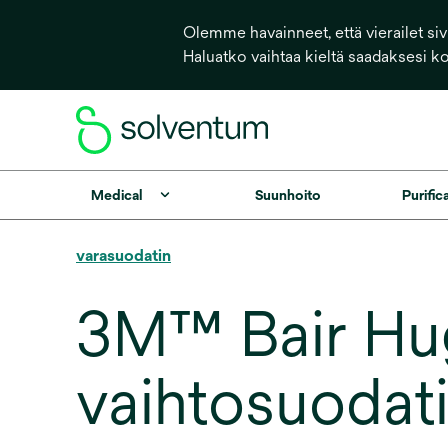
Olemme havainneet, että vierailet sivu
Haluatko vaihtaa kieltä saadaksesi k
Medical
Suunhoito
Purific
varasuodatin
3M™ Bair Hu
vaihtosuodati