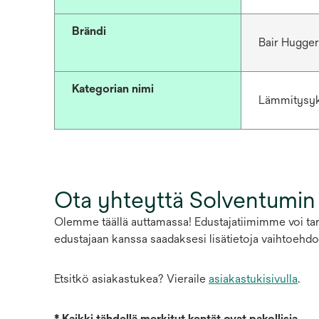
Brändi
Bair Hugge
Kategorian nimi
Lämmitysyk
Ota yhteyttä Solventumin
Olemme täällä auttamassa! Edustajatiimimme voi tarj
edustajaan kanssa saadaksesi lisätietoja vaihtoehdoi
Etsitkö asiakastukea? Vieraile
asiakastukisivulla
.
*
Kaikki tähdellä merkityt kentät ovat pakollisia.