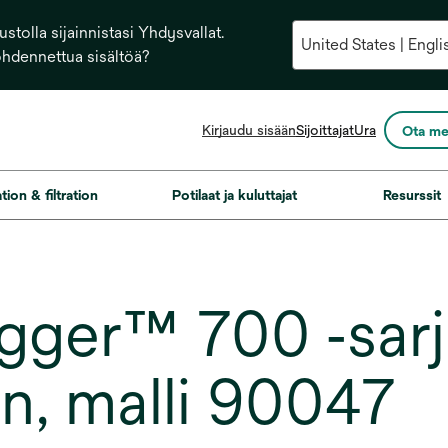
stolla sijainnistasi Yhdysvallat.
ohdennettua sisältöä?
opens
Kirjaudu sisään
Sijoittajat
Ura
Ota me
in
a
new
ation & filtration
Potilaat ja kuluttajat
Resurssit
tab
gger™ 700 ‑sarj
n, malli 90047