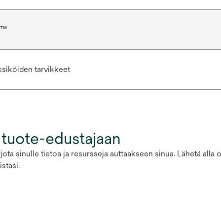
r™
siköiden tarvikkeet
 tuote-edustajaan
ota sinulle tietoa ja resursseja auttaakseen sinua. Lähetä alla
stasi.