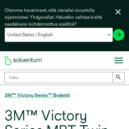
Olemme havainneet, että vierailet sivustolla
sijainnistasi Yhdysvallat. Haluatko vaihtaa kieltä
saadaksesi kohdennettua sisältöä?
3M™ Victory Series™ Braketit
3M™ Victory