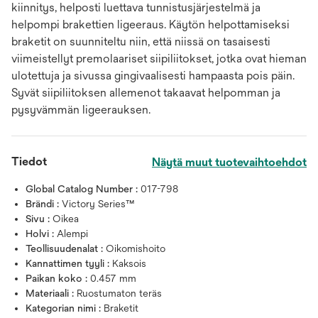
kiinnitys, helposti luettava tunnistusjärjestelmä ja
helpompi brakettien ligeeraus. Käytön helpottamiseksi
braketit on suunniteltu niin, että niissä on tasaisesti
viimeistellyt premolaariset siipiliitokset, jotka ovat hieman
ulotettuja ja sivussa gingivaalisesti hampaasta pois päin.
Syvät siipiliitoksen allemenot takaavat helpomman ja
pysyvämmän ligeerauksen.
Tiedot
Näytä muut tuotevaihtoehdot
Global Catalog Number :
017-798
Brändi :
Victory Series™
Sivu :
Oikea
Holvi :
Alempi
Teollisuudenalat :
Oikomishoito
Kannattimen tyyli :
Kaksois
Paikan koko :
0.457 mm
Materiaali :
Ruostumaton teräs
Kategorian nimi :
Braketit