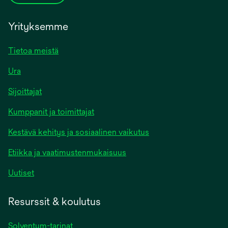
Yrityksemme
Tietoa meistä
Ura
Sijoittajat
Kumppanit ja toimittajat
Kestävä kehitys ja sosiaalinen vaikutus
Etiikka ja vaatimustenmukaisuus
Uutiset
Resurssit & koulutus
Solventum-tarinat