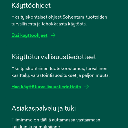
Käyttöohjeet
Yksityiskohtaiset ohjeet Solventum-tuotteiden
turvallisesta ja tehokkaasta käytöstä.
Etsi käyttöohjeet
opens
in
Käyttöturvallisuustiedotteet
a
Yksityiskohtainen tuotekoostumus, turvallinen
new
käsittely, varastointisuositukset ja paljon muuta.
tab
Hae käyttöturvallisuustiedotteita
opens
in
Asiakaspalvelu ja tuki
a
Tiimimme on täällä auttamassa vastaamaan
new
kaikkiin kysymyksiinne.
tab