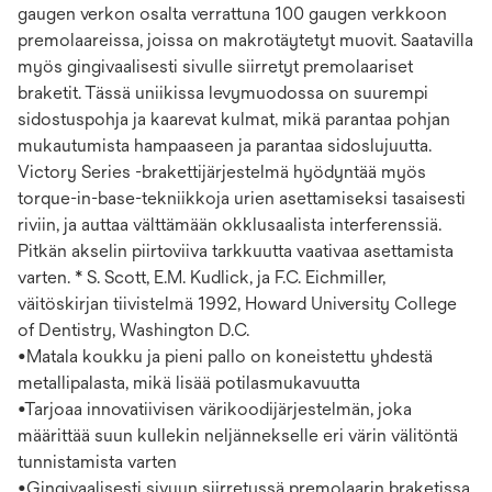
gaugen verkon osalta verrattuna 100 gaugen verkkoon
premolaareissa, joissa on makrotäytetyt muovit. Saatavilla
myös gingivaalisesti sivulle siirretyt premolaariset
braketit. Tässä uniikissa levymuodossa on suurempi
sidostuspohja ja kaarevat kulmat, mikä parantaa pohjan
mukautumista hampaaseen ja parantaa sidoslujuutta.
Victory Series -brakettijärjestelmä hyödyntää myös
torque-in-base-tekniikkoja urien asettamiseksi tasaisesti
riviin, ja auttaa välttämään okklusaalista interferenssiä.
Pitkän akselin piirtoviiva tarkkuutta vaativaa asettamista
varten. * S. Scott, E.M. Kudlick, ja F.C. Eichmiller,
väitöskirjan tiivistelmä 1992, Howard University College
of Dentistry, Washington D.C.
•Matala koukku ja pieni pallo on koneistettu yhdestä
metallipalasta, mikä lisää potilasmukavuutta
•Tarjoaa innovatiivisen värikoodijärjestelmän, joka
määrittää suun kullekin neljännekselle eri värin välitöntä
tunnistamista varten
•Gingivaalisesti sivuun siirretyssä premolaarin braketissa