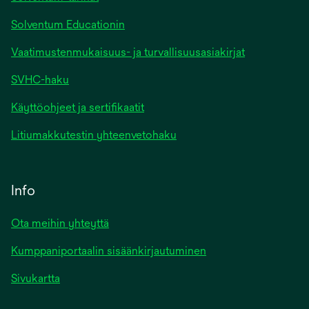
Solventum Educationin
Vaatimustenmukaisuus- ja turvallisuusasiakirjat
SVHC-haku
Käyttöohjeet ja sertifikaatit
Litiumakkutestin yhteenvetohaku
Info
Ota meihin yhteyttä
Kumppaniportaalin sisäänkirjautuminen
Sivukartta