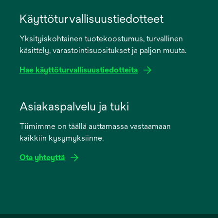
opens
in
Käyttöturvallisuustiedotteet
a
Yksityiskohtainen tuotekoostumus, turvallinen
new
käsittely, varastointisuositukset ja paljon muuta.
tab
Hae käyttöturvallisuustiedotteita
opens
in
Asiakaspalvelu ja tuki
a
Tiimimme on täällä auttamassa vastaamaan
new
kaikkiin kysymyksiinne.
tab
Ota yhteyttä