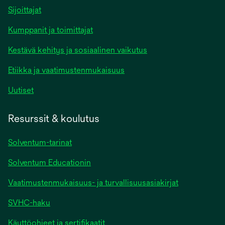
Sijoittajat
Kumppanit ja toimittajat
Kestävä kehitys ja sosiaalinen vaikutus
Etiikka ja vaatimustenmukaisuus
Uutiset
Resurssit & koulutus
Solventum-tarinat
Solventum Educationin
Vaatimustenmukaisuus- ja turvallisuusasiakirjat
SVHC-haku
Käyttöohjeet ja sertifikaatit