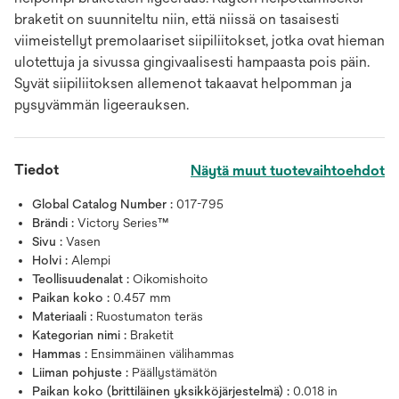
braketit on suunniteltu niin, että niissä on tasaisesti
viimeistellyt premolaariset siipiliitokset, jotka ovat hieman
ulotettuja ja sivussa gingivaalisesti hampaasta pois päin.
Syvät siipiliitoksen allemenot takaavat helpomman ja
pysyvämmän ligeerauksen.
Tiedot
Näytä muut tuotevaihtoehdot
Global Catalog Number :
017-795
Brändi :
Victory Series™
Sivu :
Vasen
Holvi :
Alempi
Teollisuudenalat :
Oikomishoito
Paikan koko :
0.457 mm
Materiaali :
Ruostumaton teräs
Kategorian nimi :
Braketit
Hammas :
Ensimmäinen välihammas
Liiman pohjuste :
Päällystämätön
Paikan koko (brittiläinen yksikköjärjestelmä) :
0.018 in