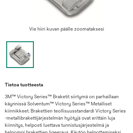
Vie hiiri kuvan päälle zoomataksesi
Tietoa tuotteesta
3M™ Victory Series™ Braketit siirtymä on parhaillaan
käynnissä Solventum™ Victory Series™ Metalliset
kiinnikkeet. Brakettien teollisuusstandardi Victory Series
-metallibrakettijärjestelmän hyötyjä ovat erittäin luja
kiinnitys, helposti luettava tunnistusjärjestelmä ja
helpompi brakettien ligeeraus. Käytön helpottamiseksi