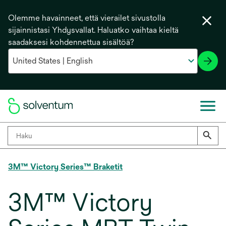
Olemme havainneet, että vierailet sivustolla
sijainnistasi Yhdysvallat. Haluatko vaihtaa kieltä
saadaksesi kohdennettua sisältöä?
3M™ Victory Series™ Braketit
3M™ Victory