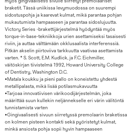
myös gingivaalisesti sivulle siirretyt premolaariset
braketit. Tässä uniikissa levymuodossa on suurempi
sidostuspohja ja kaarevat kulmat, mikä parantaa pohjan
mukautumista hampaaseen ja parantaa sidoslujuutta.
Victory Series -brakettijärjestelmä hyödyntää myös
torque-in-base-tekniikkoja urien asettamiseksi tasaisesti
riviin, ja auttaa välttämään okklusaalista interferenssiä.
Pitkän akselin piirtoviiva tarkkuutta vaativaa asettamista
varten. * S. Scott, E.M. Kudlick, ja F.C. Eichmiller,
väitöskirjan tiivistelmä 1992, Howard University College
of Dentistry, Washington D.C.
•Matala koukku ja pieni pallo on koneistettu yhdestä
metallipalasta, mikä lisää potilasmukavuutta
•Tarjoaa innovatiivisen värikoodijärjestelmän, joka
määrittää suun kullekin neljännekselle eri värin välitöntä
tunnistamista varten
•Gingivaalisesti sivuun siirretyssä premolaarin braketissa
on kolmen pisteen kontakti sekä pyöristetyt kulmat,
minkä ansiosta pohja sopii hyvin hampaaseen