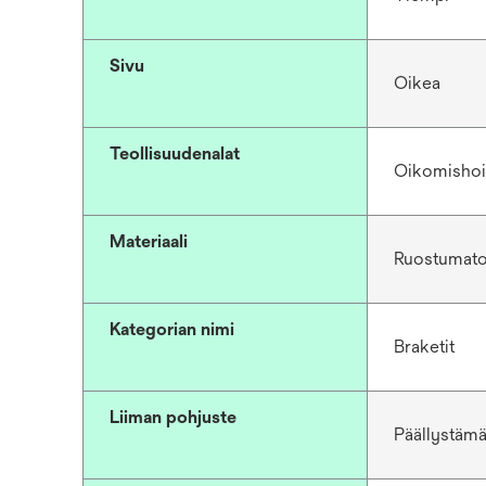
Sivu
Oikea
Teollisuudenalat
Oikomishoi
Materiaali
Ruostumato
Kategorian nimi
Braketit
Liiman pohjuste
Päällystäm