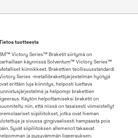
Tietoa tuotteesta
3M™ Victory Series™ Braketit siirtymä on
parhaillaan käynnissä Solventum™ Victory Series™
Metalliset kiinnikkeet. Brakettien teollisuusstandardi
Victory Series -metallibrakettijärjestelmän hyötyjä
ovat erittäin luja kiinnitys, helposti luettava
tunnistusjärjestelmä ja helpompi brakettien
ligeeraus. Käytön helpottamiseksi braketit on
suunniteltu niin, että niissä on tasaisesti viimeistellyt
premolaariset siipiliitokset, jotka ovat hieman
ulotettuja ja sivussa gingivaalisesti hampaasta pois
päin. Syvät siipiliitoksen allemenot takaavat
helpomman ja pysyvämmän ligeerauksen.