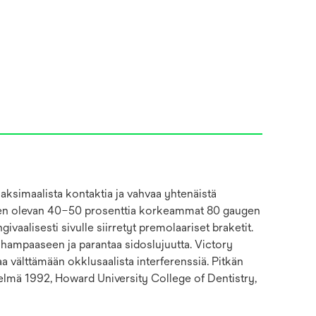
ksimaalista kontaktia ja vahvaa yhtenäistä
ksien olevan 40–50 prosenttia korkeammat 80 gaugen
aalisesti sivulle siirretyt premolaariset braketit.
hampaaseen ja parantaa sidoslujuutta. Victory
aa välttämään okklusaalista interferenssiä. Pitkän
ivistelmä 1992, Howard University College of Dentistry,