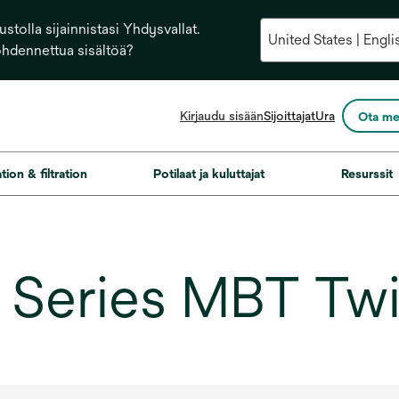
stolla sijainnistasi Yhdysvallat.
ohdennettua sisältöä?
opens
Kirjaudu sisään
Sijoittajat
Ura
Ota me
in
a
new
ation & filtration
Potilaat ja kuluttajat
Resurssit
tab
Series MBT Twi