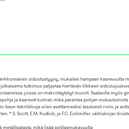
n verkkomainen sidostustyyny, mukailee hampaan kaarevuutta ma
a julkaisema tutkimus paljastaa hiertävän liikkeen sidoslujuu
areissa, joissa on makrotäytetyt muovit. Saatavilla myös gingiv
pohja ja kaarevat kulmat, mikä parantaa pohjan mukautumista 
base-tekniikkoja urien asettamiseksi tasaisesti riviin, ja autt
ten. * S. Scott, E.M. Kudlick, ja F.C. Eichmiller, väitöskirjan ti
ä metallipalasta, mikä lisää potilasmukavuutta