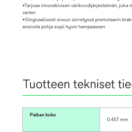
•Tarjoaa innovatiivisen värikoodijärjestelmän, joka m
varten
•Gingivaalisesti sivuun siirretyssä premolaarin bra
ansiosta pohja sopii hyvin hampaaseen
Tuotteen tekniset ti
Paikan koko
0.457 mm