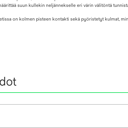
äärittää suun kullekin neljännekselle eri värin välitöntä tunnis
ketissa on kolmen pisteen kontakti sekä pyöristetyt kulmat, mi
edot