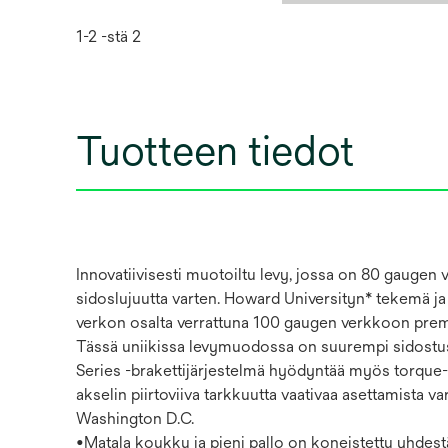
1-2 -stä 2
Tuotteen tiedot
Innovatiivisesti muotoiltu levy, jossa on 80 gauge
sidoslujuutta varten. Howard Universityn* tekemä j
verkon osalta verrattuna 100 gaugen verkkoon premola
Tässä uniikissa levymuodossa on suurempi sidostus
Series -brakettijärjestelmä hyödyntää myös torque-in-
akselin piirtoviiva tarkkuutta vaativaa asettamista var
Washington D.C.
•Matala koukku ja pieni pallo on koneistettu yhdest