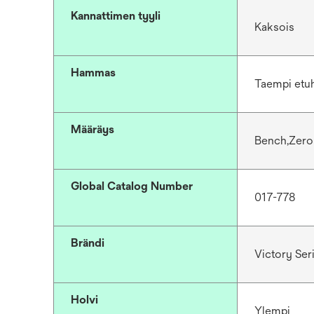
Kannattimen tyyli
Kaksois
Hammas
Taempi et
Määräys
Bench,Zer
Global Catalog Number
017-778
Brändi
Victory Se
Holvi
Ylempi