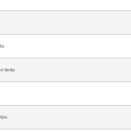
to
n teräs
ätön