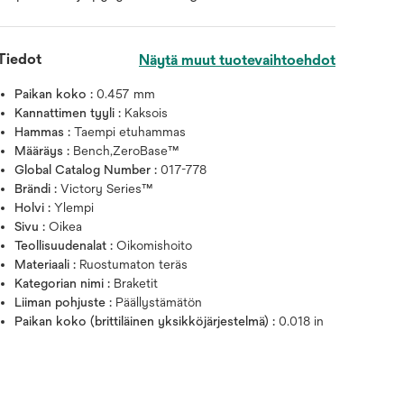
Tiedot
Näytä muut tuotevaihtoehdot
Paikan koko :
0.457 mm
Kannattimen tyyli :
Kaksois
Hammas :
Taempi etuhammas
Määräys :
Bench,ZeroBase™
Global Catalog Number :
017-778
Brändi :
Victory Series™
Vie hiiri kuvan päälle zoomata
Holvi :
Ylempi
Sivu :
Oikea
Teollisuudenalat :
Oikomishoito
Materiaali :
Ruostumaton teräs
Kategorian nimi :
Braketit
Liiman pohjuste :
Päällystämätön
Paikan koko (brittiläinen yksikköjärjestelmä) :
0.018 in