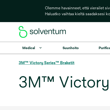
Olemme havainneet, että vierailet sivu
Haluatko vaihtaa kieltä saadaksesi k
Medical
Suunhoito
Purific
3M™ Victory Series™ Braketit
3M™ Victory 