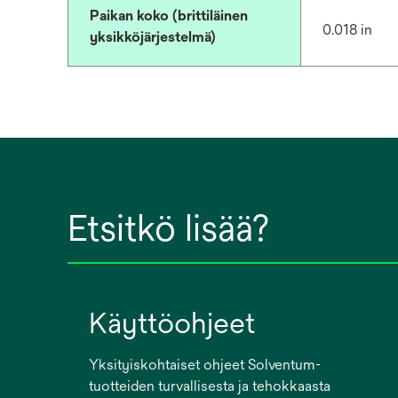
Paikan koko (brittiläinen
0.018 in
yksikköjärjestelmä)
Etsitkö lisää?
Käyttöohjeet
Yksityiskohtaiset ohjeet Solventum-
tuotteiden turvallisesta ja tehokkaasta