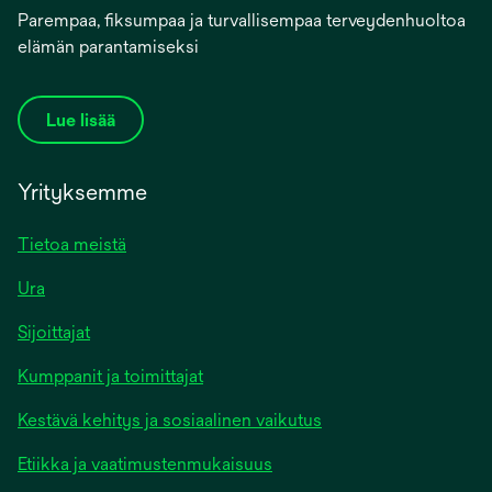
Parempaa, fiksumpaa ja turvallisempaa terveydenhuoltoa
elämän parantamiseksi
Lue lisää
Yrityksemme
Tietoa meistä
Ura
Sijoittajat
Kumppanit ja toimittajat
Kestävä kehitys ja sosiaalinen vaikutus
Etiikka ja vaatimustenmukaisuus