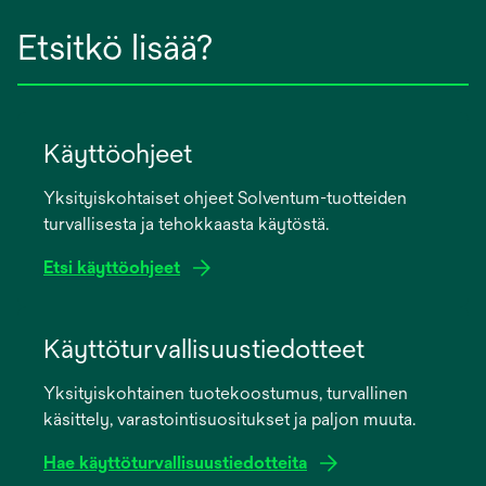
Etsitkö lisää?
Käyttöohjeet
Yksityiskohtaiset ohjeet Solventum-tuotteiden
turvallisesta ja tehokkaasta käytöstä.
Etsi käyttöohjeet
opens
in
Käyttöturvallisuustiedotteet
a
Yksityiskohtainen tuotekoostumus, turvallinen
new
käsittely, varastointisuositukset ja paljon muuta.
tab
Hae käyttöturvallisuustiedotteita