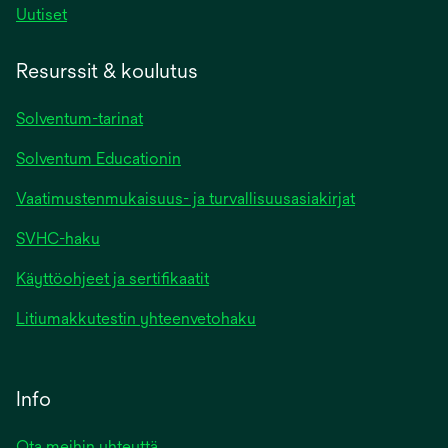
Uutiset
Resurssit & koulutus
Solventum-tarinat
Solventum Educationin
Vaatimustenmukaisuus- ja turvallisuusasiakirjat
SVHC-haku
Käyttöohjeet ja sertifikaatit
Litiumakkutestin yhteenvetohaku
Info
Ota meihin yhteyttä