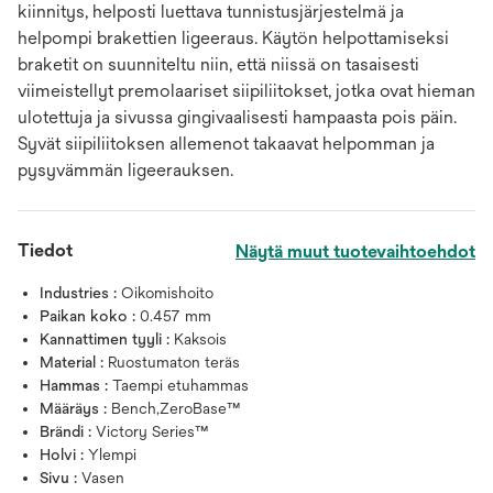
kiinnitys, helposti luettava tunnistusjärjestelmä ja
helpompi brakettien ligeeraus. Käytön helpottamiseksi
braketit on suunniteltu niin, että niissä on tasaisesti
viimeistellyt premolaariset siipiliitokset, jotka ovat hieman
ulotettuja ja sivussa gingivaalisesti hampaasta pois päin.
Syvät siipiliitoksen allemenot takaavat helpomman ja
pysyvämmän ligeerauksen.
Tiedot
Näytä muut tuotevaihtoehdot
Industries :
Oikomishoito
Paikan koko :
0.457 mm
Kannattimen tyyli :
Kaksois
Material :
Ruostumaton teräs
Hammas :
Taempi etuhammas
Määräys :
Bench,ZeroBase™
Brändi :
Victory Series™
Holvi :
Ylempi
Sivu :
Vasen