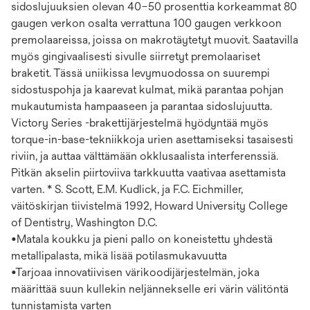
sidoslujuuksien olevan 40–50 prosenttia korkeammat 80
gaugen verkon osalta verrattuna 100 gaugen verkkoon
premolaareissa, joissa on makrotäytetyt muovit. Saatavilla
myös gingivaalisesti sivulle siirretyt premolaariset
braketit. Tässä uniikissa levymuodossa on suurempi
sidostuspohja ja kaarevat kulmat, mikä parantaa pohjan
mukautumista hampaaseen ja parantaa sidoslujuutta.
Victory Series -brakettijärjestelmä hyödyntää myös
torque-in-base-tekniikkoja urien asettamiseksi tasaisesti
riviin, ja auttaa välttämään okklusaalista interferenssiä.
Pitkän akselin piirtoviiva tarkkuutta vaativaa asettamista
varten. * S. Scott, E.M. Kudlick, ja F.C. Eichmiller,
väitöskirjan tiivistelmä 1992, Howard University College
of Dentistry, Washington D.C.
•Matala koukku ja pieni pallo on koneistettu yhdestä
metallipalasta, mikä lisää potilasmukavuutta
•Tarjoaa innovatiivisen värikoodijärjestelmän, joka
määrittää suun kullekin neljännekselle eri värin välitöntä
tunnistamista varten