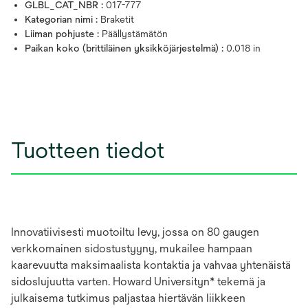
GLBL_CAT_NBR :
017-777
Kategorian nimi :
Braketit
Liiman pohjuste :
Päällystämätön
Paikan koko (brittiläinen yksikköjärjestelmä) :
0.018 in
Tuotteen tiedot
Innovatiivisesti muotoiltu levy, jossa on 80 gaugen
verkkomainen sidostustyyny, mukailee hampaan
kaarevuutta maksimaalista kontaktia ja vahvaa yhtenäistä
sidoslujuutta varten. Howard Universityn* tekemä ja
julkaisema tutkimus paljastaa hiertävän liikkeen