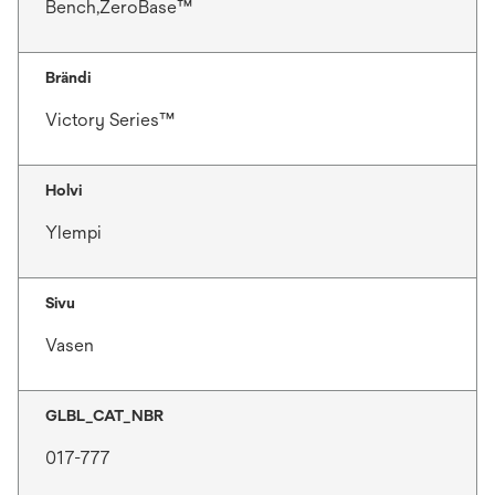
Bench,ZeroBase™
Brändi
Victory Series™
Holvi
Ylempi
Sivu
Vasen
GLBL_CAT_NBR
017-777