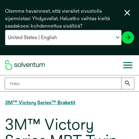
Olemme havainneet, että vierailet sivustolla
sijainnistasi Yhdysvallat. Haluatko vaihtaa kieltä
saadaksesi kohdennettua sisältöä?
3M™ Victory Series™ Braketit
3M™ Victory