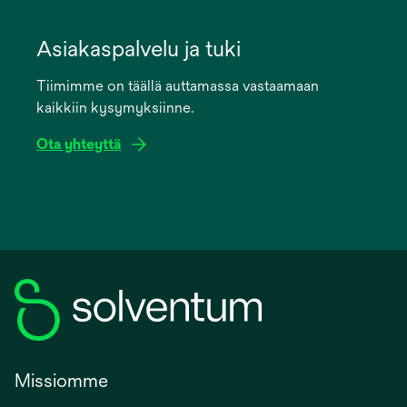
opens
in
Asiakaspalvelu ja tuki
a
Tiimimme on täällä auttamassa vastaamaan
new
kaikkiin kysymyksiinne.
tab
Ota yhteyttä
Missiomme