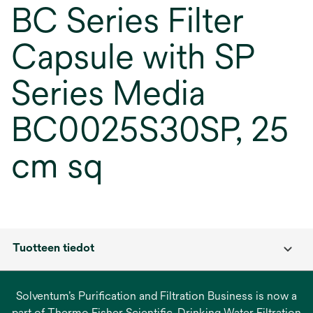
BC Series Filter
Capsule with SP
Series Media
BC0025S30SP, 25
cm sq
Tuotteen tiedot
Solventum’s Purification and Filtration Business is now a
part of Thermo Fisher Scientific. Drinking Water Filtration