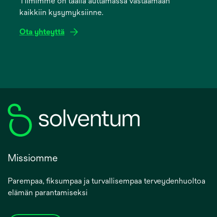
Tiimimme on täällä auttamassa vastaamaan
new
kaikkiin kysymyksiinne.
tab
Ota yhteyttä
Missiomme
Parempaa, fiksumpaa ja turvallisempaa terveydenhuoltoa
elämän parantamiseksi