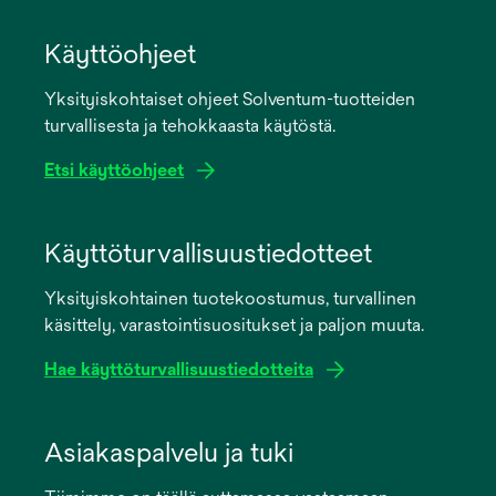
Käyttöohjeet
Yksityiskohtaiset ohjeet Solventum-tuotteiden
turvallisesta ja tehokkaasta käytöstä.
Etsi käyttöohjeet
opens
in
Käyttöturvallisuustiedotteet
a
Yksityiskohtainen tuotekoostumus, turvallinen
new
käsittely, varastointisuositukset ja paljon muuta.
tab
Hae käyttöturvallisuustiedotteita
opens
in
Asiakaspalvelu ja tuki
a