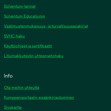
Solventum-tarinat
Solventum Educationin
Vaatimustenmukaisuus- ja turvallisuusasiakirjat
SVHC-haku
Käyttöohjeet ja sertifikaatit
Litiumakkutestin yhteenvetohaku
Info
Ota meihin yhteyttä
Kumppaniportaalin sisäänkirjautuminen
Sivukartta