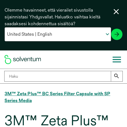
Olemme havainneet, että vierailet sivustolla
sijainnistasi Yhdysvallat. Haluatko vaihtaa kieltä
saadaksesi kohdennettua sisältöä?
3M™ Zeta Plus™ BC Series Filter Capsule with SP
Series Media
3M™ Zeta Plus™