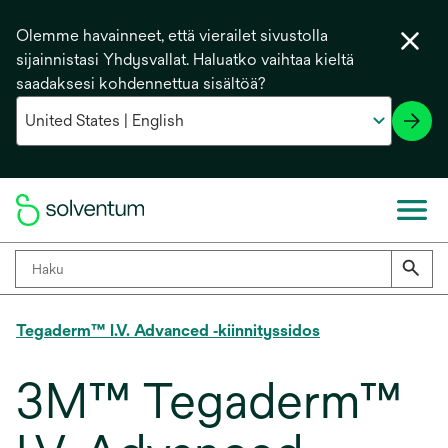
Olemme havainneet, että vierailet sivustolla
sijainnistasi Yhdysvallat. Haluatko vaihtaa kieltä
saadaksesi kohdennettua sisältöä?
Tegaderm™ I.V. Advanced ‑kiinnityssidos
3M™ Tegaderm™