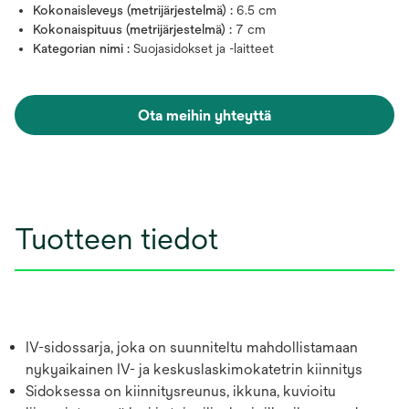
Kokonaisleveys (metrijärjestelmä) :
6.5 cm
Kokonaispituus (metrijärjestelmä) :
7 cm
Kategorian nimi :
Suojasidokset ja -laitteet
Ota meihin yhteyttä
Tuotteen tiedot
IV-sidossarja, joka on suunniteltu mahdollistamaan
nykyaikainen IV- ja keskuslaskimokatetrin kiinnitys
Sidoksessa on kiinnitysreunus, ikkuna, kuvioitu