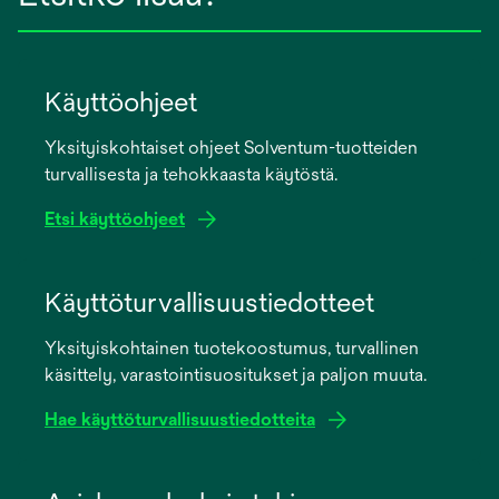
Käyttöohjeet
Yksityiskohtaiset ohjeet Solventum-tuotteiden
turvallisesta ja tehokkaasta käytöstä.
Etsi käyttöohjeet
opens
in
Käyttöturvallisuustiedotteet
a
Yksityiskohtainen tuotekoostumus, turvallinen
new
käsittely, varastointisuositukset ja paljon muuta.
tab
Hae käyttöturvallisuustiedotteita
opens
in