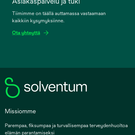
Asiakaspalvelu ja tuki
a
Tiimimme on täällä auttamassa vastaamaan
new
kaikkiin kysymyksiinne.
tab
Ota yhteyttä
Missiomme
Parempaa, fiksumpaa ja turvallisempaa terveydenhuoltoa
elämän parantamiseksi