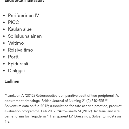
Ehdotetut indikaatiot
Perifeerinen IV
PICC
Kaulan alue
Solisluunalainen
Valtimo
Reisivaltimo
Portti
Epiduraali
Dialyysi
Laillinen
³¹ Jackson A (2012) Retrospective comparative audit of two peripheral I.V.
securement dressings. British Journal of Nursing 21 (2) 510-515 ³²
Solventum data on file 2012; Association for safe aseptic practice, product
evaluation programme, Feb 2012. *Arrowsmith M (2012) Bacterial and viral
barrier claim for Tegaderm™ Transparent I.V. Dressings. Solventum data on
file.