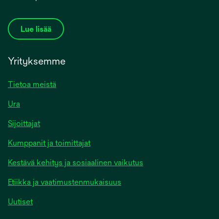
Lue lisää
Yrityksemme
Tietoa meistä
Ura
Sijoittajat
Kumppanit ja toimittajat
Kestävä kehitys ja sosiaalinen vaikutus
Etiikka ja vaatimustenmukaisuus
Uutiset