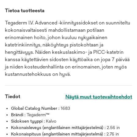
Tietoa tuotteesta
Tegaderm I.V. Advanced ‑kiinnityssidokset on suunniteltu
kokonaisvaltaisesti mahdollistamaan potilaan
erinomainen hoito, johon kuuluu nykyaikainen
katetrinkiinnitys, näköyhteys pistokohtaan ja
hengittävyys. Näiden keskuslaskimo- ja PICC-katetrin
kanssa käytettävien sidosten käyttöaika on jopa 7 päivää
ja niiden kosteudenhallinta on erinomainen, joten myös
kustannustehokkuus on hyvä.
Tiedot
Näytä muut tuotevaihtoehdot
Global Catalog Number :
1683
Brändi :
Tegaderm™
Sidoksen tyyppi :
Kalvo
Kokonaisleveys (englantilainen mittajärjestelmä) :
2.56 in
Kokonaispituus (englantilainen mittajärjestelmä) :
2.76 in