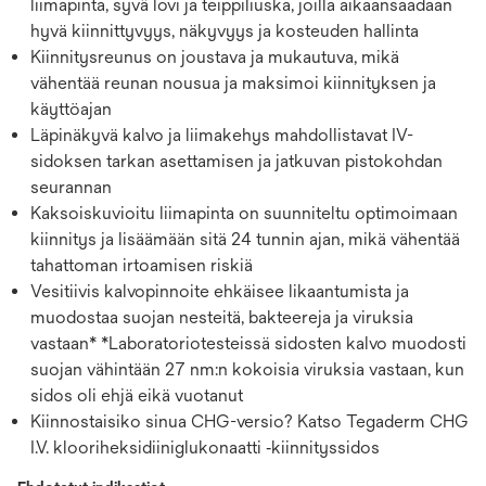
liimapinta, syvä lovi ja teippiliuska, joilla aikaansaadaan
hyvä kiinnittyvyys, näkyvyys ja kosteuden hallinta
Kiinnitysreunus on joustava ja mukautuva, mikä
vähentää reunan nousua ja maksimoi kiinnityksen ja
käyttöajan
Läpinäkyvä kalvo ja liimakehys mahdollistavat IV-
sidoksen tarkan asettamisen ja jatkuvan pistokohdan
seurannan
Kaksoiskuvioitu liimapinta on suunniteltu optimoimaan
kiinnitys ja lisäämään sitä 24 tunnin ajan, mikä vähentää
tahattoman irtoamisen riskiä
Vesitiivis kalvopinnoite ehkäisee likaantumista ja
muodostaa suojan nesteitä, bakteereja ja viruksia
vastaan* *Laboratoriotesteissä sidosten kalvo muodosti
suojan vähintään 27 nm:n kokoisia viruksia vastaan, kun
sidos oli ehjä eikä vuotanut
Kiinnostaisiko sinua CHG-versio? Katso Tegaderm CHG
I.V. klooriheksidiiniglukonaatti ‑kiinnityssidos