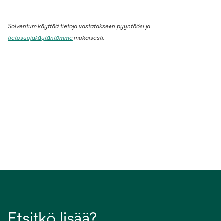
Solventum käyttää tietoja vastatakseen pyyntöösi ja
tietosuojakäytäntömme
mukaisesti.
Etsitkö lisää?