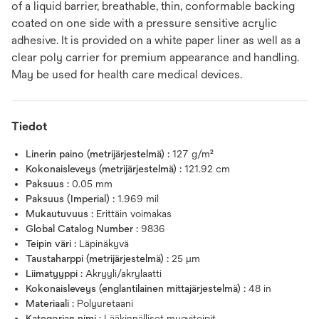
of a liquid barrier, breathable, thin, conformable backing
coated on one side with a pressure sensitive acrylic
adhesive. It is provided on a white paper liner as well as a
clear poly carrier for premium appearance and handling.
May be used for health care medical devices.
Tiedot
Linerin paino (metrijärjestelmä) :
127 g/m²
Kokonaisleveys (metrijärjestelmä) :
121.92 cm
Paksuus :
0.05 mm
Paksuus (Imperial) :
1.969 mil
Mukautuvuus :
Erittäin voimakas
Global Catalog Number :
9836
Teipin väri :
Läpinäkyvä
Taustaharppi (metrijärjestelmä) :
25 μm
Liimatyyppi :
Akryyli/akrylaatti
Kokonaisleveys (englantilainen mittajärjestelmä) :
48 in
Materiaali :
Polyuretaani
Kategorian nimi :
Lääkinnälliset muoviteipit