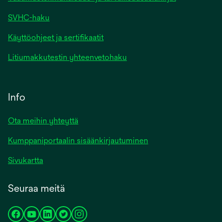
SVHC-haku
Käyttöohjeet ja sertifikaatit
Litiumakkutestin yhteenvetohaku
Info
Ota meihin yhteyttä
Kumppaniportaalin sisäänkirjautuminen
Sivukartta
Seuraa meitä
opens
opens
opens
opens
opens