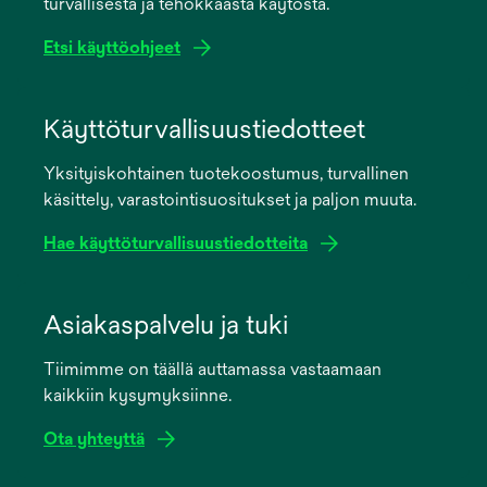
turvallisesta ja tehokkaasta käytöstä.
Etsi käyttöohjeet
opens
in
Käyttöturvallisuustiedotteet
a
Yksityiskohtainen tuotekoostumus, turvallinen
new
käsittely, varastointisuositukset ja paljon muuta.
tab
Hae käyttöturvallisuustiedotteita
opens
in
Asiakaspalvelu ja tuki
a
Tiimimme on täällä auttamassa vastaamaan
new
kaikkiin kysymyksiinne.
tab
Ota yhteyttä