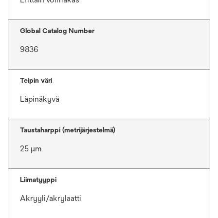
Global Catalog Number
9836
Teipin väri
Läpinäkyvä
Taustaharppi (metrijärjestelmä)
25 μm
Liimatyyppi
Akryyli/akrylaatti