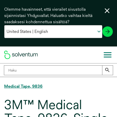
Olemme havainneet, että vierailet sivustolla
sijainnistasi Yhdysvallat. Haluatko vaihtaa kieltä
saadaksesi kohdennettua sisältöä?
Medical Tape, 9836
3M™ Medical