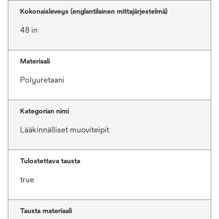
Kokonaisleveys (englantilainen mittajärjestelmä)
48 in
Materiaali
Polyuretaani
Kategorian nimi
Lääkinnälliset muoviteipit
Tulostettava tausta
true
Tausta materiaali