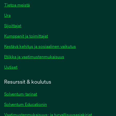
Tietoa meistä
Ura
Sijoittajat
Kumppanit ja toimittajat
Kestävä kehitys ja sosiaalinen vaikutus
Etiikka ja vaatimustenmukaisuus
Uutiset
Resurssit & koulutus
Solventum-tarinat
Solventum Educationin
Vaatimustenmukaisuus- ja turvallisuusasiakirjat