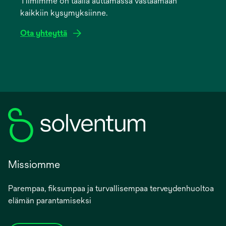
Tiimimme on täällä auttamassa vastaamaan
new
kaikkiin kysymyksiinne.
tab
Ota yhteyttä
Missiomme
Parempaa, fiksumpaa ja turvallisempaa terveydenhuoltoa
elämän parantamiseksi