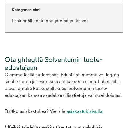
Kategorian nimi
Lääkinnälliset kiinnitysteipit ja ‑kalvot
Ota yhteyttä Solventumin tuote-
edustajaan
Olemme täällä auttamassa! Edustajatiimimme voi tarjota
sinulle tietoa ja resursseja auttaakseen sinua. Lähetä alla
oleva lomake keskustellaksesi Solventumin tuote-
edustajaan kanssa saadaksesi lisätietoja vaihtoehdoistasi.
Etsitkö asiakastukea? Vieraile
asiakastukisivulla
.
*
Kaikki tähdellä merkityt kentät ovat pakollisia.