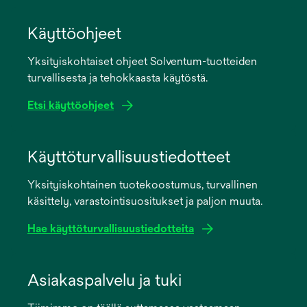
Käyttöohjeet
Yksityiskohtaiset ohjeet Solventum-tuotteiden
turvallisesta ja tehokkaasta käytöstä.
Etsi käyttöohjeet
opens
in
Käyttöturvallisuustiedotteet
a
Yksityiskohtainen tuotekoostumus, turvallinen
new
käsittely, varastointisuositukset ja paljon muuta.
tab
Hae käyttöturvallisuustiedotteita
opens
in
Asiakaspalvelu ja tuki
a