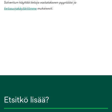
Solventum käyttää tietoja vastatakseen pyyntöösi ja
tietosuojakäytäntömme
mukaisesti.
Etsitkö lisää?