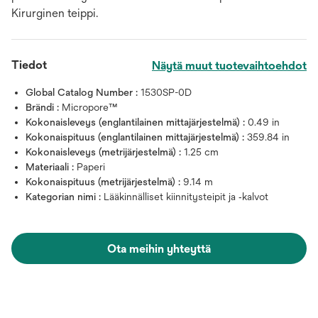
Kirurginen teippi.
Tiedot
Näytä muut tuotevaihtoehdot
Global Catalog Number :
1530SP-0D
Brändi :
Micropore™
Kokonaisleveys (englantilainen mittajärjestelmä) :
0.49 in
Kokonaispituus (englantilainen mittajärjestelmä) :
359.84 in
Kokonaisleveys (metrijärjestelmä) :
1.25 cm
Materiaali :
Paperi
Kokonaispituus (metrijärjestelmä) :
9.14 m
Kategorian nimi :
Lääkinnälliset kiinnitysteipit ja ‑kalvot
Ota meihin yhteyttä