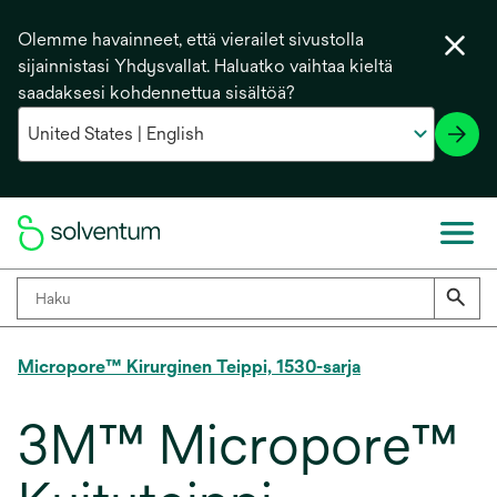
Olemme havainneet, että vierailet sivustolla
sijainnistasi Yhdysvallat. Haluatko vaihtaa kieltä
saadaksesi kohdennettua sisältöä?
Micropore™ Kirurginen Teippi, 1530-sarja
3M™ Micropore™