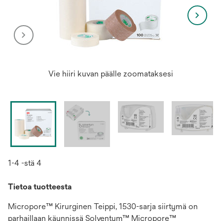
Vie hiiri kuvan päälle zoomataksesi
1-4 -stä 4
Tietoa tuotteesta
Micropore™ Kirurginen Teippi, 1530-sarja siirtymä on
parhaillaan käynnissä Solventum™ Micropore™