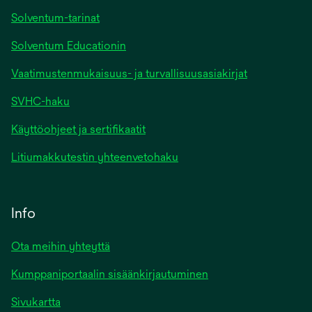
Solventum-tarinat
Solventum Educationin
Vaatimustenmukaisuus- ja turvallisuusasiakirjat
SVHC-haku
Käyttöohjeet ja sertifikaatit
Litiumakkutestin yhteenvetohaku
Info
Ota meihin yhteyttä
Kumppaniportaalin sisäänkirjautuminen
Sivukartta