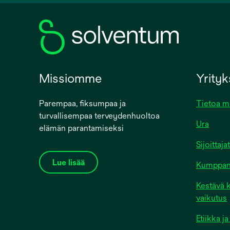
new
tab
Missiomme
Yrity
Parempaa, fiksumpaa ja
Tietoa m
turvallisempaa terveydenhuoltoa
Ura
elämän parantamiseksi
Sijoittajat
Lue lisää
Kumppanit
Kestävä k
vaikutus
Etiikka 