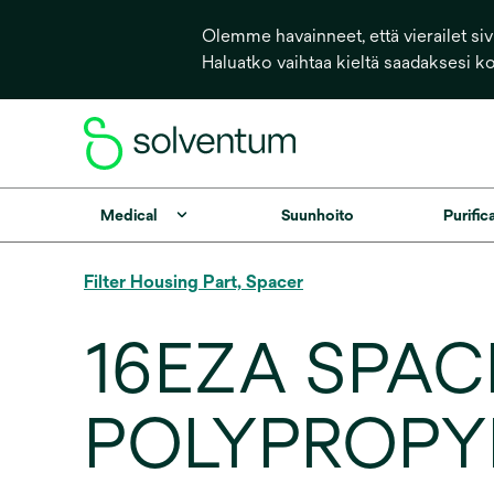
Olemme havainneet, että vierailet sivu
Haluatko vaihtaa kieltä saadaksesi k
Medical
Suunhoito
Purific
Filter Housing Part, Spacer
16EZA SPAC
POLYPROPY