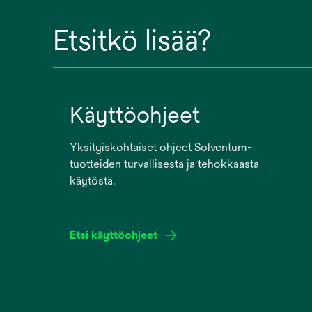
Etsitkö lisää?
Käyttöohjeet
Yksityiskohtaiset ohjeet Solventum-
tuotteiden turvallisesta ja tehokkaasta
käytöstä.
Etsi käyttöohjeet
opens
in
a