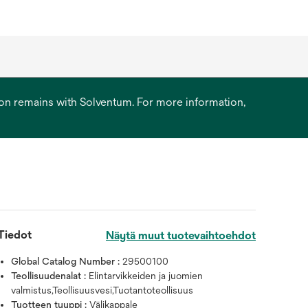
ation remains with Solventum. For more information,
Tiedot
Näytä muut tuotevaihtoehdot
Global Catalog Number :
29500100
Teollisuudenalat :
Elintarvikkeiden ja juomien
valmistus,Teollisuusvesi,Tuotantoteollisuus
Tuotteen tyyppi :
Välikappale