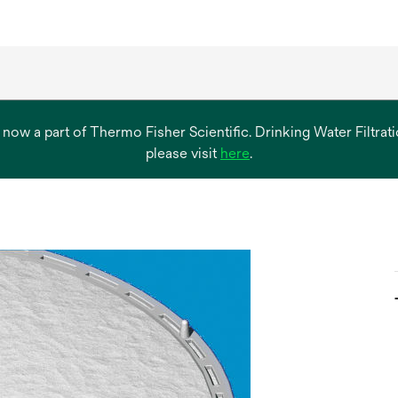
s now a part of Thermo Fisher Scientific. Drinking Water Filtr
opens
please visit
here
.
in
a
new
tab