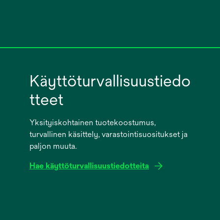
Käyttöturvallisuustiedo
tteet
Yksityiskohtainen tuotekoostumus,
turvallinen käsittely, varastointisuositukset ja
paljon muuta.
Hae käyttöturvallisuustiedotteita
opens
in
a