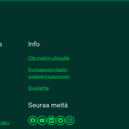
s
Info
Ota meihin yhteyttä
Kumppaniportaalin
sisäänkirjautuminen
Sivukartta
Seuraa meitä
ohaku
opens
opens
opens
opens
opens