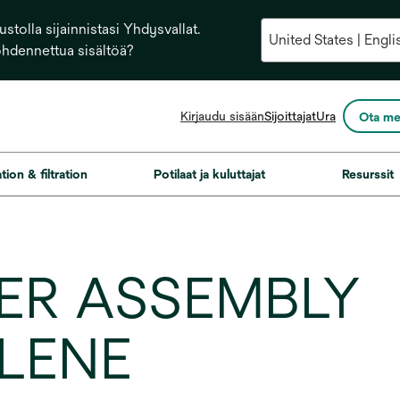
stolla sijainnistasi Yhdysvallat.
ohdennettua sisältöä?
opens
Kirjaudu sisään
Sijoittajat
Ura
Ota me
in
a
new
ation & filtration
Potilaat ja kuluttajat
Resurssit
tab
ER ASSEMBLY
LENE