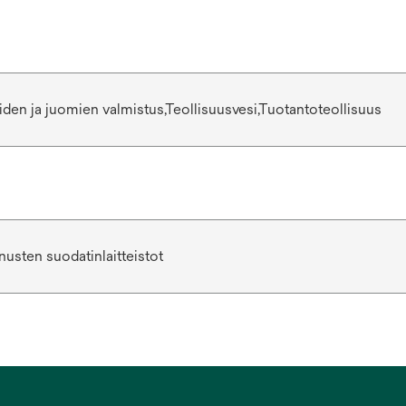
eiden ja juomien valmistus,Teollisuusvesi,Tuotantoteollisuus
usten suodatinlaitteistot