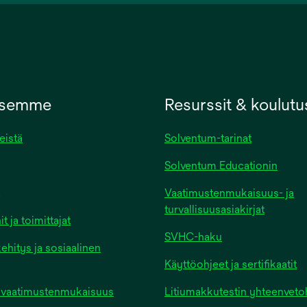
new
tab
ksemme
Resurssit & koulutu
eistä
Solventum-tarinat
Solventum Educationin
Vaatimustenmukaisuus- ja
turvallisuusasiakirjat
 ja toimittajat
SVHC-haku
ehitys ja sosiaalinen
Käyttöohjeet ja sertifikaatit
ja vaatimustenmukaisuus
Litiumakkutestin yhteenvet