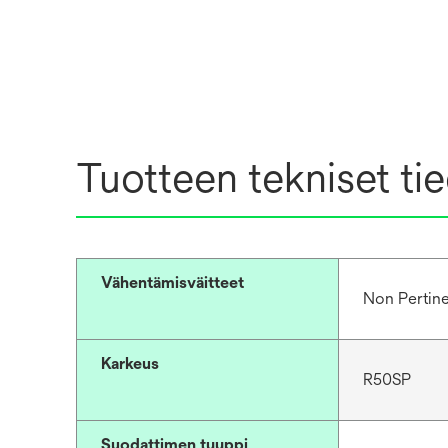
Tuotteen tekniset ti
Vähentämisväitteet
Non Pertin
Karkeus
R50SP
Suodattimen tyyppi