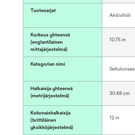
Tuotesarjat
Aktiivihiili
Korkeus yhteensä
10.75 in
(englantilainen
mittajärjestelmä)
Kategorian nimi
Selluloosas
Halkaisija yhteensä
30.48 cm
(metrijärjestelmä)
Kokonaishalkaisija
12 in
(brittiläinen
yksikköjärjestelmä)