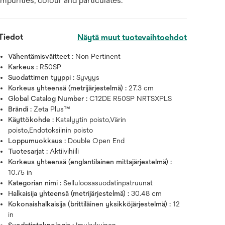
impurities, colour and particulates.
Tiedot
Näytä muut tuotevaihtoehdot
Vähentämisväitteet :
Non Pertinent
Karkeus :
R50SP
Suodattimen tyyppi :
Syvyys
Korkeus yhteensä (metrijärjestelmä) :
27.3 cm
Global Catalog Number :
C12DE R50SP NRTSXPLS
Brändi :
Zeta Plus™
Käyttökohde :
Katalyytin poisto,Värin
poisto,Endotoksiinin poisto
Loppumuokkaus :
Double Open End
Tuotesarjat :
Aktiivihiili
Korkeus yhteensä (englantilainen mittajärjestelmä) :
10.75 in
Kategorian nimi :
Selluloosasuodatinpatruunat
Halkaisija yhteensä (metrijärjestelmä) :
30.48 cm
Kokonaishalkaisija (brittiläinen yksikköjärjestelmä) :
12
in