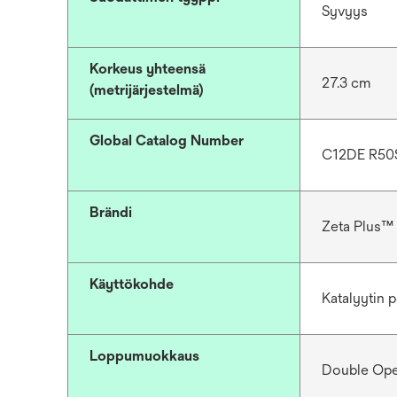
Syvyys
Korkeus yhteensä
27.3 cm
(metrijärjestelmä)
Global Catalog Number
C12DE R50
Brändi
Zeta Plus™
Käyttökohde
Katalyytin p
Loppumuokkaus
Double Op