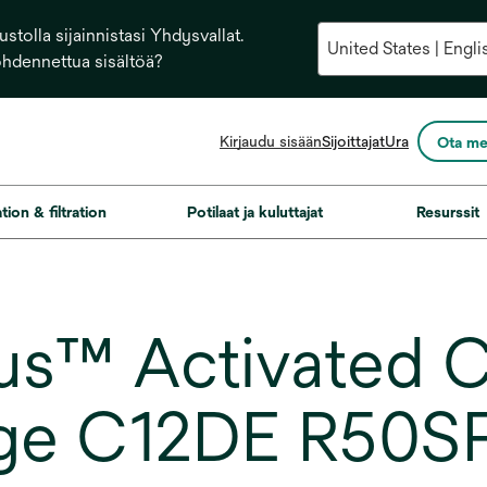
stolla sijainnistasi Yhdysvallat.
ohdennettua sisältöä?
opens
Kirjaudu sisään
Sijoittajat
Ura
Ota me
in
a
new
ation & filtration
Potilaat ja kuluttajat
Resurssit
tab
s™ Activated C
idge C12DE R50S