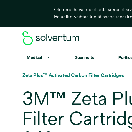
Olemme havainneet, että vierailet sivu
Haluatko vaihtaa kieltä saadaksesi k
Medical
Suunhoito
Purific
Zeta Plus™ Activated Carbon Filter Cartridges
3M™ Zeta Plu
Filter Cartr