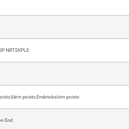
SP NRTSXPLS
oisto,Värin poisto,Endotoksiinin poisto
en End