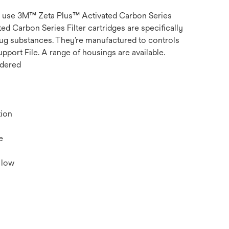
er, use 3M™ Zeta Plus™ Activated Carbon Series
ed Carbon Series Filter cartridges are specifically
rug substances. They’re manufactured to controls
pport File. A range of housings are available.
wdered
tion
e
 low