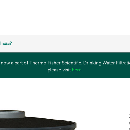
 lisää?
s now a part of Thermo Fisher Scientific. Drinking Water Filtr
opens
please visit
here
.
in
a
new
tab