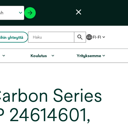
ihin yhteyttä
Koulutus
Yrityksemme
arbon Series
P 24614601,