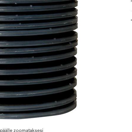
n päälle zoomataksesi