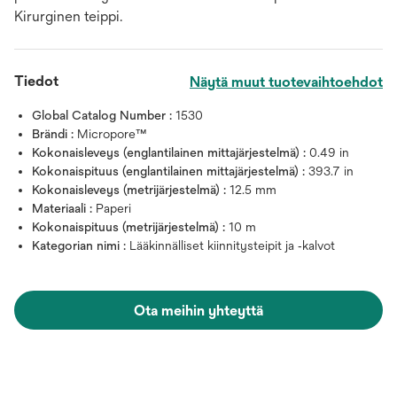
Kirurginen teippi.
Tiedot
Näytä muut tuotevaihtoehdot
Global Catalog Number :
1530
Brändi :
Micropore™
Kokonaisleveys (englantilainen mittajärjestelmä) :
0.49 in
Kokonaispituus (englantilainen mittajärjestelmä) :
393.7 in
Kokonaisleveys (metrijärjestelmä) :
12.5 mm
Materiaali :
Paperi
Kokonaispituus (metrijärjestelmä) :
10 m
Kategorian nimi :
Lääkinnälliset kiinnitysteipit ja ‑kalvot
Ota meihin yhteyttä