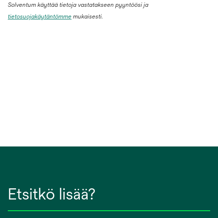
Solventum käyttää tietoja vastatakseen pyyntöösi ja
tietosuojakäytäntömme
mukaisesti.
Etsitkö lisää?