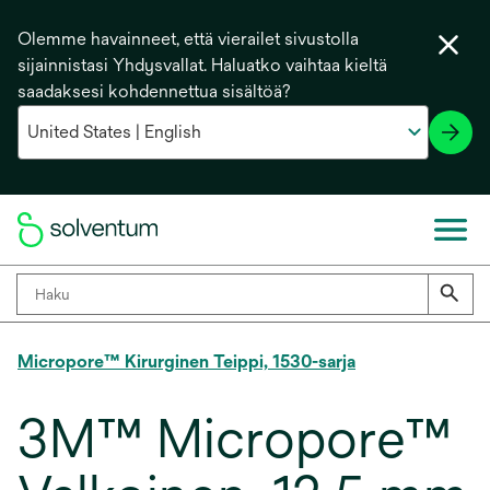
Olemme havainneet, että vierailet sivustolla
sijainnistasi Yhdysvallat. Haluatko vaihtaa kieltä
saadaksesi kohdennettua sisältöä?
Micropore™ Kirurginen Teippi, 1530-sarja
3M™ Micropore™