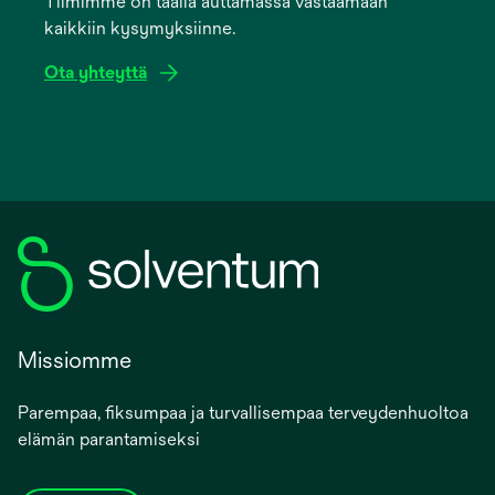
Tiimimme on täällä auttamassa vastaamaan
new
kaikkiin kysymyksiinne.
tab
Ota yhteyttä
Missiomme
Parempaa, fiksumpaa ja turvallisempaa terveydenhuoltoa
elämän parantamiseksi