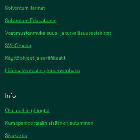
Solventum-tarinat
Solventum Educationin
Vaatimustenmukaisuus- ja turvallisuusasiakirjat
SVHC-haku
Käyttöohjeet ja sertifikaatit
Litiumakkutestin yhteenvetohaku
Info
Ota meihin yhteyttä
Kumppaniportaalin sisäänkirjautuminen
Sivukartta