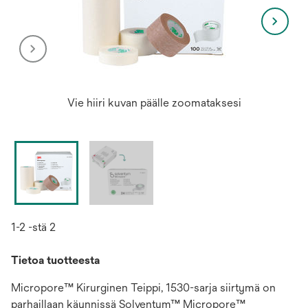
Vie hiiri kuvan päälle zoomataksesi
1-2 -stä 2
Tietoa tuotteesta
Micropore™ Kirurginen Teippi, 1530-sarja siirtymä on
parhaillaan käynnissä Solventum™ Micropore™