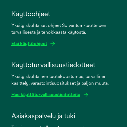
Käyttöohjeet
Yksityiskohtaiset ohjeet Solventum-tuotteiden
turvallisesta ja tehokkaasta käytöstä.
Etsi käyttöohjeet
opens
in
Käyttöturvallisuustiedotteet
a
Yksityiskohtainen tuotekoostumus, turvallinen
new
käsittely, varastointisuositukset ja paljon muuta.
tab
Hae käyttöturvallisuustiedotteita
opens
in
Asiakaspalvelu ja tuki
a