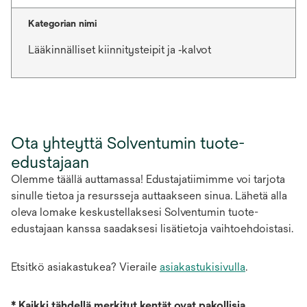
Kategorian nimi
Lääkinnälliset kiinnitysteipit ja ‑kalvot
Ota yhteyttä Solventumin tuote-
edustajaan
Olemme täällä auttamassa! Edustajatiimimme voi tarjota
sinulle tietoa ja resursseja auttaakseen sinua. Lähetä alla
oleva lomake keskustellaksesi Solventumin tuote-
edustajaan kanssa saadaksesi lisätietoja vaihtoehdoistasi.
Etsitkö asiakastukea? Vieraile
asiakastukisivulla
.
*
Kaikki tähdellä merkityt kentät ovat pakollisia.