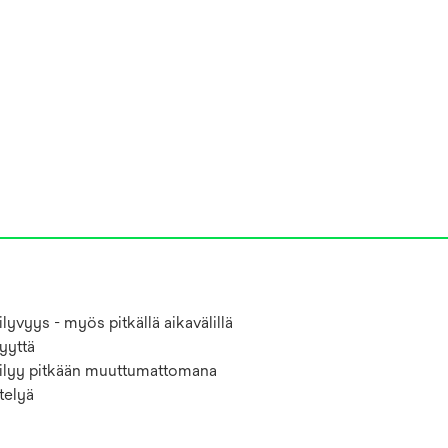
ilyvyys - myös pitkällä aikavälillä
yyttä
 säilyy pitkään muuttumattomana
telyä