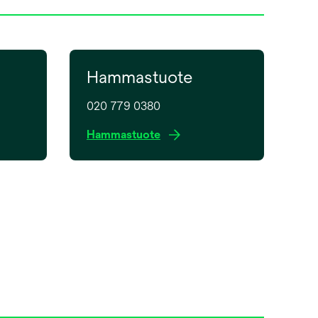
Hammastuote
020 779 0380
o
Hammastuote
p
e
n
s
i
n
a
n
e
w