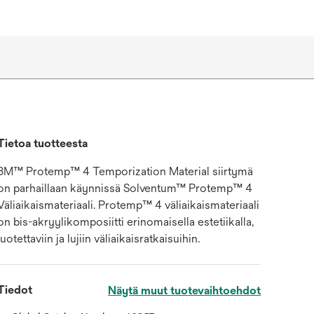
Tietoa tuotteesta
3M™ Protemp™ 4 Temporization Material siirtymä
on parhaillaan käynnissä Solventum™ Protemp™ 4
Väliaikaismateriaali. Protemp™ 4 väliaikaismateriaali
on bis-akryylikomposiitti erinomaisella estetiikalla,
luotettaviin ja lujiin väliaikaisratkaisuihin.
Tiedot
Näytä muut tuotevaihtoehdot