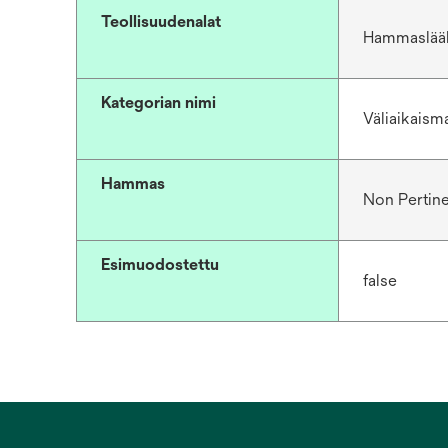
Teollisuudenalat
Hammaslää
Kategorian nimi
Väliaikaisma
Hammas
Non Pertin
Esimuodostettu
false