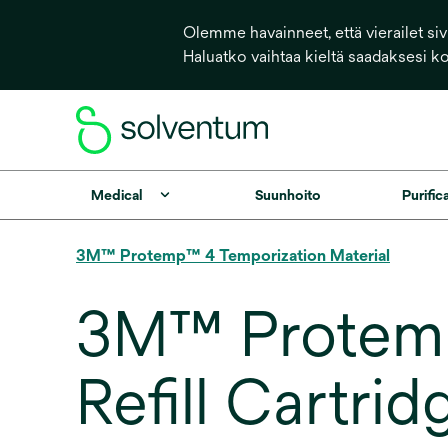
Olemme havainneet, että vierailet sivu
Haluatko vaihtaa kieltä saadaksesi k
Medical
Suunhoito
Purific
3M™ Protemp™ 4 Temporization Material
3M™ Protemp
Refill Cartri