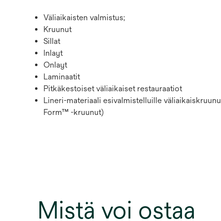
Väliaikaisten valmistus;
Kruunut
Sillat
Inlayt
Onlayt
Laminaatit
Pitkäkestoiset väliaikaiset restauraatiot
Lineri-materiaali esivalmistelluille väliaikaiskruun
Form™ -kruunut)
Mistä voi ostaa