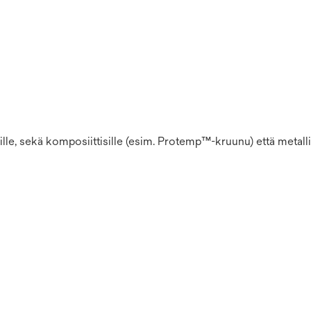
uille, sekä komposiittisille (esim. Protemp™-kruunu) että metallis