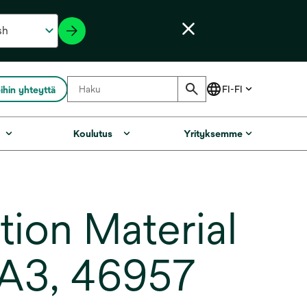
ihin yhteyttä
Koulutus
Yrityksemme
on Material
e A3, 46957