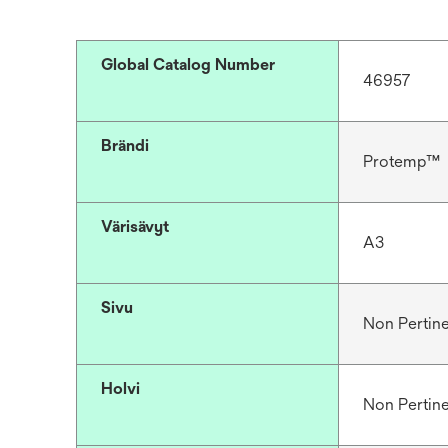
t
a
b
Global Catalog Number
46957
Brändi
Protemp™
Värisävyt
A3
Sivu
Non Pertin
Holvi
Non Pertin