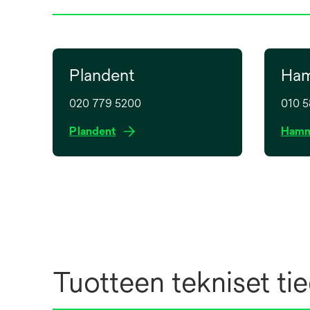
Plandent
Ham
020 779 5200
010 5
o
Plandent
Hamm
p
e
n
s
i
n
a
n
Tuotteen tekniset ti
e
w