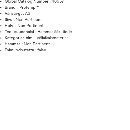
Global Catalog Number :
46957
Brändi :
Protemp™
Värisävyt :
A3
Sivu :
Non Pertinent
Holvi :
Non Pertinent
Teollisuudenalat :
Hammaslääketiede
Kategorian nimi :
Väliaikaismateriaali
Hammas :
Non Pertinent
Esimuodostettu :
false