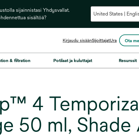
stolla sijainnistasi Yhdysvallat.
ohdennettua sisältöä?
opens
Kirjaudu sisään
Sijoittajat
Ura
Ota me
in
a
new
ation & filtration
Potilaat ja kuluttajat
Resurssit
tab
™ 4 Temporizati
dge 50 ml, Shad