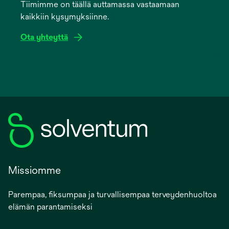
Tiimimme on täällä auttamassa vastaamaan
new
kaikkiin kysymyksiinne.
tab
Ota yhteyttä
Missiomme
Parempaa, fiksumpaa ja turvallisempaa terveydenhuoltoa
elämän parantamiseksi