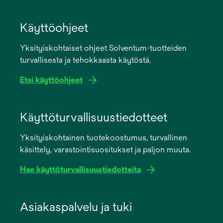
Käyttöohjeet
Yksityiskohtaiset ohjeet Solventum-tuotteiden
turvallisesta ja tehokkaasta käytöstä.
Etsi käyttöohjeet
opens
in
Käyttöturvallisuustiedotteet
a
Yksityiskohtainen tuotekoostumus, turvallinen
new
käsittely, varastointisuositukset ja paljon muuta.
tab
Hae käyttöturvallisuustiedotteita
opens
in
Asiakaspalvelu ja tuki
a