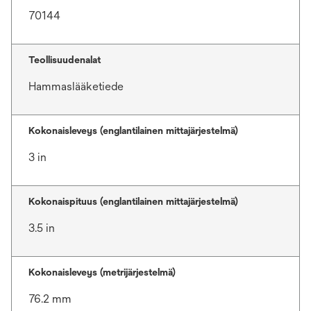
70144
Teollisuudenalat
Hammaslääketiede
Kokonaisleveys (englantilainen mittajärjestelmä)
3 in
Kokonaispituus (englantilainen mittajärjestelmä)
3.5 in
Kokonaisleveys (metrijärjestelmä)
76.2 mm