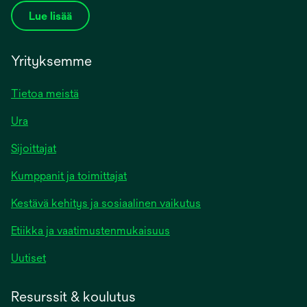
Lue lisää
Yrityksemme
Tietoa meistä
Ura
Sijoittajat
Kumppanit ja toimittajat
Kestävä kehitys ja sosiaalinen vaikutus
Etiikka ja vaatimustenmukaisuus
Uutiset
Resurssit & koulutus