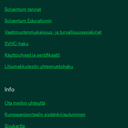
Solventum-tarinat
Solventum Educationin
Vaatimustenmukaisuus- ja turvallisuusasiakirjat
SVHC-haku
Käyttöohjeet ja sertifikaatit
Litiumakkutestin yhteenvetohaku
Info
Ota meihin yhteyttä
Kumppaniportaalin sisäänkirjautuminen
Sivukartta