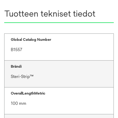
Tuotteen tekniset tiedot
Global Catalog Number
B1557
Brändi
Steri-Strip™
OverallLengthMetric
100 mm