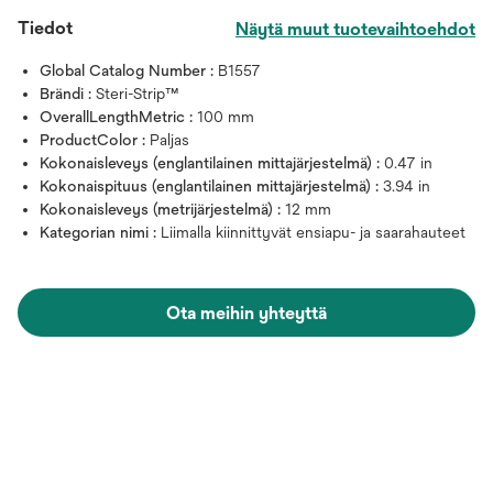
Tiedot
Näytä muut tuotevaihtoehdot
Global Catalog Number :
B1557
Brändi :
Steri-Strip™
OverallLengthMetric :
100 mm
ProductColor :
Paljas
Kokonaisleveys (englantilainen mittajärjestelmä) :
0.47 in
Kokonaispituus (englantilainen mittajärjestelmä) :
3.94 in
Kokonaisleveys (metrijärjestelmä) :
12 mm
Kategorian nimi :
Liimalla kiinnittyvät ensiapu- ja saarahauteet
Ota meihin yhteyttä