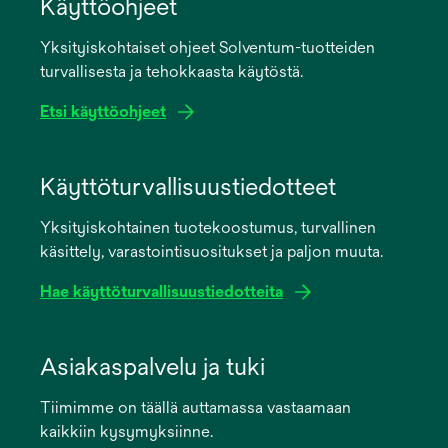
Käyttöohjeet
Yksityiskohtaiset ohjeet Solventum-tuotteiden
turvallisesta ja tehokkaasta käytöstä.
Etsi käyttöohjeet
opens
in
Käyttöturvallisuustiedotteet
a
Yksityiskohtainen tuotekoostumus, turvallinen
new
käsittely, varastointisuositukset ja paljon muuta.
tab
Hae käyttöturvallisuustiedotteita
opens
in
Asiakaspalvelu ja tuki
a
Tiimimme on täällä auttamassa vastaamaan
new
kaikkiin kysymyksiinne.
tab