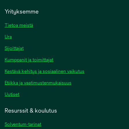
Yrityksemme
Tietoa meistä
Ura
Sijoittajat
Kumppanit ja toimittajat
Kestävä kehitys ja sosiaalinen vaikutus
Etiikka ja vaatimustenmukaisuus
Uutiset
Resurssit & koulutus
Solventum-tarinat