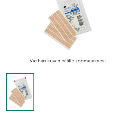
Vie hiiri kuvan päälle zoomataksesi