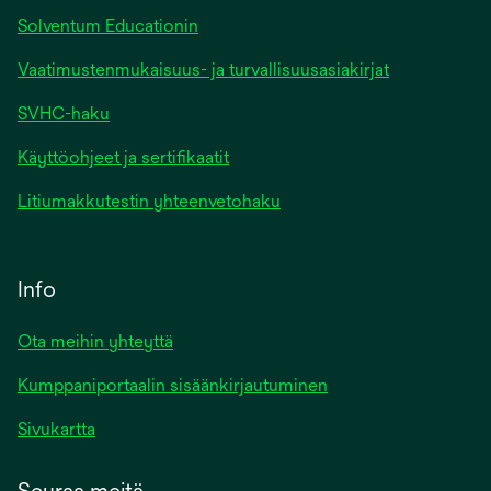
Solventum Educationin
Vaatimustenmukaisuus- ja turvallisuusasiakirjat
SVHC-haku
Käyttöohjeet ja sertifikaatit
Litiumakkutestin yhteenvetohaku
Info
Ota meihin yhteyttä
Kumppaniportaalin sisäänkirjautuminen
Sivukartta
Seuraa meitä