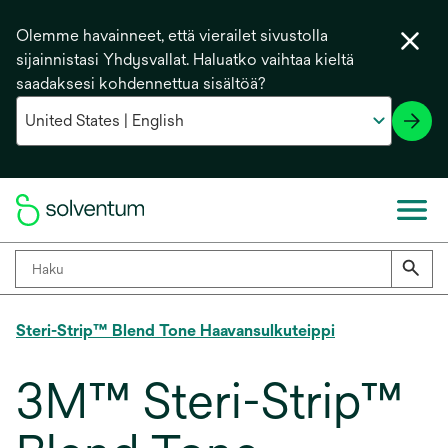
Olemme havainneet, että vierailet sivustolla
sijainnistasi Yhdysvallat. Haluatko vaihtaa kieltä
saadaksesi kohdennettua sisältöä?
Steri-Strip™ Blend Tone Haavansulkuteippi
3M™ Steri-Strip™