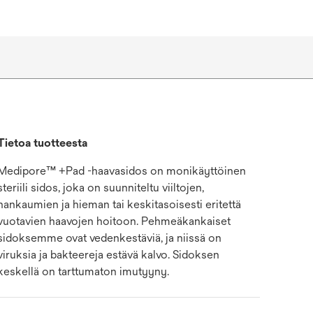
Tietoa tuotteesta
Medipore™ +Pad -haavasidos on monikäyttöinen
steriili sidos, joka on suunniteltu viiltojen,
hankaumien ja hieman tai keskitasoisesti eritettä
vuotavien haavojen hoitoon. Pehmeäkankaiset
sidoksemme ovat vedenkestäviä, ja niissä on
viruksia ja bakteereja estävä kalvo. Sidoksen
keskellä on tarttumaton imutyyny.