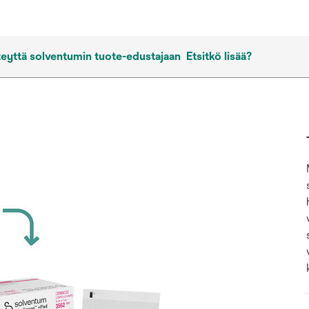
eyttä solventumin tuote-edustajaan
Etsitkö lisää?