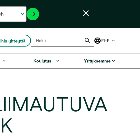
ihin yhteyttä
Koulutus
Yrityksemme
LIIMAUTUVA
KK