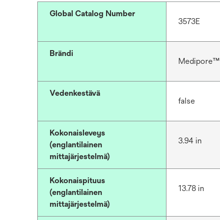
Global Catalog Number
3573E
Brändi
Medipore™
Vedenkestävä
false
Kokonaisleveys
3.94 in
(englantilainen
mittajärjestelmä)
Kokonaispituus
13.78 in
(englantilainen
mittajärjestelmä)