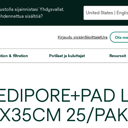
stolla sijainnistasi Yhdysvallat.
ohdennettua sisältöä?
opens
Kirjaudu sisään
Sijoittajat
Ura
Ota me
in
a
new
ation & filtration
Potilaat ja kuluttajat
Resurssit
tab
EDIPORE+PAD 
MX35CM 25/PA