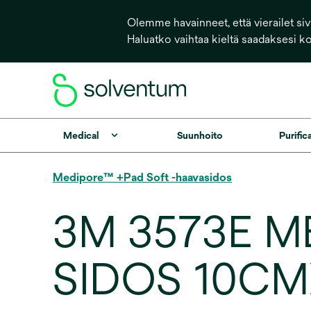
Olemme havainneet, että vierailet sivu
Haluatko vaihtaa kieltä saadaksesi k
Medical
Suunhoito
Purific
Medipore™ +Pad Soft -haavasidos
3M 3573E M
SIDOS 10C