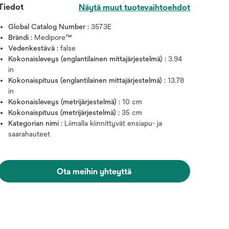
Tiedot
Näytä muut tuotevaihtoehdot
Global Catalog Number :
3573E
Brändi :
Medipore™
Vedenkestävä :
false
Kokonaisleveys (englantilainen mittajärjestelmä) :
3.94
in
Kokonaispituus (englantilainen mittajärjestelmä) :
13.78
in
Kokonaisleveys (metrijärjestelmä) :
10 cm
Kokonaispituus (metrijärjestelmä) :
35 cm
Kategorian nimi :
Liimalla kiinnittyvät ensiapu- ja
saarahauteet
Vie hiiri kuvan päälle zoomata
Ota meihin yhteyttä