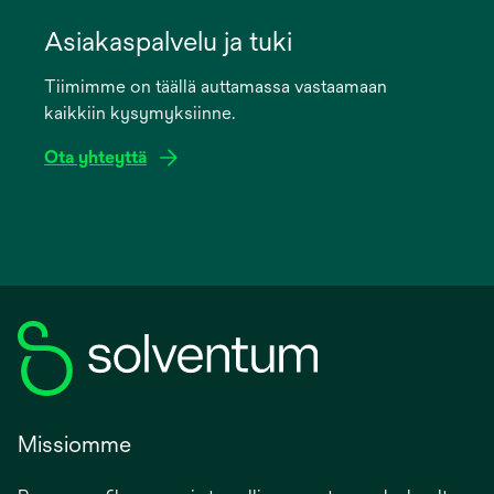
opens
in
Asiakaspalvelu ja tuki
a
Tiimimme on täällä auttamassa vastaamaan
new
kaikkiin kysymyksiinne.
tab
Ota yhteyttä
Missiomme