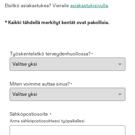
Etsitkö asiakastukea? Vieraile
asiakastukisivulla
.
*
Kaikki tähdellä merkityt kentät ovat pakollisia.
Työskenteletkö terveydenhuollossa?
*
Miten voimme auttaa sinua?
*
Sähköpostiosoite
*
Anna sähköpostiosoitteesi työpaikallesi