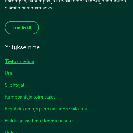
Parempaa, fiksumpaa ja turvallisempaa terveydenhuoltoa
elämän parantamiseksi
Lue lisää
Yrityksemme
Tietoa meistä
Ura
Sijoittajat
Kumppanit ja toimittajat
Kestävä kehitys ja sosiaalinen vaikutus
Etiikka ja vaatimustenmukaisuus
Uutiset