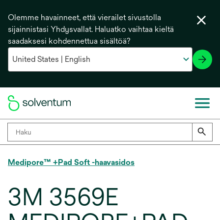
Olemme havainneet, että vierailet sivustolla
sijainnistasi Yhdysvallat. Haluatko vaihtaa kieltä
saadaksesi kohdennettua sisältöä?
Medipore™ +Pad Soft -haavasidos
3M 3569E