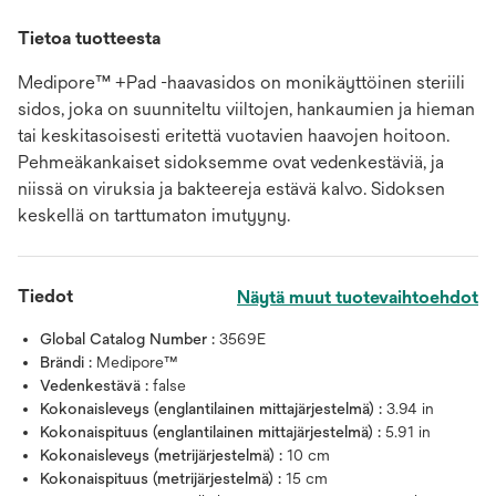
Tietoa tuotteesta
Medipore™ +Pad -haavasidos on monikäyttöinen steriili
sidos, joka on suunniteltu viiltojen, hankaumien ja hieman
tai keskitasoisesti eritettä vuotavien haavojen hoitoon.
Pehmeäkankaiset sidoksemme ovat vedenkestäviä, ja
niissä on viruksia ja bakteereja estävä kalvo. Sidoksen
keskellä on tarttumaton imutyyny.
Tiedot
Näytä muut tuotevaihtoehdot
Global Catalog Number :
3569E
Brändi :
Medipore™
Vedenkestävä :
false
Kokonaisleveys (englantilainen mittajärjestelmä) :
3.94 in
Kokonaispituus (englantilainen mittajärjestelmä) :
5.91 in
Kokonaisleveys (metrijärjestelmä) :
10 cm
Kokonaispituus (metrijärjestelmä) :
15 cm