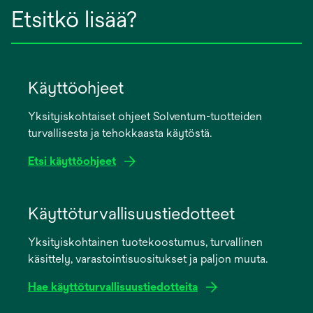
Etsitkö lisää?
Käyttöohjeet
Yksityiskohtaiset ohjeet Solventum-tuotteiden
turvallisesta ja tehokkaasta käytöstä.
Etsi käyttöohjeet
opens
in
Käyttöturvallisuustiedotteet
a
Yksityiskohtainen tuotekoostumus, turvallinen
new
käsittely, varastointisuositukset ja paljon muuta.
tab
Hae käyttöturvallisuustiedotteita