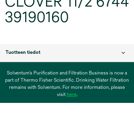
CLOVER 11/2 6744
39190160
Tuotteen tiedot
Solventum’s Purification and Filtration Business is now a
part of Thermo Fisher Scientific. Drinking Water Filtration
remains with Solventum. For more information, please
opens
visit
here
.
in
a
new
tab