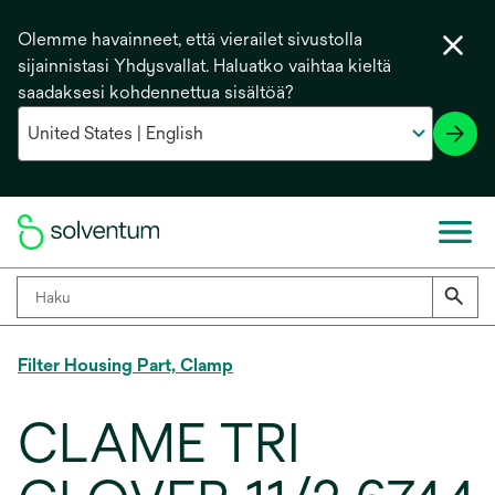
Olemme havainneet, että vierailet sivustolla
sijainnistasi Yhdysvallat. Haluatko vaihtaa kieltä
saadaksesi kohdennettua sisältöä?
Filter Housing Part, Clamp
CLAME TRI