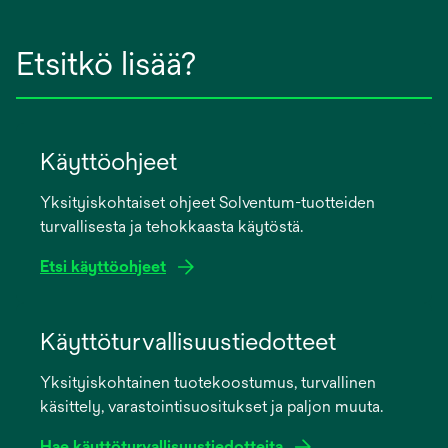
Etsitkö lisää?
Käyttöohjeet
Yksityiskohtaiset ohjeet Solventum-tuotteiden
turvallisesta ja tehokkaasta käytöstä.
Etsi käyttöohjeet
opens
in
Käyttöturvallisuustiedotteet
a
Yksityiskohtainen tuotekoostumus, turvallinen
new
käsittely, varastointisuositukset ja paljon muuta.
tab
Hae käyttöturvallisuustiedotteita