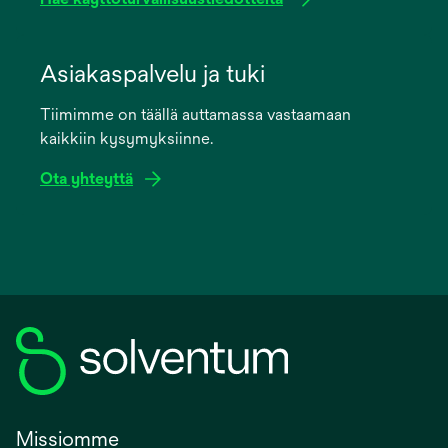
opens
in
Asiakaspalvelu ja tuki
a
Tiimimme on täällä auttamassa vastaamaan
new
kaikkiin kysymyksiinne.
tab
Ota yhteyttä
Missiomme