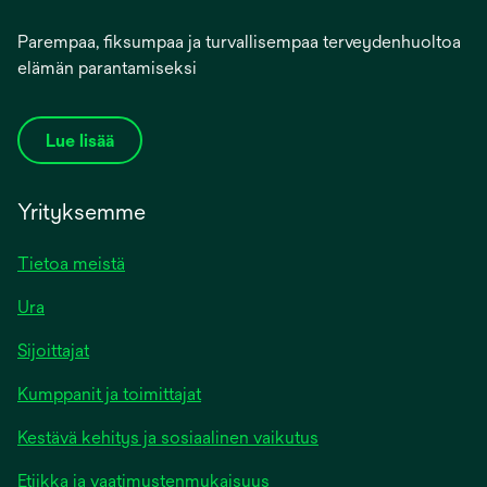
Parempaa, fiksumpaa ja turvallisempaa terveydenhuoltoa
elämän parantamiseksi
Lue lisää
Yrityksemme
Tietoa meistä
Ura
Sijoittajat
Kumppanit ja toimittajat
Kestävä kehitys ja sosiaalinen vaikutus
Etiikka ja vaatimustenmukaisuus