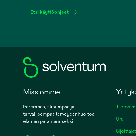
Etsi käyttöohjeet
opens
in
a
new
tab
Missiomme
Yrity
Parempaa, fiksumpaa ja
Tietoa m
turvallisempaa terveydenhuoltoa
Ura
elämän parantamiseksi
Sijoittajat