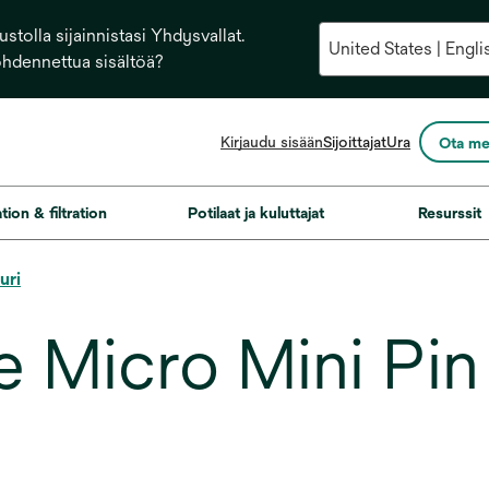
stolla sijainnistasi Yhdysvallat.
ohdennettua sisältöä?
opens
Kirjaudu sisään
Sijoittajat
Ura
Ota me
in
a
new
ation & filtration
Potilaat ja kuluttajat
Resurssit
tab
uri
 Micro Mini Pin 