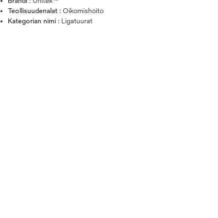
Brändi :
Unitek™
Teollisuudenalat :
Oikomishoito
Kategorian nimi :
Ligatuurat