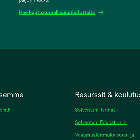
Hae käyttöturvallisuustiedotteita
opens
in
a
new
tab
ksemme
Resurssit & koulutu
eistä
Solventum-tarinat
Solventum Educationin
Vaatimustenmukaisuus- ja