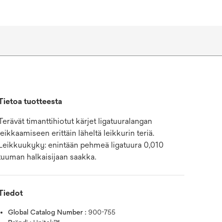
Tietoa tuotteesta
Terävät timanttihiotut kärjet ligatuuralangan
leikkaamiseen erittäin läheltä leikkurin teriä.
Leikkuukyky: enintään pehmeä ligatuura 0,010
tuuman halkaisijaan saakka.
Tiedot
Global Catalog Number :
900-755