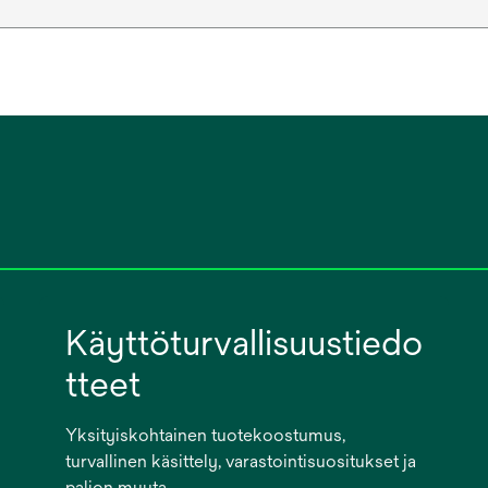
Käyttöturvallisuustiedo
tteet
Yksityiskohtainen tuotekoostumus,
turvallinen käsittely, varastointisuositukset ja
paljon muuta.