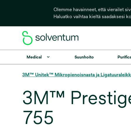
Olemme havainneet, että vierailet sivu
Haluatko vaihtaa kieltä saadaksesi k
Medical
Suunhoito
Purific
3M™ Unitek™ Mikropienoisnasta ja Ligatuuraleikk
3M™ Prestige
755