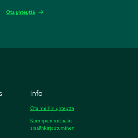
Ota yhteyttä
s
Info
Ota meihin yhteyttä
Kumppaniportaalin
sisäänkirjautuminen