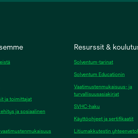
new
tab
ksemme
Resurssit & koulutu
eistä
Solventum-tarinat
Solventum Educationin
Vaatimustenmukaisuus- ja
turvallisuusasiakirjat
 ja toimittajat
SVHC-haku
ehitys ja sosiaalinen
Käyttöohjeet ja sertifikaatit
ja vaatimustenmukaisuus
Litiumakkutestin yhteenvet