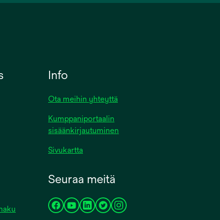
s
Info
Ota meihin yhteyttä
Kumppaniportaalin
sisäänkirjautuminen
Sivukartta
Seuraa meitä
ohaku
opens
opens
opens
opens
opens