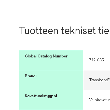
Tuotteen tekniset ti
Global Catalog Number
712-035
Brändi
Transbond
Kovettumistyyppi
Valokovetu