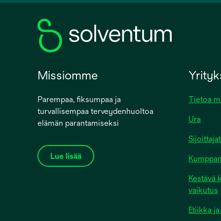
new
tab
Missiomme
Yrity
Parempaa, fiksumpaa ja
Tietoa m
turvallisempaa terveydenhuoltoa
Ura
elämän parantamiseksi
Sijoittajat
Lue lisää
Kumppanit
Kestävä k
vaikutus
Etiikka 