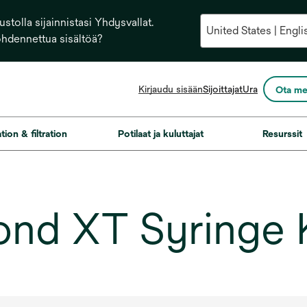
stolla sijainnistasi Yhdysvallat.
ohdennettua sisältöä?
opens
Kirjaudu sisään
Sijoittajat
Ura
Ota me
in
a
new
ation & filtration
Potilaat ja kuluttajat
Resurssit
tab
d XT Syringe K