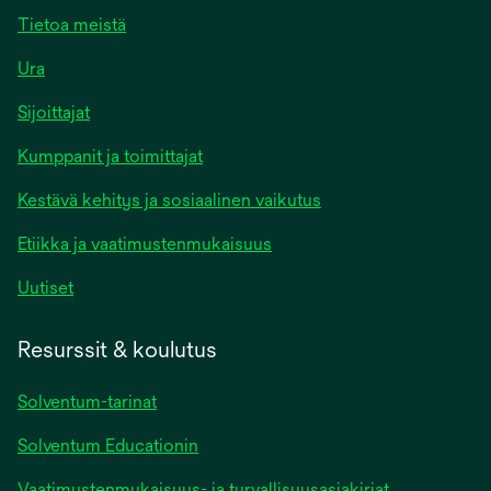
Tietoa meistä
Ura
Sijoittajat
Kumppanit ja toimittajat
Kestävä kehitys ja sosiaalinen vaikutus
Etiikka ja vaatimustenmukaisuus
Uutiset
Resurssit & koulutus
Solventum-tarinat
Solventum Educationin
Vaatimustenmukaisuus- ja turvallisuusasiakirjat