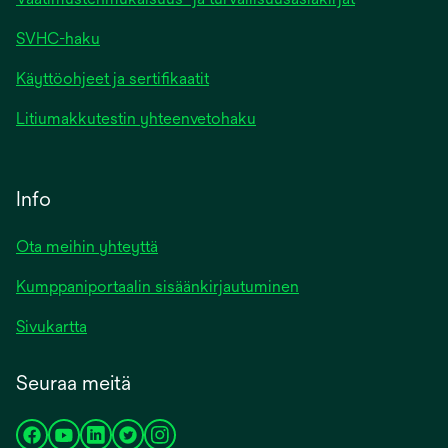
SVHC-haku
Käyttöohjeet ja sertifikaatit
Litiumakkutestin yhteenvetohaku
Info
Ota meihin yhteyttä
Kumppaniportaalin sisäänkirjautuminen
Sivukartta
Seuraa meitä
opens
opens
opens
opens
opens