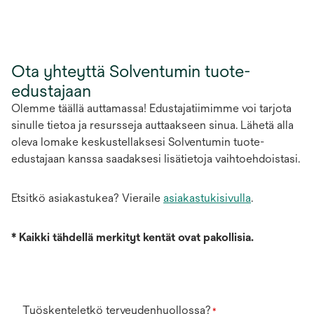
Ota yhteyttä Solventumin tuote-
edustajaan
Olemme täällä auttamassa! Edustajatiimimme voi tarjota
sinulle tietoa ja resursseja auttaakseen sinua. Lähetä alla
oleva lomake keskustellaksesi Solventumin tuote-
edustajaan kanssa saadaksesi lisätietoja vaihtoehdoistasi.
Etsitkö asiakastukea? Vieraile
asiakastukisivulla
.
*
Kaikki tähdellä merkityt kentät ovat pakollisia.
Työskenteletkö terveydenhuollossa?
*