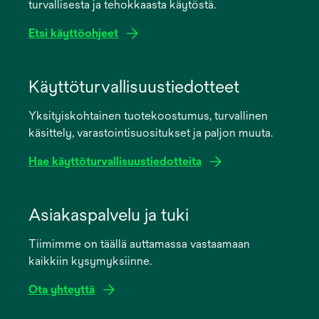
turvallisesta ja tehokkaasta käytöstä.
Etsi käyttöohjeet
opens
in
Käyttöturvallisuustiedotteet
a
Yksityiskohtainen tuotekoostumus, turvallinen
new
käsittely, varastointisuositukset ja paljon muuta.
tab
Hae käyttöturvallisuustiedotteita
opens
in
Asiakaspalvelu ja tuki
a
Tiimimme on täällä auttamassa vastaamaan
new
kaikkiin kysymyksiinne.
tab
Ota yhteyttä