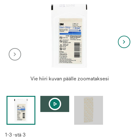
Vie hiiri kuvan päälle zoomataksesi
1-3 -stä 3