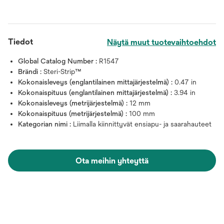
Tiedot
Näytä muut tuotevaihtoehdot
Global Catalog Number :
R1547
Brändi :
Steri-Strip™
Kokonaisleveys (englantilainen mittajärjestelmä) :
0.47 in
Kokonaispituus (englantilainen mittajärjestelmä) :
3.94 in
Kokonaisleveys (metrijärjestelmä) :
12 mm
Kokonaispituus (metrijärjestelmä) :
100 mm
Kategorian nimi :
Liimalla kiinnittyvät ensiapu- ja saarahauteet
Ota meihin yhteyttä