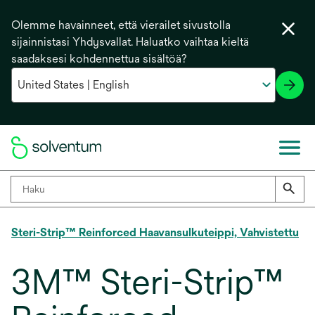
Olemme havainneet, että vierailet sivustolla
sijainnistasi Yhdysvallat. Haluatko vaihtaa kieltä
saadaksesi kohdennettua sisältöä?
Steri-Strip™ Reinforced Haavansulkuteippi, Vahvistettu
3M™ Steri-Strip™