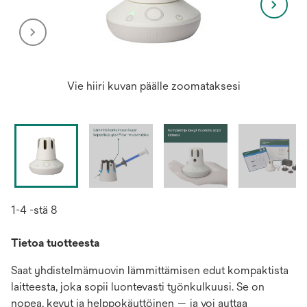
Vie hiiri kuvan päälle zoomataksesi
1-4 -stä 8
Tietoa tuotteesta
Saat yhdistelmämuovin lämmittämisen edut kompaktista
laitteesta, joka sopii luontevasti työnkulkuusi. Se on
nopea, kevyt ja helppokäyttöinen — ja voi auttaa