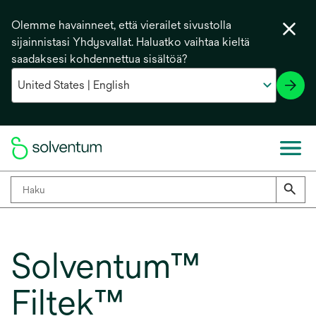
Olemme havainneet, että vierailet sivustolla
sijainnistasi Yhdysvallat. Haluatko vaihtaa kieltä
saadaksesi kohdennettua sisältöä?
Solventum™
Filtek™