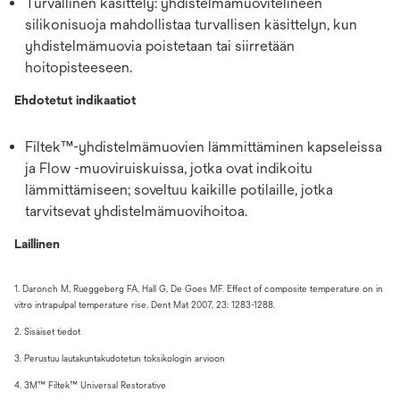
Turvallinen käsittely: yhdistelmämuovitelineen
silikonisuoja mahdollistaa turvallisen käsittelyn, kun
yhdistelmämuovia poistetaan tai siirretään
hoitopisteeseen.
Ehdotetut indikaatiot
Filtek™-yhdistelmämuovien lämmittäminen kapseleissa
ja Flow -muoviruiskuissa, jotka ovat indikoitu
lämmittämiseen; soveltuu kaikille potilaille, jotka
tarvitsevat yhdistelmämuovihoitoa.
Laillinen
1. Daronch M, Rueggeberg FA, Hall G, De Goes MF. Effect of composite temperature on in
vitro intrapulpal temperature rise. Dent Mat 2007, 23: 1283-1288.
2. Sisäiset tiedot
3. Perustuu lautakuntakudotetun toksikologin arvioon
4. 3M™ Filtek™ Universal Restorative