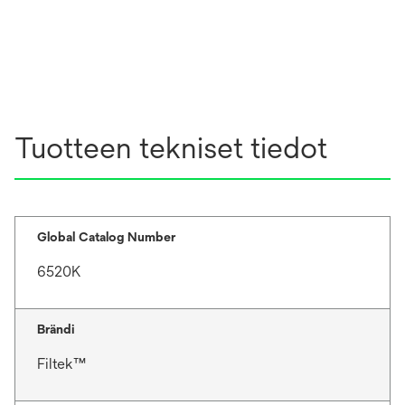
e
n
w
s
t
i
a
n
b
a
n
Tuotteen tekniset tiedot
e
w
t
a
b
Global Catalog Number
6520K
Brändi
Filtek™