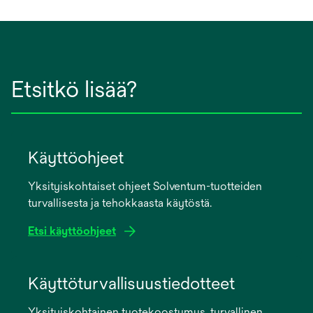
Etsitkö lisää?
Käyttöohjeet
Yksityiskohtaiset ohjeet Solventum-tuotteiden
turvallisesta ja tehokkaasta käytöstä.
Etsi käyttöohjeet
opens
in
Käyttöturvallisuustiedotteet
a
Yksityiskohtainen tuotekoostumus, turvallinen