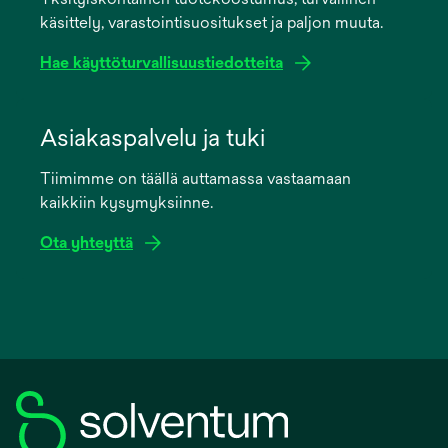
new
käsittely, varastointisuositukset ja paljon muuta.
tab
Hae käyttöturvallisuustiedotteita
opens
in
Asiakaspalvelu ja tuki
a
Tiimimme on täällä auttamassa vastaamaan
new
kaikkiin kysymyksiinne.
tab
Ota yhteyttä