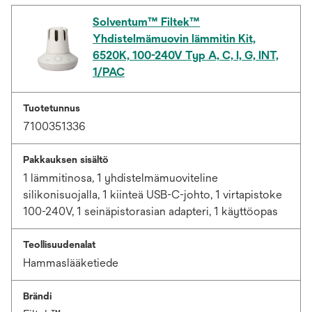
Solventum™ Filtek™
Yhdistelmämuovin lämmitin Kit,
6520K, 100-240V Typ A, C, I, G, INT,
1/PAC
Tuotetunnus
7100351336
Pakkauksen sisältö
1 lämmitinosa, 1 yhdistelmämuoviteline
silikonisuojalla, 1 kiinteä USB-C-johto, 1 virtapistoke
100-240V, 1 seinäpistorasian adapteri, 1 käyttöopas
Teollisuudenalat
Hammaslääketiede
Brändi