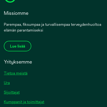
Missiomme
Parempaa, fiksumpaa ja turvallisempaa terveydenhuoltoa
elämän parantamiseksi
Lue lisää
Yrityksemme
Tietoa meistä
Ura
Sijoittajat
Kumppanit ja toimittajat