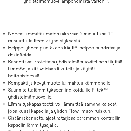
yhdistelmämuovi lämpenemistä varten
.
Nopea: lämmittää materiaalin vain 2 minuutissa, 10
minuuttia laitteen käynnistyksestä
Helppo: yhden painikkeen käyttö, helppo puhdistaa ja
desinfioida.
Kannettava: irrotettava yhdistelmämuoviteline säilyttää
lämmön ja sitä voidaan liikutella ja käyttää
hoitopisteessä.
Kompakti ja kevyt muotoilu: mahtuu kämmenelle.
Suunniteltu: lämmitykseen indikoiduille Filtek™ -
yhdistelmämuoveille.
Lämmityskapasiteetti: voi lämmittää samanaikaisesti
jopa kuusi kapselia ja yhden Flow -muoviruiskun.
Sisäänrakennettu ajastin: tarjoaa paremman kontrollin
kapselin lämmitysajalle.