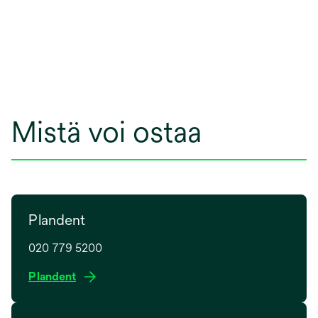
Mistä voi ostaa
Plandent
020 779 5200
o
Plandent
p
e