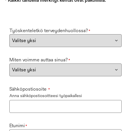
*
Kaikki tähdellä merkityt kentät ovat pakollisia.
Työskenteletkö terveydenhuollossa?
*
Miten voimme auttaa sinua?
*
Sähköpostiosoite
*
Anna sähköpostiosoitteesi työpaikallesi
Etunimi
*