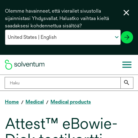
Olemme havainneet, että vierailet sivustolla
sijainnistasi Yhdysvallat. Haluatko vaihtaa kieltä
saadaksesi kohdennettua sisältöä?
Home
Medical
Medical products
Attest™ eBowie-