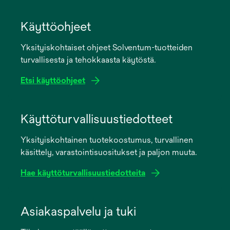
Käyttöohjeet
Yksityiskohtaiset ohjeet Solventum-tuotteiden
turvallisesta ja tehokkaasta käytöstä.
Etsi käyttöohjeet
opens
in
Käyttöturvallisuustiedotteet
a
Yksityiskohtainen tuotekoostumus, turvallinen
new
käsittely, varastointisuositukset ja paljon muuta.
tab
Hae käyttöturvallisuustiedotteita
opens
in
Asiakaspalvelu ja tuki
a