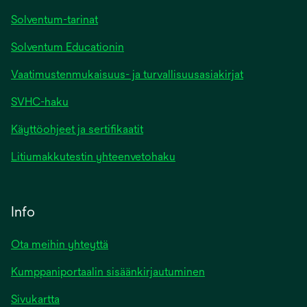
Solventum-tarinat
Solventum Educationin
Vaatimustenmukaisuus- ja turvallisuusasiakirjat
SVHC-haku
Käyttöohjeet ja sertifikaatit
Litiumakkutestin yhteenvetohaku
Info
Ota meihin yhteyttä
Kumppaniportaalin sisäänkirjautuminen
Sivukartta