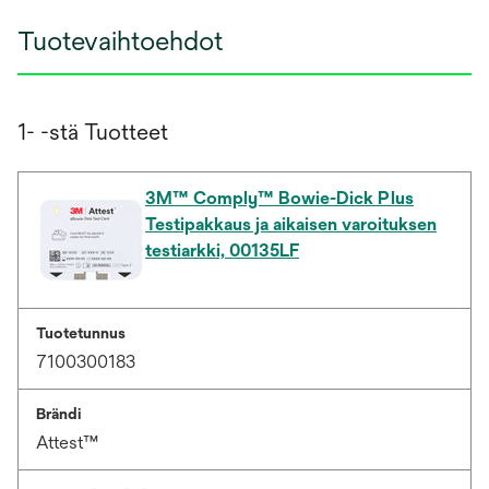
Tuotevaihtoehdot
1- -stä Tuotteet
3M™ Comply™ Bowie-Dick Plus
Testipakkaus ja aikaisen varoituksen
testiarkki, 00135LF
Tuotetunnus
7100300183
Brändi
Attest™