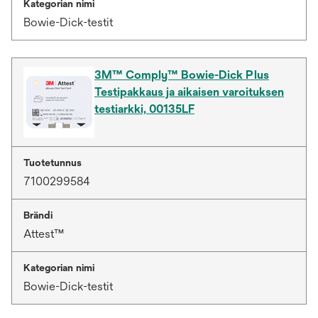
Kategorian nimi
Bowie-Dick-testit
3M™ Comply™ Bowie-Dick Plus
Testipakkaus ja aikaisen varoituksen
testiarkki, 00135LF
Tuotetunnus
7100299584
Brändi
Attest™
Kategorian nimi
Bowie-Dick-testit