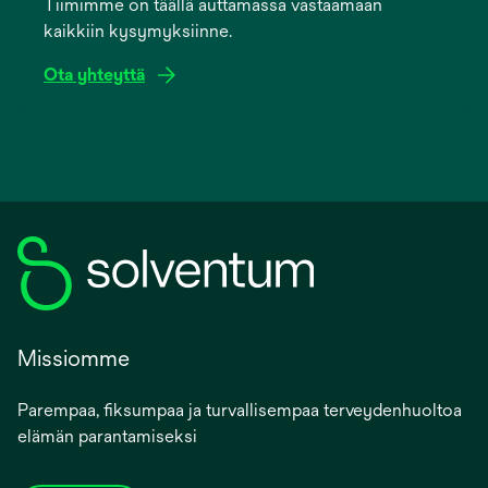
Tiimimme on täällä auttamassa vastaamaan
new
kaikkiin kysymyksiinne.
tab
Ota yhteyttä
Missiomme
Parempaa, fiksumpaa ja turvallisempaa terveydenhuoltoa
elämän parantamiseksi