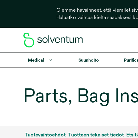
Olemme havainneet, että vierailet sivu
Haluatko vaihtaa kieltä saadaksesi k
Medical
Suunhoito
Purific
Parts, Bag In
Tuotevaihtoehdot
Tuotteen tekniset tiedot
Etsit