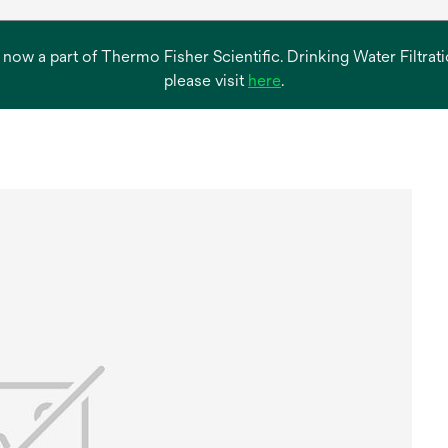
s now a part of Thermo Fisher Scientific. Drinking Water Filtr
opens
please visit
here
.
in
a
new
tab