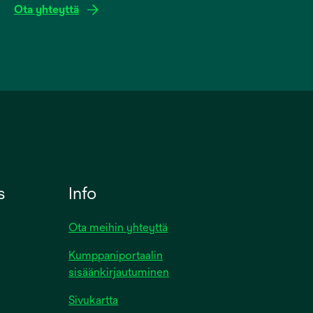
Ota yhteyttä
s
Info
Ota meihin yhteyttä
Kumppaniportaalin
sisäänkirjautuminen
Sivukartta