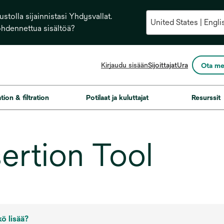
stolla sijainnistasi Yhdysvallat.
ohdennettua sisältöä?
opens
Kirjaudu sisään
Sijoittajat
Ura
Ota me
in
a
new
ation & filtration
Potilaat ja kuluttajat
Resurssit
tab
sertion Tool
kö lisää?