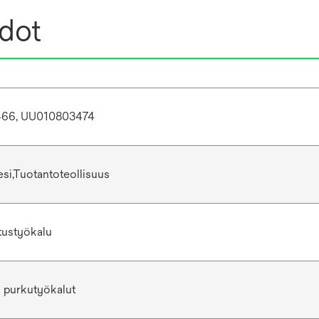
edot
66, UU010803474
esi,Tuotantoteollisuus
tustyökalu
 purkutyökalut