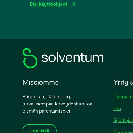
Etsi käyttöohjeet
opens
in
a
new
tab
Missiomme
Yrity
Parempaa, fiksumpaa ja
Tietoa m
turvallisempaa terveydenhuoltoa
Ura
elämän parantamiseksi
Sijoittajat
Lue lisää
Kumppanit