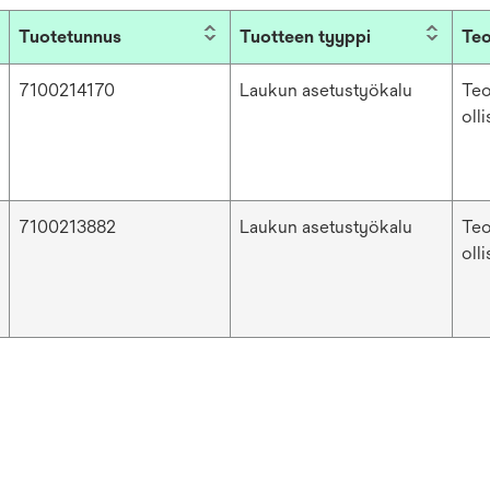
Tuotetunnus
Tuotteen tyyppi
Teo
7100214170
Laukun asetustyökalu
Teo
oll
7100213882
Laukun asetustyökalu
Teo
oll