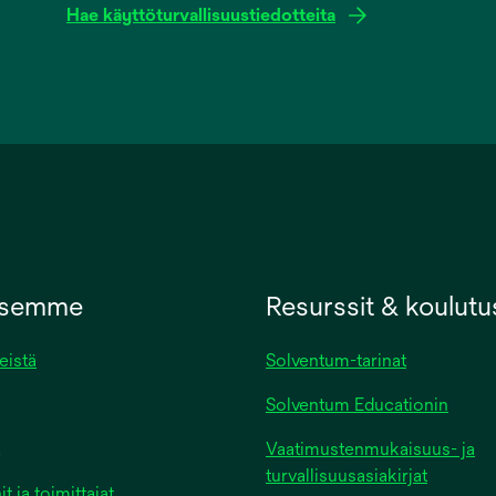
Hae käyttöturvallisuustiedotteita
opens
in
a
new
tab
ksemme
Resurssit & koulutu
eistä
Solventum-tarinat
Solventum Educationin
Vaatimustenmukaisuus- ja
turvallisuusasiakirjat
 ja toimittajat