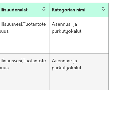
llisuudenalat
Kategorian nimi
llisuusvesi,Tuotantote
Asennus- ja
isuus
purkutyökalut
llisuusvesi,Tuotantote
Asennus- ja
isuus
purkutyökalut