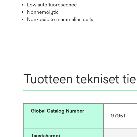
Low autofluorescence
Nonhemolytic
Non-toxic to mammalian cells
Tuotteen tekniset ti
Global Catalog Number
9795T
Taustaharppi