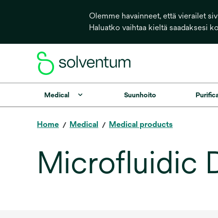
Olemme havainneet, että vierailet sivu
Haluatko vaihtaa kieltä saadaksesi k
Medical
Suunhoito
Purific
Home
Medical
Medical products
Microfluidic