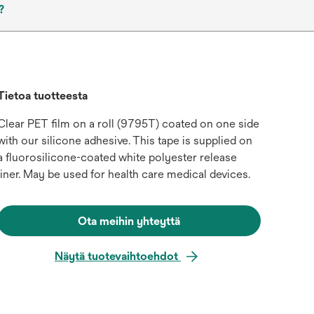
?
Tietoa tuotteesta
Clear PET film on a roll (9795T) coated on one side
with our silicone adhesive. This tape is supplied on
a fluorosilicone-coated white polyester release
liner. May be used for health care medical devices.
Ota meihin yhteyttä
Näytä tuotevaihtoehdot