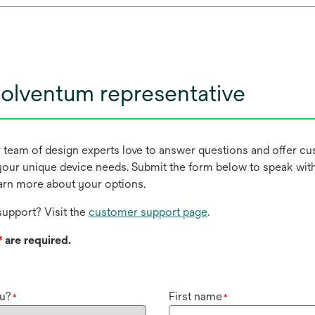
olventum representative
r team of design experts love to answer questions and offer c
our unique device needs. Submit the form below to speak wit
earn more about your options.
upport? Visit the
customer support page
.
*
are required.
u?
First name
*
*