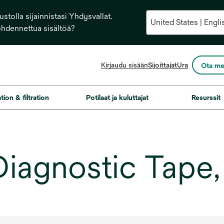
stolla sijainnistasi Yhdysvallat.
ohdennettua sisältöä?
opens
Kirjaudu sisään
Sijoittajat
Ura
Ota me
in
a
new
ation & filtration
Potilaat ja kuluttajat
Resurssit
tab
 Diagnostic Tape