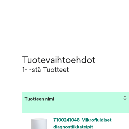
Tuotevaihtoehdot
1- -stä Tuotteet
Tuotteen nimi
7100241048-Mikrofluidiset
diagnostiikkateipit