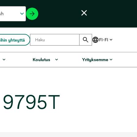
ihin yhteyttä
Koulutus
Yrityksemme
, 9795T