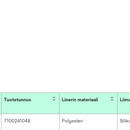
Tuotetunnus
Linerin materiaali
Liim
7100241048
Polyesteri
Silik