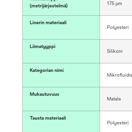
175 μm
(metrijärjestelmä)
Linerin materiaali
Polyesteri
Liimatyyppi
Silikoni
Kategorian nimi
Mikrofluidis
Mukautuvuus
Matala
Tausta materiaali
Polyesteri