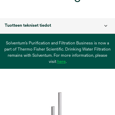
Tuotteen tekniset tiedot
Solventum’s Purification and Filtration Business is now a
part of Thermo Fisher Scientific. Drinking Water Filtration
remains with Solventum. For more information, please
opens
visit
here
.
in
a
new
tab