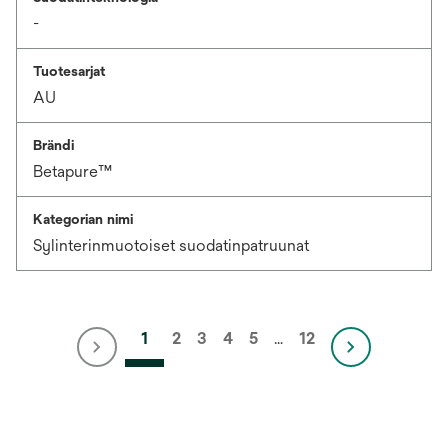
-
Tuotesarjat
AU
Brändi
Betapure™
Kategorian nimi
Sylinterinmuotoiset suodatinpatruunat
1
2
3
4
5
…
12