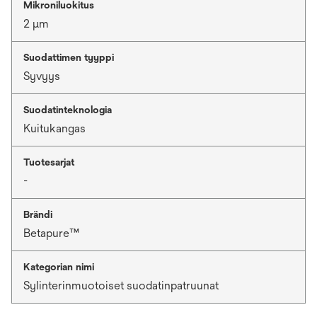
Mikroniluokitus
2 μm
Suodattimen tyyppi
Syvyys
Suodatinteknologia
Kuitukangas
Tuotesarjat
-
Brändi
Betapure™
Kategorian nimi
Sylinterinmuotoiset suodatinpatruunat