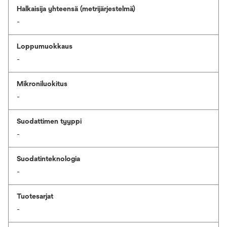
Halkaisija yhteensä (metrijärjestelmä)
-
Loppumuokkaus
-
Mikroniluokitus
-
Suodattimen tyyppi
-
Suodatinteknologia
-
Tuotesarjat
-