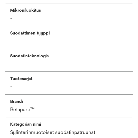
Mikroniluokitus
-
Suodattimen tyyppi
-
Suodatinteknologia
-
Tuotesarjat
-
Brändi
Betapure™
Kategorian nimi
Sylinterinmuotoiset suodatinpatruunat