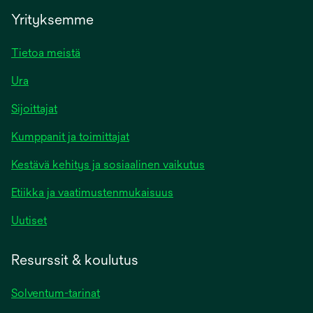
Yrityksemme
Tietoa meistä
Ura
Sijoittajat
Kumppanit ja toimittajat
Kestävä kehitys ja sosiaalinen vaikutus
Etiikka ja vaatimustenmukaisuus
Uutiset
Resurssit & koulutus
Solventum-tarinat