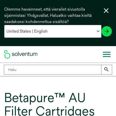
Olemme havainneet, että vierailet sivustolla
sijainnistasi Yhdysvallat. Haluatko vaihtaa kieltä
saadaksesi kohdennettua sisältöä?
Betapure™ AU
Filter Cartridges