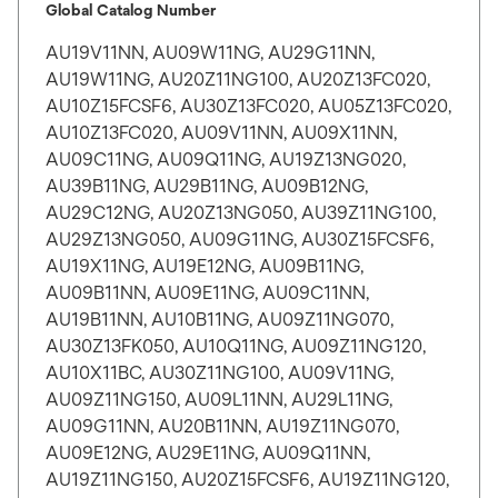
Global Catalog Number
AU19V11NN, AU09W11NG, AU29G11NN,
AU19W11NG, AU20Z11NG100, AU20Z13FC020,
AU10Z15FCSF6, AU30Z13FC020, AU05Z13FC020,
AU10Z13FC020, AU09V11NN, AU09X11NN,
AU09C11NG, AU09Q11NG, AU19Z13NG020,
AU39B11NG, AU29B11NG, AU09B12NG,
AU29C12NG, AU20Z13NG050, AU39Z11NG100,
AU29Z13NG050, AU09G11NG, AU30Z15FCSF6,
AU19X11NG, AU19E12NG, AU09B11NG,
AU09B11NN, AU09E11NG, AU09C11NN,
AU19B11NN, AU10B11NG, AU09Z11NG070,
AU30Z13FK050, AU10Q11NG, AU09Z11NG120,
AU10X11BC, AU30Z11NG100, AU09V11NG,
AU09Z11NG150, AU09L11NN, AU29L11NG,
AU09G11NN, AU20B11NN, AU19Z11NG070,
AU09E12NG, AU29E11NG, AU09Q11NN,
AU19Z11NG150, AU20Z15FCSF6, AU19Z11NG120,