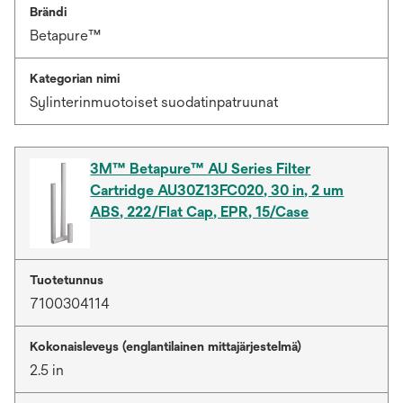
Brändi
Betapure™
Kategorian nimi
Sylinterinmuotoiset suodatinpatruunat
3M™ Betapure™ AU Series Filter
Cartridge AU30Z13FC020, 30 in, 2 um
ABS, 222/Flat Cap, EPR, 15/Case
Tuotetunnus
7100304114
Kokonaisleveys (englantilainen mittajärjestelmä)
2.5 in