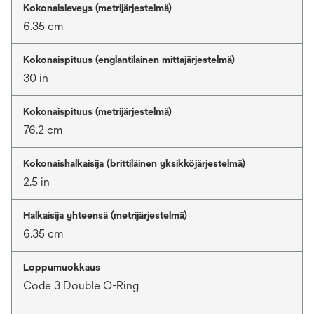
Kokonaisleveys (metrijärjestelmä)
6.35 cm
Kokonaispituus (englantilainen mittajärjestelmä)
30 in
Kokonaispituus (metrijärjestelmä)
76.2 cm
Kokonaishalkaisija (brittiläinen yksikköjärjestelmä)
2.5 in
Halkaisija yhteensä (metrijärjestelmä)
6.35 cm
Loppumuokkaus
Code 3 Double O-Ring