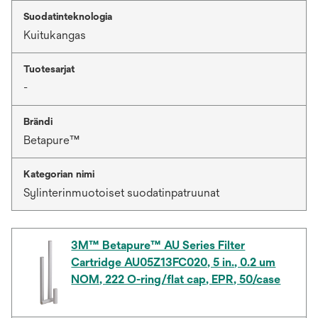
Suodatinteknologia
Kuitukangas
Tuotesarjat
-
Brändi
Betapure™
Kategorian nimi
Sylinterinmuotoiset suodatinpatruunat
3M™ Betapure™ AU Series Filter
Cartridge AU05Z13FC020, 5 in., 0.2 um
NOM, 222 O-ring/flat cap, EPR, 50/case