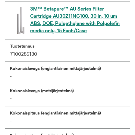
3M™ Betapure™ AU Series Filter
Cartridge AU30Z11NG100, 30 in, 10 um
ABS, DOE, Polyethylene with Polyolefin
media only, 15 Each/Case
Tuotetunnus
7100285130
Kokonaisleveys (englantilainen mittajärjestelmä)
-
Kokonaisleveys (metrijärjestelmä)
-
Kokonaispituus (englantilainen mittajärjestelmä)
-