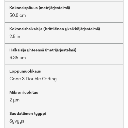
Kokonaispituus (metrijärjestelmä)
50.8 cm
Kokonaishalkaisija (brittiläinen yksikköjärjestelmä)
2.5 in
Halkaisija yhteensä (metrijärjestelmä)
6.35 cm
Loppumuokkaus
Code 3 Double O-Ring
Mikroniluokitus
2 μm
Suodattimen tyyppi
Syvyys