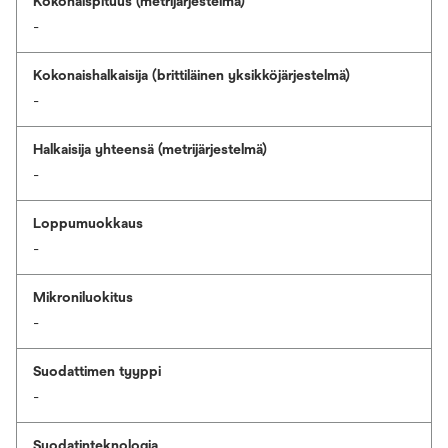
Kokonaispituus (metrijärjestelmä)
-
Kokonaishalkaisija (brittiläinen yksikköjärjestelmä)
-
Halkaisija yhteensä (metrijärjestelmä)
-
Loppumuokkaus
-
Mikroniluokitus
-
Suodattimen tyyppi
-
Suodatinteknologia