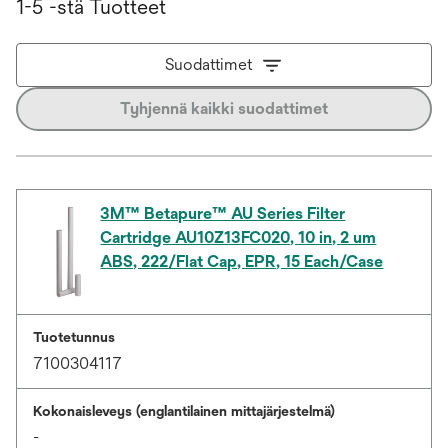
1-5 -stä Tuotteet
Suodattimet
Tyhjennä kaikki suodattimet
3M™ Betapure™ AU Series Filter
Cartridge AU10Z13FC020, 10 in, 2 um
ABS, 222/Flat Cap, EPR, 15 Each/Case
Tuotetunnus
7100304117
Kokonaisleveys (englantilainen mittajärjestelmä)
-