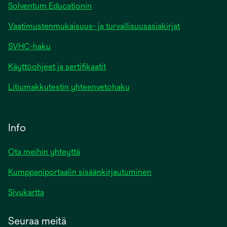
Solventum Educationin
Vaatimustenmukaisuus- ja turvallisuusasiakirjat
SVHC-haku
Käyttöohjeet ja sertifikaatit
Litiumakkutestin yhteenvetohaku
Info
Ota meihin yhteyttä
Kumppaniportaalin sisäänkirjautuminen
Sivukartta
Seuraa meitä