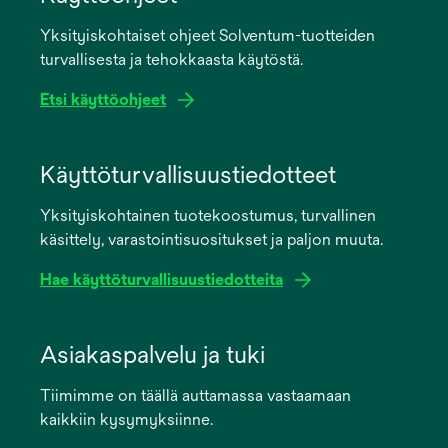
Yksityiskohtaiset ohjeet Solventum-tuotteiden
turvallisesta ja tehokkaasta käytöstä.
Etsi käyttöohjeet
opens
in
Käyttöturvallisuustiedotteet
a
Yksityiskohtainen tuotekoostumus, turvallinen
new
käsittely, varastointisuositukset ja paljon muuta.
tab
Hae käyttöturvallisuustiedotteita
opens
in
Asiakaspalvelu ja tuki
a
Tiimimme on täällä auttamassa vastaamaan
new
kaikkiin kysymyksiinne.
tab