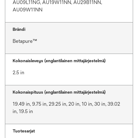
AU09L11NG, AU19W11NN, AU29B11NN,
AU09W11NN
Brändi
Betapure™
Kokonaisleveys (englantilainen mittajärjestelmä)
2.5 in
Kokonaispituus (englantilainen mittajärjestelmä)
19.49 in, 9.75 in, 29.25 in, 20 in, 10 in, 30 in, 39.02
in, 19.5 in
Tuotesarjat