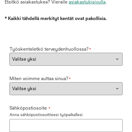
Etsitkö asiakastukea? Vieraile
asiakastukisivulla
.
*
Kaikki tähdellä merkityt kentät ovat pakollisia.
Työskenteletkö terveydenhuollossa?
*
Miten voimme auttaa sinua?
*
Sähköpostiosoite
*
Anna sähköpostiosoitteesi työpaikallesi