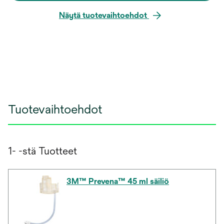
Näytä tuotevaihtoehdot
Tuotevaihtoehdot
1- -stä Tuotteet
3M™ Prevena™ 45 ml säiliö