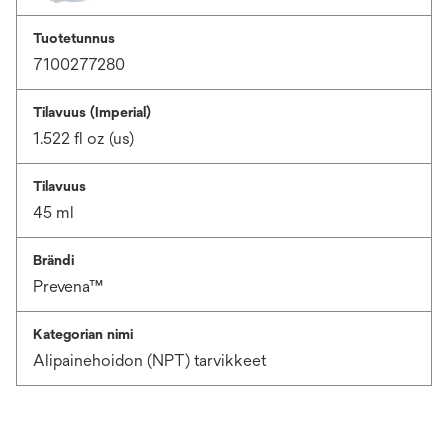
Tuotetunnus
7100277280
Tilavuus (Imperial)
1.522 fl oz (us)
Tilavuus
45 ml
Brändi
Prevena™
Kategorian nimi
Alipainehoidon (NPT) tarvikkeet