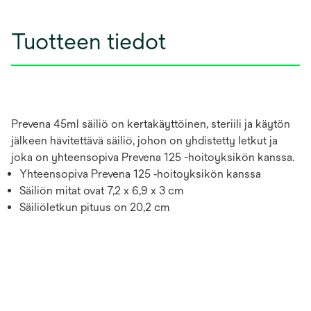
Tuotteen tiedot
Prevena 45ml säiliö on kertakäyttöinen, steriili ja käytön
jälkeen hävitettävä säiliö, johon on yhdistetty letkut ja
joka on yhteensopiva Prevena 125 -hoitoyksikön kanssa.
Yhteensopiva Prevena 125 ‑hoitoyksikön kanssa
Säiliön mitat ovat 7,2 x 6,9 x 3 cm
Säiliöletkun pituus on 20,2 cm