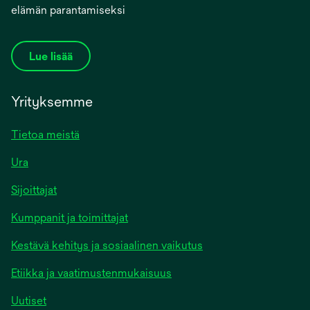
elämän parantamiseksi
Lue lisää
Yrityksemme
Tietoa meistä
Ura
Sijoittajat
Kumppanit ja toimittajat
Kestävä kehitys ja sosiaalinen vaikutus
Etiikka ja vaatimustenmukaisuus
Uutiset