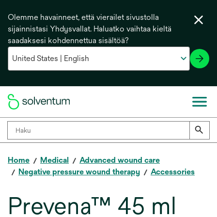
Olemme havainneet, että vierailet sivustolla
sijainnistasi Yhdysvallat. Haluatko vaihtaa kieltä
saadaksesi kohdennettua sisältöä?
Home
Medical
Advanced wound care
Negative pressure wound therapy
Accessories
Prevena™ 45 ml