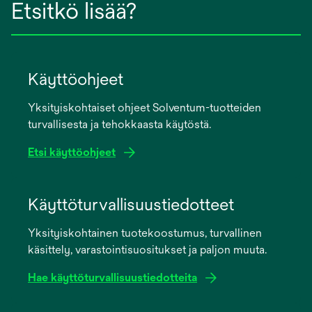
Etsitkö lisää?
Käyttöohjeet
Yksityiskohtaiset ohjeet Solventum-tuotteiden
turvallisesta ja tehokkaasta käytöstä.
Etsi käyttöohjeet
opens
in
Käyttöturvallisuustiedotteet
a
Yksityiskohtainen tuotekoostumus, turvallinen
new
käsittely, varastointisuositukset ja paljon muuta.
tab
Hae käyttöturvallisuustiedotteita
opens