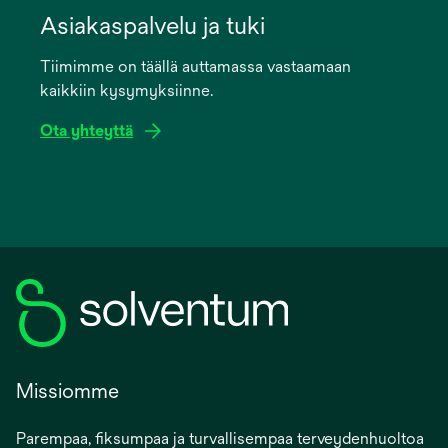
in
Asiakaspalvelu ja tuki
a
Tiimimme on täällä auttamassa vastaamaan
new
kaikkiin kysymyksiinne.
tab
Ota yhteyttä
Missiomme
Parempaa, fiksumpaa ja turvallisempaa terveydenhuoltoa