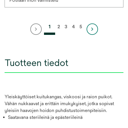
Potilaan ihon valmistelu
1
2
3
4
5
Tuotteen tiedot
Yleiskäyttöiset kuitukangas, viskoosi ja raion puikot.
Vähän nukkaavat ja erittäin imukykyiset, jotka sopivat
yleisiin haavojen hoidon puhdistustoimenpiteisiin.
Saatavana steriileinä ja epästeriileinä