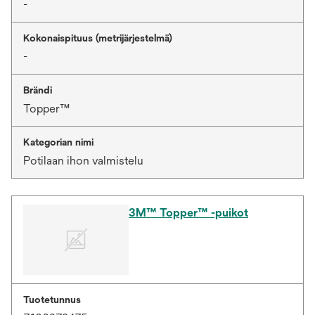
-
Kokonaispituus (metrijärjestelmä)
-
Brändi
Topper™
Kategorian nimi
Potilaan ihon valmistelu
3M™ Topper™ -puikot
Tuotetunnus