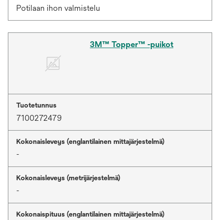
Potilaan ihon valmistelu
3M™ Topper™ -puikot
Tuotetunnus
7100272479
Kokonaisleveys (englantilainen mittajärjestelmä)
-
Kokonaisleveys (metrijärjestelmä)
-
Kokonaispituus (englantilainen mittajärjestelmä)