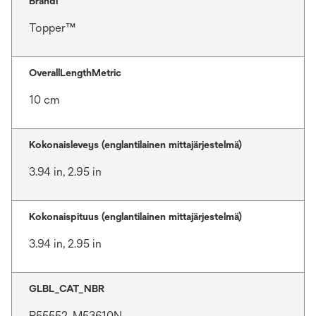
Brändi
Topper™
OverallLengthMetric
10 cm
Kokonaisleveys (englantilainen mittajärjestelmä)
3.94 in, 2.95 in
Kokonaispituus (englantilainen mittajärjestelmä)
3.94 in, 2.95 in
GLBL_CAT_NBR
P55552, M53610N