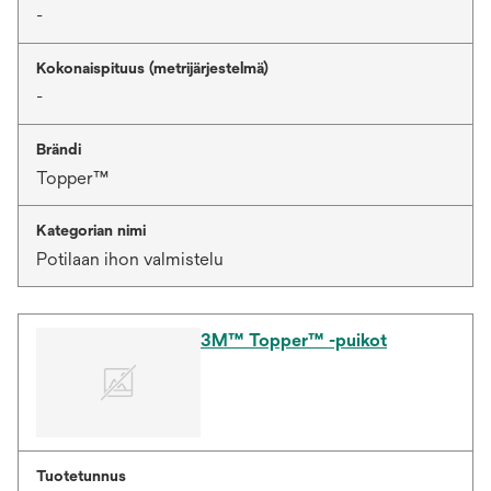
-
Kokonaispituus (metrijärjestelmä)
-
Brändi
Topper™
Kategorian nimi
Potilaan ihon valmistelu
3M™ Topper™ -puikot
Tuotetunnus