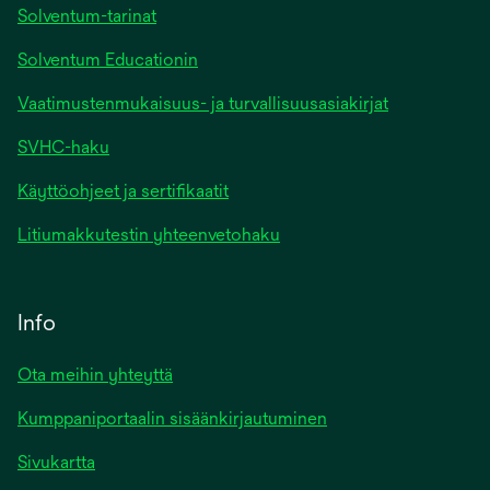
Solventum-tarinat
Solventum Educationin
Vaatimustenmukaisuus- ja turvallisuusasiakirjat
SVHC-haku
Käyttöohjeet ja sertifikaatit
Litiumakkutestin yhteenvetohaku
Info
Ota meihin yhteyttä
Kumppaniportaalin sisäänkirjautuminen
Sivukartta