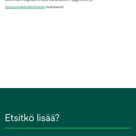
tietosuojakäytäntömme
mukaisesti.
Etsitkö lisää?