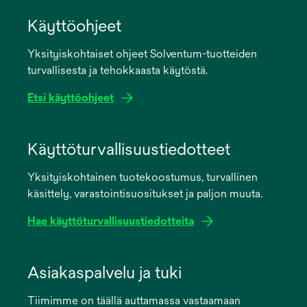
Käyttöohjeet
Yksityiskohtaiset ohjeet Solventum-tuotteiden
turvallisesta ja tehokkaasta käytöstä.
Etsi käyttöohjeet
opens
in
Käyttöturvallisuustiedotteet
a
Yksityiskohtainen tuotekoostumus, turvallinen
new
käsittely, varastointisuositukset ja paljon muuta.
tab
Hae käyttöturvallisuustiedotteita
opens
in
Asiakaspalvelu ja tuki
a
Tiimimme on täällä auttamassa vastaamaan
new