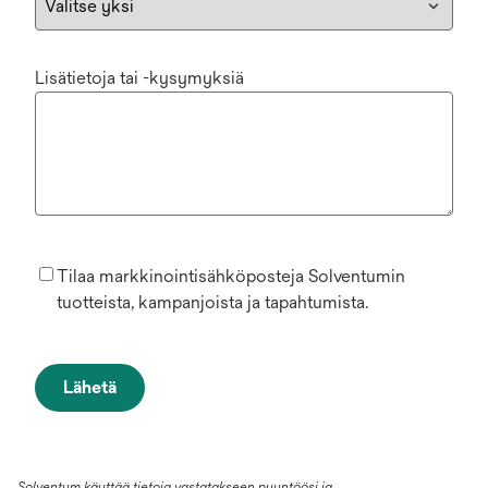
Lisätietoja tai -kysymyksiä
Tilaa markkinointisähköposteja Solventumin
tuotteista, kampanjoista ja tapahtumista.
Lähetä
Solventum käyttää tietoja vastatakseen pyyntöösi ja