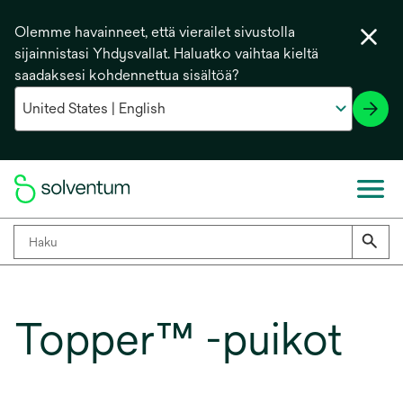
Olemme havainneet, että vierailet sivustolla
sijainnistasi Yhdysvallat. Haluatko vaihtaa kieltä
saadaksesi kohdennettua sisältöä?
Topper™ -puikot