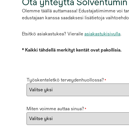
Ota yhteyttä Solventumin
Olemme täällä auttamassa! Edustajatiimimme voi tarj
edustajaan kanssa saadaksesi lisätietoja vaihtoehdoi
Etsitkö asiakastukea? Vieraile
asiakastukisivulla
.
*
Kaikki tähdellä merkityt kentät ovat pakollisia.
Työskenteletkö terveydenhuollossa?
*
Miten voimme auttaa sinua?
*