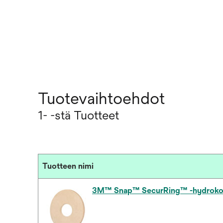
Tuotevaihtoehdot
1- -stä Tuotteet
Tuotteen nimi
3M™ Snap™ SecurRing™ -hydrokoll