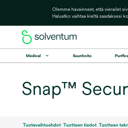
Olemme havainneet, että vierailet sivu
Haluatko vaihtaa kieltä saadaksesi k
Medical
Suunhoito
Purific
Snap™ SecurR
Tuotevaihtoehdot
Tuotteen tiedot
Tuotteen tekn