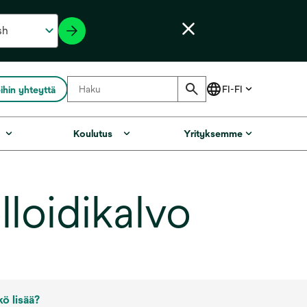
ihin yhteyttä
Koulutus
Yrityksemme
loidikalvo
kö lisää?