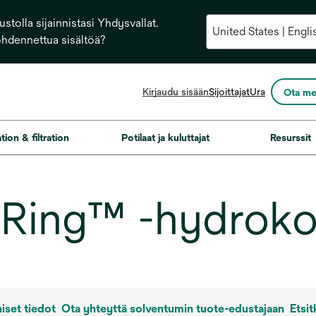
stolla sijainnistasi Yhdysvallat.
ohdennettua sisältöä?
opens
Kirjaudu sisään
Sijoittajat
Ura
Ota me
in
a
new
ation & filtration
Potilaat ja kuluttajat
Resurssit
tab
ing™ -hydrokol
iset tiedot
Ota yhteyttä solventumin tuote-edustajaan
Etsit