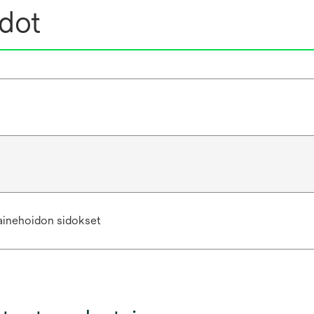
edot
ainehoidon sidokset