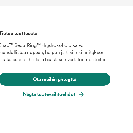
Tietoa tuotteesta
Snap™ SecurRing™ -hydrokolloidikalvo
mahdollistaa nopean, helpon ja tiiviin kiinnityksen
epätasaiselle iholla ja haastaviin vartalonmuotoihin.
Ota meihin yhteyttä
Näytä tuotevaihtoehdot