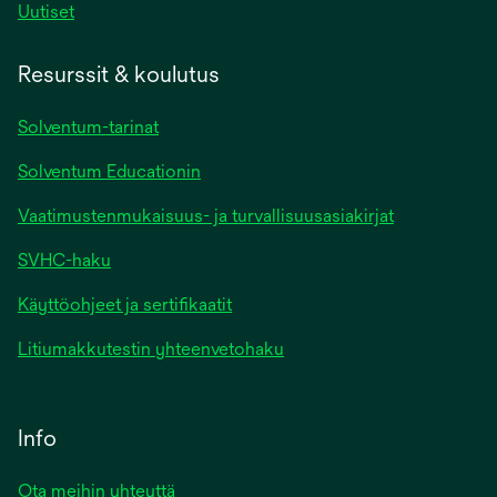
Uutiset
Resurssit & koulutus
Solventum-tarinat
Solventum Educationin
Vaatimustenmukaisuus- ja turvallisuusasiakirjat
SVHC-haku
Käyttöohjeet ja sertifikaatit
Litiumakkutestin yhteenvetohaku
Info
Ota meihin yhteyttä