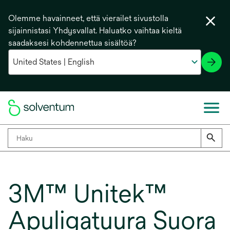
Olemme havainneet, että vierailet sivustolla
sijainnistasi Yhdysvallat. Haluatko vaihtaa kieltä
saadaksesi kohdennettua sisältöä?
3M™ Unitek™
Apuligatuura Suora