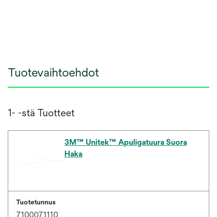
Tuotevaihtoehdot
1- -stä Tuotteet
3M™ Unitek™ Apuligatuura Suora
Haka
Tuotetunnus
7100071110