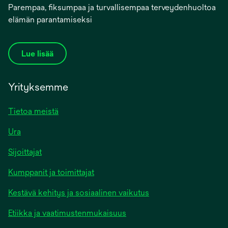
Parempaa, fiksumpaa ja turvallisempaa terveydenhuoltoa
elämän parantamiseksi
Lue lisää
Yrityksemme
Tietoa meistä
Ura
Sijoittajat
Kumppanit ja toimittajat
Kestävä kehitys ja sosiaalinen vaikutus
Etiikka ja vaatimustenmukaisuus