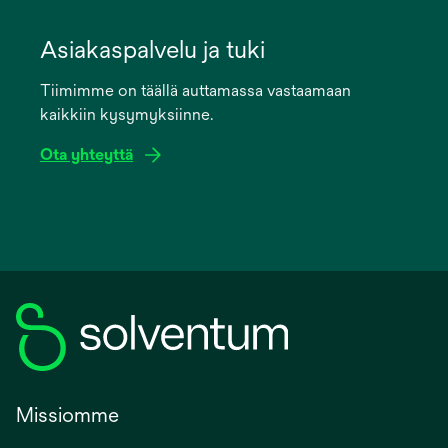
opens
in
Asiakaspalvelu ja tuki
a
Tiimimme on täällä auttamassa vastaamaan
new
kaikkiin kysymyksiinne.
tab
Ota yhteyttä
Missiomme