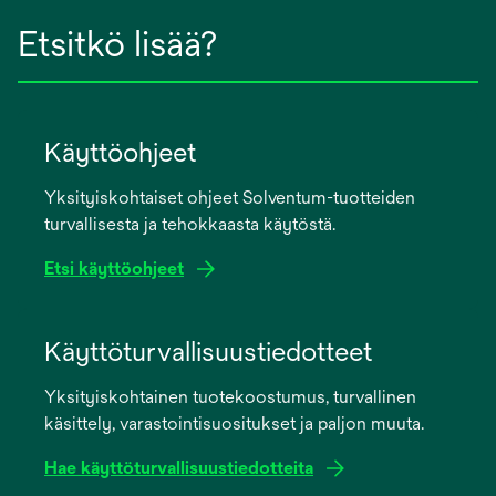
Etsitkö lisää?
Käyttöohjeet
Yksityiskohtaiset ohjeet Solventum-tuotteiden
turvallisesta ja tehokkaasta käytöstä.
Etsi käyttöohjeet
opens
in
Käyttöturvallisuustiedotteet
a
Yksityiskohtainen tuotekoostumus, turvallinen
new
käsittely, varastointisuositukset ja paljon muuta.
tab
Hae käyttöturvallisuustiedotteita