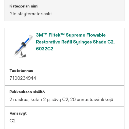
Kategorian nimi
Yleistäytemateriaalit
3M™ Filtek™ Supreme Flowable
Restorative Refill Syringes Shade C2,
6032C2
Tuotetunnus
7100234944
Pakkauksen sisältö
2 ruiskua, kukin 2 g, sävy C2; 20 annostusvinkkejä
Värisävyt
C2