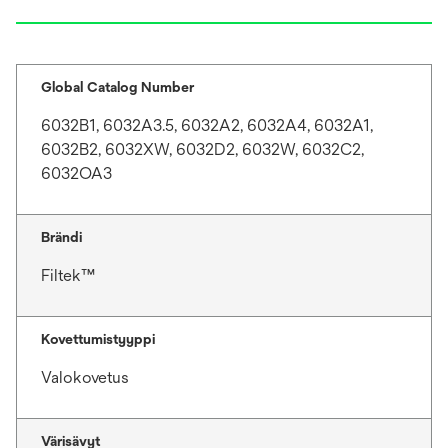
w
t
a
b
Global Catalog Number
6032B1, 6032A3.5, 6032A2, 6032A4, 6032A1,
6032B2, 6032XW, 6032D2, 6032W, 6032C2,
6032OA3
Brändi
Filtek™
Kovettumistyyppi
Valokovetus
Värisävyt