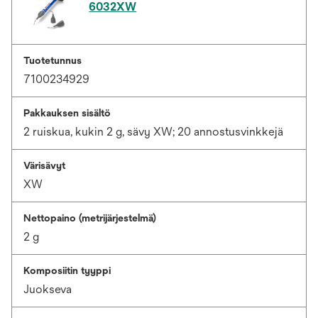
6032XW
Tuotetunnus
7100234929
Pakkauksen sisältö
2 ruiskua, kukin 2 g, sävy XW; 20 annostusvinkkejä
Värisävyt
XW
Nettopaino (metrijärjestelmä)
2 g
Komposiitin tyyppi
Juokseva