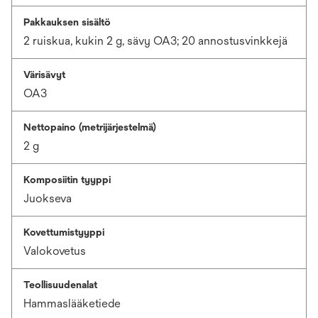
Pakkauksen sisältö
2 ruiskua, kukin 2 g, sävy OA3; 20 annostusvinkkejä
Värisävyt
OA3
Nettopaino (metrijärjestelmä)
2 g
Komposiitin tyyppi
Juokseva
Kovettumistyyppi
Valokovetus
Teollisuudenalat
Hammaslääketiede