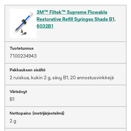
3M™ Filtek™ Supreme Flowable
Restorative Refill Syringes Shade B1,
6032B1
Tuotetunnus
7100234943
Pakkauksen sisältö
2 ruiskua, kukin 2 g, sävy B1; 20 annostusvinkkejä
Värisävyt
B1
Nettopaino (metrijärjestelmä)
2 g