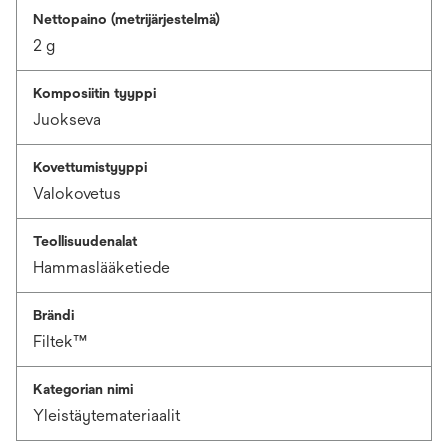
Nettopaino (metrijärjestelmä)
2 g
Komposiitin tyyppi
Juokseva
Kovettumistyyppi
Valokovetus
Teollisuudenalat
Hammaslääketiede
Brändi
Filtek™
Kategorian nimi
Yleistäytemateriaalit