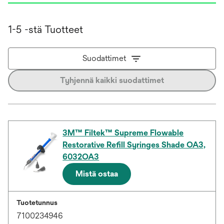
1-5 -stä Tuotteet
Suodattimet
Tyhjennä kaikki suodattimet
3M™ Filtek™ Supreme Flowable
Restorative Refill Syringes Shade OA3,
6032OA3
Mistä ostaa
Tuotetunnus
7100234946