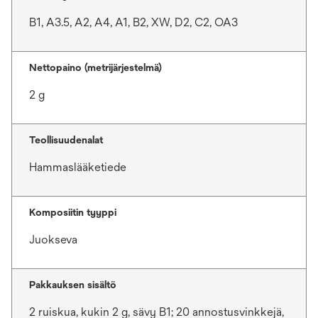
B1, A3.5, A2, A4, A1, B2, XW, D2, C2, OA3
Nettopaino (metrijärjestelmä)
2 g
Teollisuudenalat
Hammaslääketiede
Komposiitin tyyppi
Juokseva
Pakkauksen sisältö
2 ruiskua, kukin 2 g, sävy B1; 20 annostusvinkkejä,