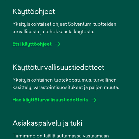
Käyttöohjeet
Yksityiskohtaiset ohjeet Solventum-tuotteiden
turvallisesta ja tehokkaasta käytöstä.
Etsi käyttöohjeet
opens
in
Käyttöturvallisuustiedotteet
a
Yksityiskohtainen tuotekoostumus, turvallinen
new
käsittely, varastointisuositukset ja paljon muuta.
tab
Hae käyttöturvallisuustiedotteita
opens
in
Asiakaspalvelu ja tuki
a
Tiimimme on täällä auttamassa vastaamaan
new