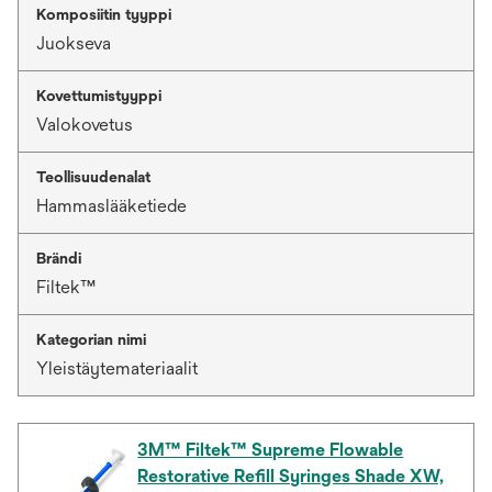
Komposiitin tyyppi
Juokseva
Kovettumistyyppi
Valokovetus
Teollisuudenalat
Hammaslääketiede
Brändi
Filtek™
Kategorian nimi
Yleistäytemateriaalit
3M™ Filtek™ Supreme Flowable
Restorative Refill Syringes Shade XW,