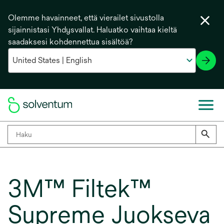
Olemme havainneet, että vierailet sivustolla
sijainnistasi Yhdysvallat. Haluatko vaihtaa kieltä
saadaksesi kohdennettua sisältöä?
3M™ Filtek™
Supreme Juokseva