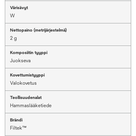
Värisävyt
W
Nettopaino (metrijärjestelmä)
2 g
Komposiitin tyyppi
Juokseva
Kovettumistyyppi
Valokovetus
Teollisuudenalat
Hammaslääketiede
Brändi
Filtek™