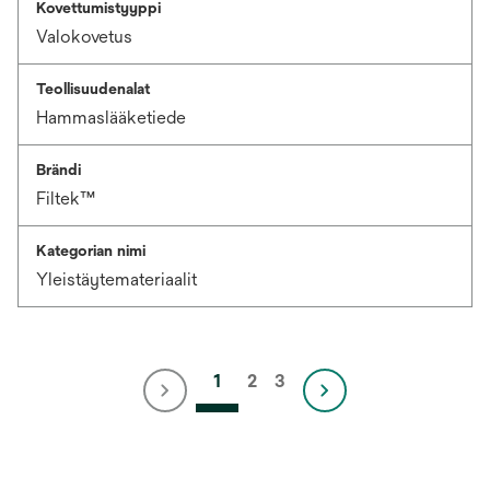
Kovettumistyyppi
Valokovetus
Teollisuudenalat
Hammaslääketiede
Brändi
Filtek™
Kategorian nimi
Yleistäytemateriaalit
1
2
3