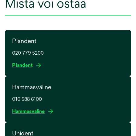
Mistä voi ostaa
Plandent
020 779 5200
o
Plandent
p
e
Hammasväline
n
s
010 588 6100
i
n
o
Hammasväline
a
p
n
e
e
Unident
n