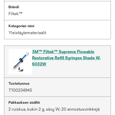
Brändi
Filtek™
Kategorian nimi
Yleistäytemateriaalit
3M™ Filtek™ Supreme Flowable
Restorative Refill Syringes Shade W,
6032W
Tuotetunnus
7100234945
Pakkauksen sisältö
2 ruiskua, kukin 2 g, sävy W; 20 annostusvinkkejä