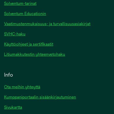
Solventum-tarinat
Solventum Educationin
Vaatimustenmukaisuus- ja turvallisuusasiakirjat
SVHC-haku
Käyttöohjeet ja sertifikaatit
Litiumakkutestin yhteenvetohaku
Info
Ota meihin yhteyttä
Kumppaniportaalin sisäänkirjautuminen
Sivukartta