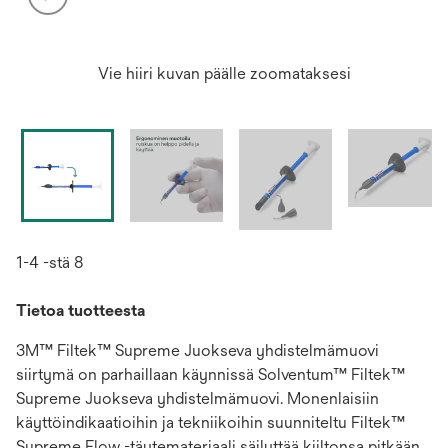
Vie hiiri kuvan päälle zoomataksesi
1-4 -stä 8
Tietoa tuotteesta
3M™ Filtek™ Supreme Juokseva yhdistelmämuovi
siirtymä on parhaillaan käynnissä Solventum™ Filtek™
Supreme Juokseva yhdistelmämuovi. Monenlaisiin
käyttöindikaatioihin ja tekniikoihin suunniteltu Filtek™
Supreme Flow -täytemateriaali säilyttää kiiltonsa pitkään.