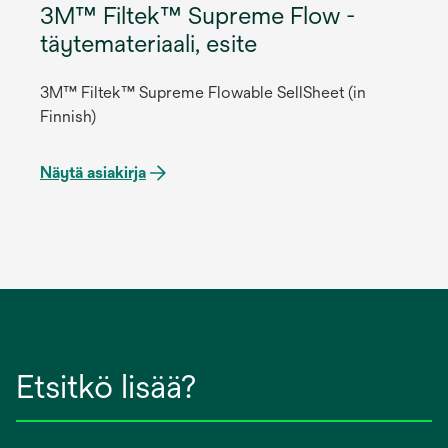
3M™ Filtek™ Supreme Flow -
täytemateriaali, esite
3M™ Filtek™ Supreme Flowable SellSheet (in
Finnish)
Näytä asiakirja
Etsitkö lisää?