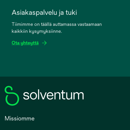
opens
in
Asiakaspalvelu ja tuki
a
Tiimimme on täällä auttamassa vastaamaan
new
kaikkiin kysymyksiinne.
tab
Ota yhteyttä
Missiomme