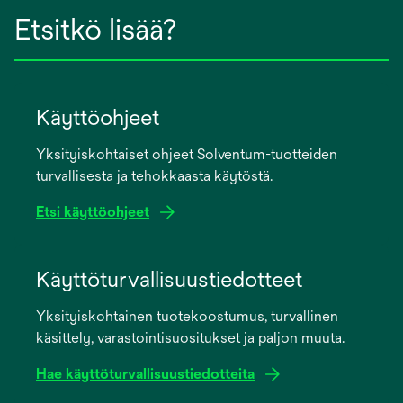
Etsitkö lisää?
Käyttöohjeet
Yksityiskohtaiset ohjeet Solventum-tuotteiden
turvallisesta ja tehokkaasta käytöstä.
Etsi käyttöohjeet
opens
in
Käyttöturvallisuustiedotteet
a
Yksityiskohtainen tuotekoostumus, turvallinen
new
käsittely, varastointisuositukset ja paljon muuta.
tab
Hae käyttöturvallisuustiedotteita