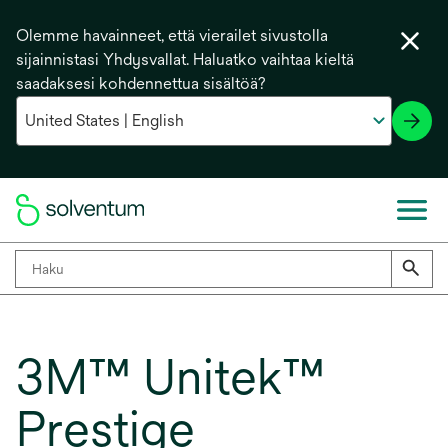
Olemme havainneet, että vierailet sivustolla
sijainnistasi Yhdysvallat. Haluatko vaihtaa kieltä
saadaksesi kohdennettua sisältöä?
3M™ Unitek™
Prestige