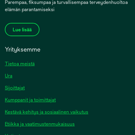
Parempaa, fiksumpaa ja turvallisempaa terveydenhuoltoa
elämän parantamiseksi
Lue lisää
Yrityksemme
Tietoa meistä
Ura
Sijoittajat
Kumppanit ja toimittajat
Kestävä kehitys ja sosiaalinen vaikutus
Etiikka ja vaatimustenmukaisuus