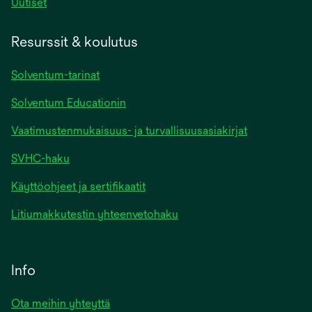
Uutiset
Resurssit & koulutus
Solventum-tarinat
Solventum Educationin
Vaatimustenmukaisuus- ja turvallisuusasiakirjat
SVHC-haku
Käyttöohjeet ja sertifikaatit
Litiumakkutestin yhteenvetohaku
Info
Ota meihin yhteyttä