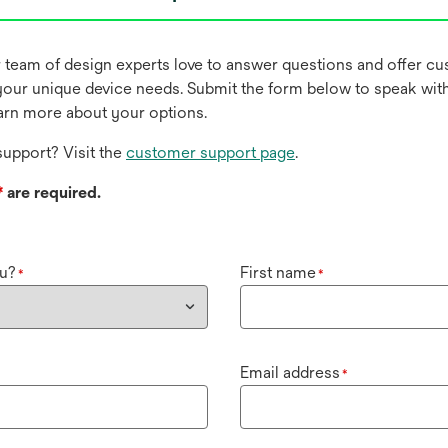
r team of design experts love to answer questions and offer c
our unique device needs. Submit the form below to speak wit
earn more about your options.
upport? Visit the
customer support page
.
*
are required.
u?
First name
*
*
Email address
*