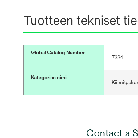
Tuotteen tekniset ti
Global Catalog Number
7334
Kategorian nimi
Kiinnitysk
Contact a S