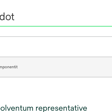
edot
omponentit
olventum representative