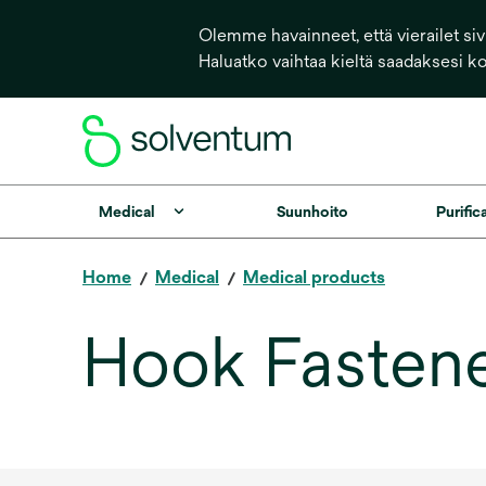
Olemme havainneet, että vierailet sivu
Haluatko vaihtaa kieltä saadaksesi k
Medical
Suunhoito
Purific
Home
Medical
Medical products
Hook Fastene