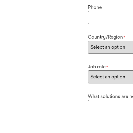
Phone
Country/Region
*
Job role
*
What solutions are 