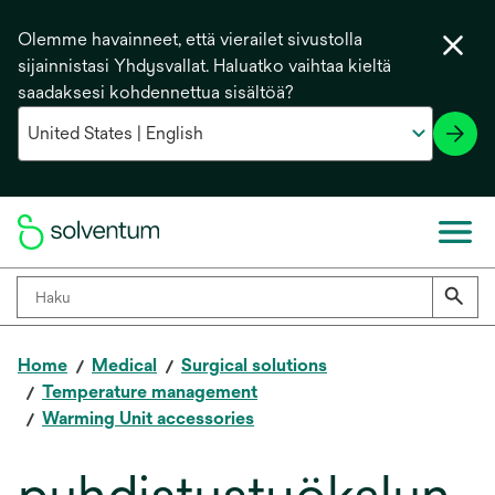
Olemme havainneet, että vierailet sivustolla
sijainnistasi Yhdysvallat. Haluatko vaihtaa kieltä
saadaksesi kohdennettua sisältöä?
Home
Medical
Surgical solutions
Temperature management
Warming Unit accessories