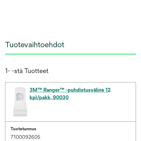
Tuotevaihtoehdot
1- -stä Tuotteet
3M™ Ranger™ -puhdistusväline 12
kpl/pakk, 90030
Tuotetunnus
7100092605