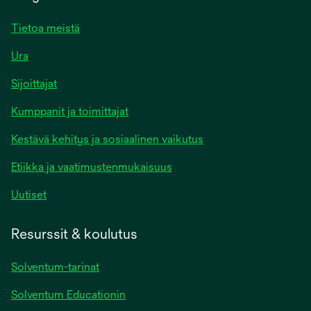
Tietoa meistä
Ura
Sijoittajat
Kumppanit ja toimittajat
Kestävä kehitys ja sosiaalinen vaikutus
Etiikka ja vaatimustenmukaisuus
Uutiset
Resurssit & koulutus
Solventum-tarinat
Solventum Educationin