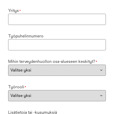
Yritys
*
Työpuhelinnumero
Mihin terveydenhuollon osa-alueseen keskityt?
*
Työrooli
*
Lisätietoja tai -kysymyksiä