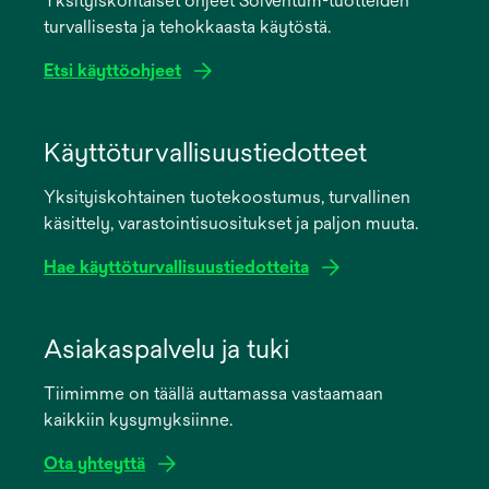
Yksityiskohtaiset ohjeet Solventum-tuotteiden
turvallisesta ja tehokkaasta käytöstä.
Etsi käyttöohjeet
opens
in
Käyttöturvallisuustiedotteet
a
Yksityiskohtainen tuotekoostumus, turvallinen
new
käsittely, varastointisuositukset ja paljon muuta.
tab
Hae käyttöturvallisuustiedotteita
opens
in
Asiakaspalvelu ja tuki
a
Tiimimme on täällä auttamassa vastaamaan
new
kaikkiin kysymyksiinne.
tab
Ota yhteyttä