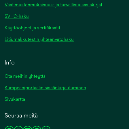
Vaatimustenmukaisuus- ja turvallisuusasiakirjat
SVHC-haku
Käyttöohjeet ja sertifikaatit
Litiumakkutestin yhteenvetohaku
Info
Ota meihin yhteyttä
Kumppaniportaalin sisäänkirjautuminen
Sivukartta
Seuraa meitä