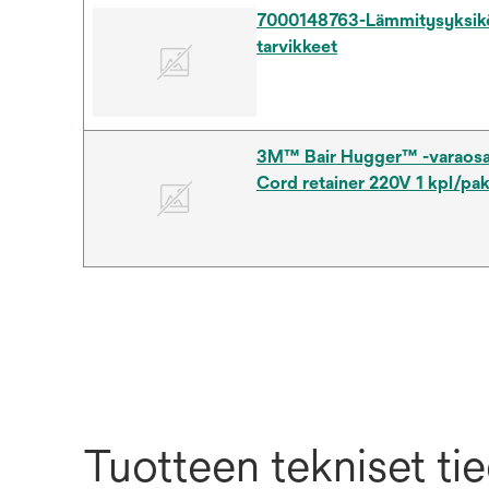
7000148763-Lämmitysyksik
tarvikkeet
3M™ Bair Hugger™ -varaosa 
Cord retainer 220V 1 kpl/pa
Tuotteen tekniset ti