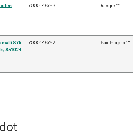
öiden
7000148763
Ranger™
malli 875
7000148762
Bair Hugger™
kk, 851024
edot