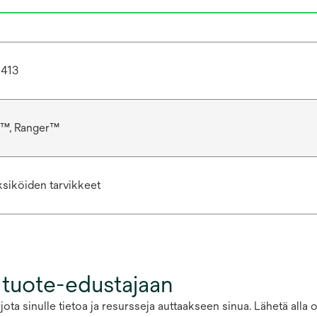
1413
r™, Ranger™
siköiden tarvikkeet
 tuote-edustajaan
ota sinulle tietoa ja resursseja auttaakseen sinua. Lähetä alla