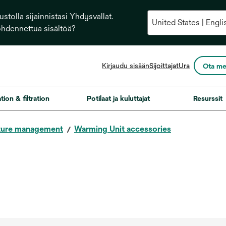
stolla sijainnistasi Yhdysvallat.
ohdennettua sisältöä?
opens
Kirjaudu sisään
Sijoittajat
Ura
Ota me
in
a
new
ation & filtration
Potilaat ja kuluttajat
Resurssit
tab
ture management
Warming Unit accessories