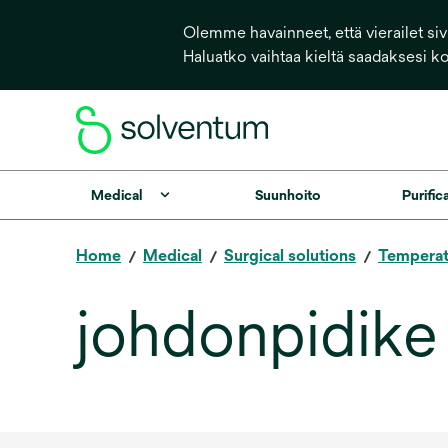
Olemme havainneet, että vierailet sivu
Haluatko vaihtaa kieltä saadaksesi k
Medical
Suunhoito
Purific
Home
Medical
Surgical solutions
Tempera
johdonpidike