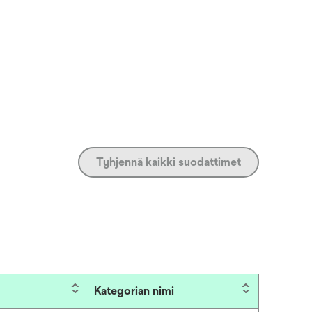
Tyhjennä kaikki suodattimet
Kategorian nimi