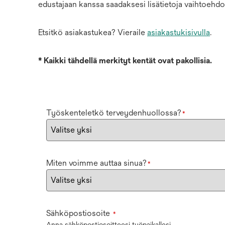
edustajaan kanssa saadaksesi lisätietoja vaihtoehdoi
Etsitkö asiakastukea? Vieraile
asiakastukisivulla
.
*
Kaikki tähdellä merkityt kentät ovat pakollisia.
Työskenteletkö terveydenhuollossa?
*
Miten voimme auttaa sinua?
*
Sähköpostiosoite
*
Anna sähköpostiosoitteesi työpaikallesi