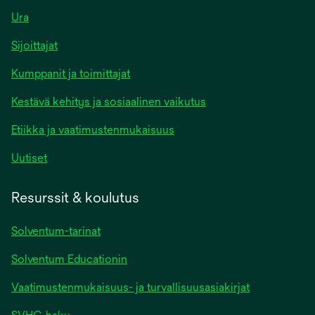
Ura
Sijoittajat
Kumppanit ja toimittajat
Kestävä kehitys ja sosiaalinen vaikutus
Etiikka ja vaatimustenmukaisuus
Uutiset
Resurssit & koulutus
Solventum-tarinat
Solventum Educationin
Vaatimustenmukaisuus- ja turvallisuusasiakirjat