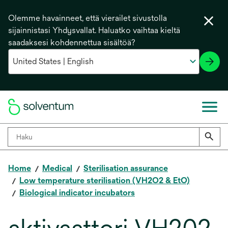
Olemme havainneet, että vierailet sivustolla
sijainnistasi Yhdysvallat. Haluatko vaihtaa kieltä
saadaksesi kohdennettua sisältöä?
Home
Medical
Sterilisation assurance
Low temperature sterilisation (VH2O2 & EtO)
Biological indicator incubators