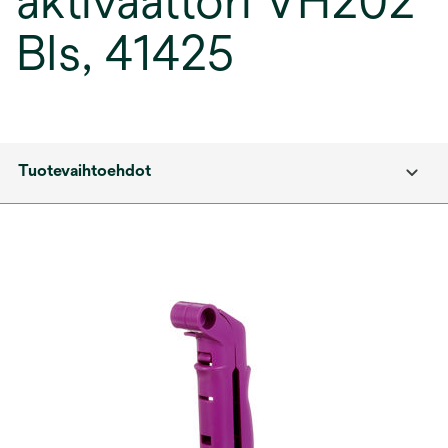
aktivaattori VH202
BIs, 41425
Tuotevaihtoehdot