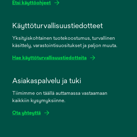
Etsi käyttöohjeet
opens
in
Käyttöturvallisuustiedotteet
a
Yksityiskohtainen tuotekoostumus, turvallinen
new
käsittely, varastointisuositukset ja paljon muuta.
tab
Hae käyttöturvallisuustiedotteita
opens
in
Asiakaspalvelu ja tuki
a
Tiimimme on täällä auttamassa vastaamaan
new
kaikkiin kysymyksiinne.
tab
Ota yhteyttä