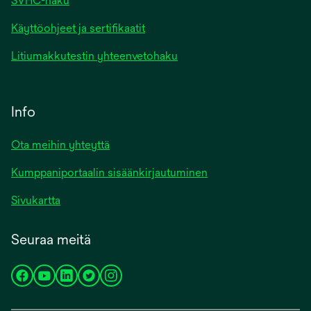
SVHC-haku
Käyttöohjeet ja sertifikaatit
Litiumakkutestin yhteenvetohaku
Info
Ota meihin yhteyttä
Kumppaniportaalin sisäänkirjautuminen
Sivukartta
Seuraa meitä
opens
opens
opens
opens
opens
in
in
in
in
in