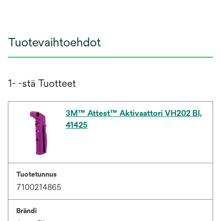
Tuotevaihtoehdot
1- -stä Tuotteet
3M™ Attest™ Aktivaattori VH202 BI,
41425
Tuotetunnus
7100214865
Brändi