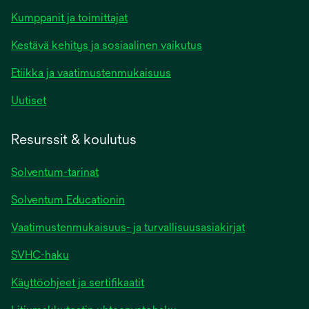
Kumppanit ja toimittajat
Kestävä kehitys ja sosiaalinen vaikutus
Etiikka ja vaatimustenmukaisuus
Uutiset
Resurssit & koulutus
Solventum-tarinat
Solventum Educationin
Vaatimustenmukaisuus- ja turvallisuusasiakirjat
SVHC-haku
Käyttöohjeet ja sertifikaatit