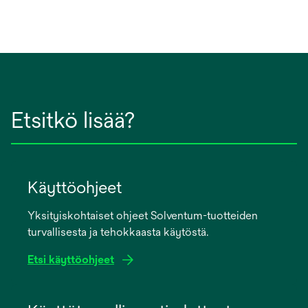
Etsitkö lisää?
Käyttöohjeet
Yksityiskohtaiset ohjeet Solventum-tuotteiden
turvallisesta ja tehokkaasta käytöstä.
Etsi käyttöohjeet
opens
in