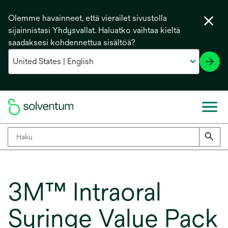
Olemme havainneet, että vierailet sivustolla
sijainnistasi Yhdysvallat. Haluatko vaihtaa kieltä
saadaksesi kohdennettua sisältöä?
3M™ Intraoral
Syringe Value Pack