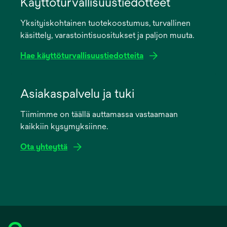
Käyttöturvallisuustiedotteet
a
Yksityiskohtainen tuotekoostumus, turvallinen
new
käsittely, varastointisuositukset ja paljon muuta.
tab
Hae käyttöturvallisuustiedotteita
opens
in
Asiakaspalvelu ja tuki
a
Tiimimme on täällä auttamassa vastaamaan
new
kaikkiin kysymyksiinne.
tab
Ota yhteyttä