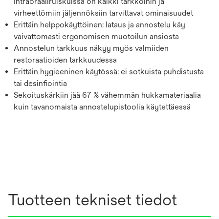
Intraoraaliruiskuissa on kaikki tarkkoihin ja
virheettömiin jäljennöksiin tarvittavat ominaisuudet
Erittäin helppokäyttöinen: lataus ja annostelu käy
vaivattomasti ergonomisen muotoilun ansiosta
Annostelun tarkkuus näkyy myös valmiiden
restoraatioiden tarkkuudessa
Erittäin hygieeninen käytössä: ei sotkuista puhdistusta
tai desinfiointia
Sekoituskärkiin jää 67 % vähemmän hukkamateriaalia
kuin tavanomaista annostelupistoolia käytettäessä
Tuotteen tekniset tiedot