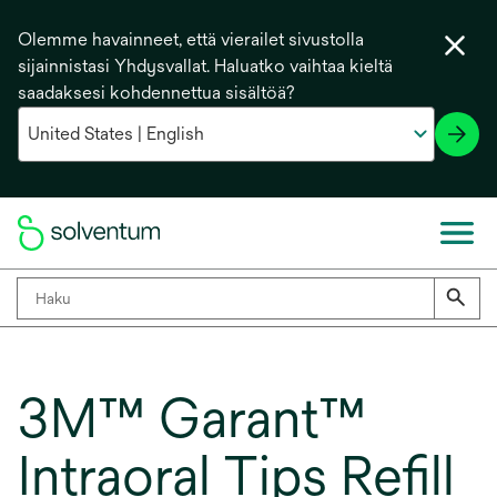
Olemme havainneet, että vierailet sivustolla
sijainnistasi Yhdysvallat. Haluatko vaihtaa kieltä
saadaksesi kohdennettua sisältöä?
3M™ Garant™
Intraoral Tips Refill