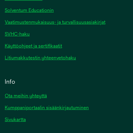
Solventum Educationin
Vaatimustenmukaisuus- ja turvallisuusasiakirjat
SVHC-haku
Käyttöohjeet ja sertifikaatit
Litiumakkutestin yhteenvetohaku
Info
Ota meihin yhteyttä
Kumppaniportaalin sisäänkirjautuminen
Sivukartta