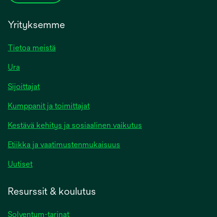
Yrityksemme
Tietoa meistä
Ura
Sijoittajat
Kumppanit ja toimittajat
Kestävä kehitys ja sosiaalinen vaikutus
Etiikka ja vaatimustenmukaisuus
Uutiset
Resurssit & koulutus
Solventum-tarinat