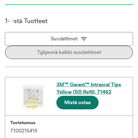
1- -stä Tuotteet
Suodattimet
Tyhjennä kaikki suodattimet
3M™ Garant™ Intraoral Tips
Yellow (50) Refill, 71462
Mistä ostaa
Tuotetunnus
7100215419