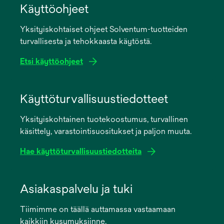
Käyttöohjeet
Yksityiskohtaiset ohjeet Solventum-tuotteiden
turvallisesta ja tehokkaasta käytöstä.
Etsi käyttöohjeet
opens
in
Käyttöturvallisuustiedotteet
a
Yksityiskohtainen tuotekoostumus, turvallinen
new
käsittely, varastointisuositukset ja paljon muuta.
tab
Hae käyttöturvallisuustiedotteita
opens
in
Asiakaspalvelu ja tuki
a
Tiimimme on täällä auttamassa vastaamaan
new
kaikkiin kysymyksiinne.
tab