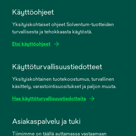
Käyttöohjeet
Yksityiskohtaiset ohjeet Solventum-tuotteiden
turvallisesta ja tehokkaasta käytöstä.
Etsi käyttöohjeet
opens
in
Käyttöturvallisuustiedotteet
a
Yksityiskohtainen tuotekoostumus, turvallinen
new
käsittely, varastointisuositukset ja paljon muuta.
tab
Hae käyttöturvallisuustiedotteita
opens
in
Asiakaspalvelu ja tuki
a
Tiimimme on täällä auttamassa vastaamaan
new