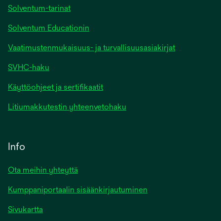
Solventum-tarinat
Solventum Educationin
Vaatimustenmukaisuus- ja turvallisuusasiakirjat
SVHC-haku
Käyttöohjeet ja sertifikaatit
Litiumakkutestin yhteenvetohaku
Info
Ota meihin yhteyttä
Kumppaniportaalin sisäänkirjautuminen
Sivukartta