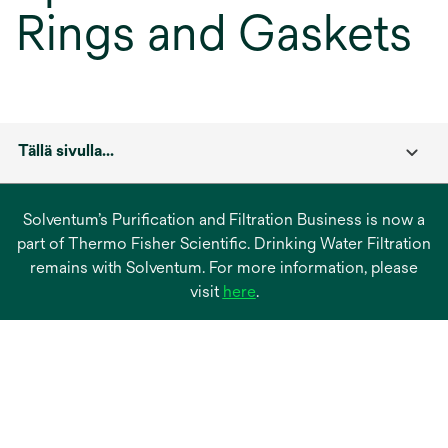
Rings and Gaskets
Tällä sivulla...
Solventum’s Purification and Filtration Business is now a
part of Thermo Fisher Scientific. Drinking Water Filtration
remains with Solventum. For more information, please
opens
visit
here
.
in
a
new
tab