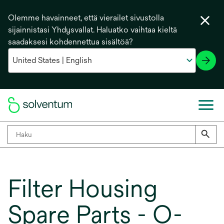
Olemme havainneet, että vierailet sivustolla
sijainnistasi Yhdysvallat. Haluatko vaihtaa kieltä
saadaksesi kohdennettua sisältöä?
Filter Housing
Spare Parts - O-