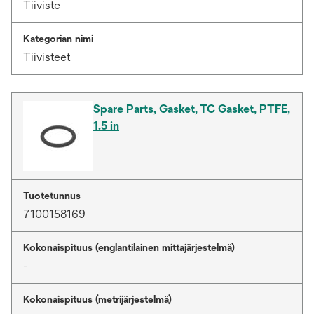
Tiiviste
Kategorian nimi
Tiivisteet
Spare Parts, Gasket, TC Gasket, PTFE,
1.5 in
Tuotetunnus
7100158169
Kokonaispituus (englantilainen mittajärjestelmä)
-
Kokonaispituus (metrijärjestelmä)