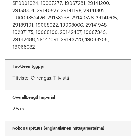
SP0001024, 19067277, 19067281, 29141200,
29158304, 29140527, 29141198, 29141302,
UU009352426, 29158298, 29140528, 29141305,
29189101, 19068022, 19068006, 29141948,
19237175, 19068190, 29142487, 19067345,
29142486, 29147091, 29143220, 19068206,
19068032
Tuotteen tyyppi
Tiiviste, O-rengas, Tiivistä
OverallLengthImperial
2.5 in
Kokonaispituus (englantilainen mittajärjestelmä)