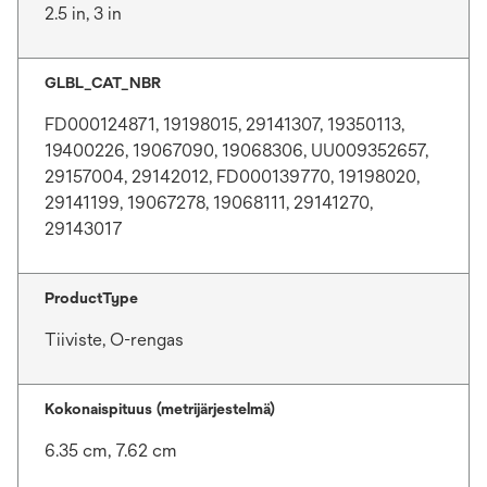
2.5 in, 3 in
GLBL_CAT_NBR
FD000124871, 19198015, 29141307, 19350113,
19400226, 19067090, 19068306, UU009352657,
29157004, 29142012, FD000139770, 19198020,
29141199, 19067278, 19068111, 29141270,
29143017
ProductType
Tiiviste, O-rengas
Kokonaispituus (metrijärjestelmä)
6.35 cm, 7.62 cm