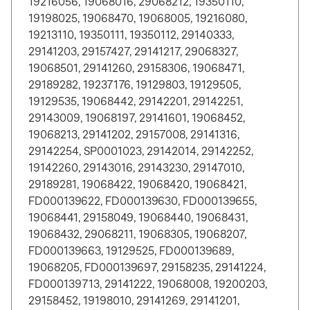
19216056, 19068016, 29068212, 19350110,
19198025, 19068470, 19068005, 19216080,
19213110, 19350111, 19350112, 29140333,
29141203, 29157427, 29141217, 29068327,
19068501, 29141260, 29158306, 19068471,
29189282, 19237176, 19129803, 19129505,
19129535, 19068442, 29142201, 29142251,
29143009, 19068197, 29141601, 19068452,
19068213, 29141202, 29157008, 29141316,
29142254, SP0001023, 29142014, 29142252,
19142260, 29143016, 29143230, 29147010,
29189281, 19068422, 19068420, 19068421,
FD000139622, FD000139630, FD000139655,
19068441, 29158049, 19068440, 19068431,
19068432, 29068211, 19068305, 19068207,
FD000139663, 19129525, FD000139689,
19068205, FD000139697, 29158235, 29141224,
FD000139713, 29141222, 19068008, 19200203,
29158452, 19198010, 29141269, 29141201,