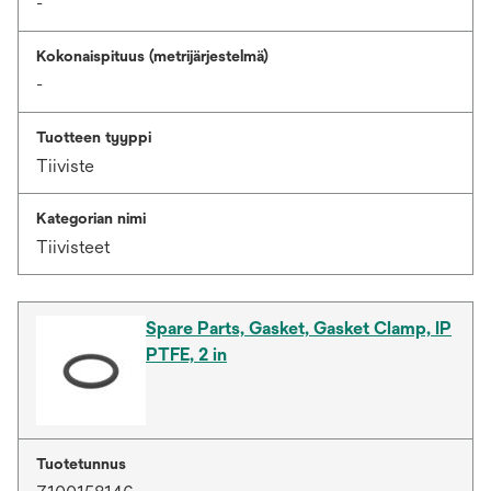
-
Kokonaispituus (metrijärjestelmä)
-
Tuotteen tyyppi
Tiiviste
Kategorian nimi
Tiivisteet
Spare Parts, Gasket, Gasket Clamp, IP
PTFE, 2 in
Tuotetunnus