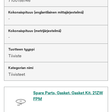
7100158146
Kokonaispituus (englantilainen mittajärjestelmä)
-
Kokonaispituus (metrijärjestelmä)
-
Tuotteen tyyppi
Tiiviste
Kategorian nimi
Tiivisteet
Spare Parts, Gasket, Gasket Kit, 21ZW
FPM