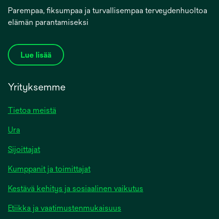
Parempaa, fiksumpaa ja turvallisempaa terveydenhuoltoa
elämän parantamiseksi
Lue lisää
Yrityksemme
Tietoa meistä
Ura
Sijoittajat
Kumppanit ja toimittajat
Kestävä kehitys ja sosiaalinen vaikutus
Etiikka ja vaatimustenmukaisuus