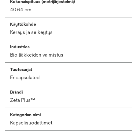
Kokonaispituus (metrijärjestelmä)
40.64 cm
Käyttökohde
Keräys ja selkeytys
Industries
Biolääkkeiden valmistus
Tuotesarjat
Encapsulated
Brändi
Zeta Plus™
Kategorian nimi
Kapselisuodattimet