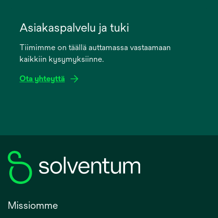
opens
in
Asiakaspalvelu ja tuki
a
Tiimimme on täällä auttamassa vastaamaan
new
kaikkiin kysymyksiinne.
tab
Ota yhteyttä
Missiomme