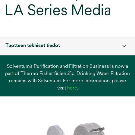
LA Series Media
Tuotteen tekniset tiedot
Solventum’s Purification and Filtration Business is now a
part of Thermo Fisher Scientific. Drinking Water Filtration
remains with Solventum. For more information, please
opens
visit
here
.
in
a
new
tab