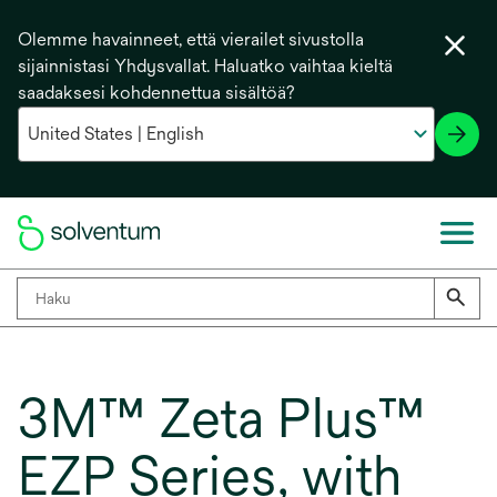
Olemme havainneet, että vierailet sivustolla
sijainnistasi Yhdysvallat. Haluatko vaihtaa kieltä
saadaksesi kohdennettua sisältöä?
3M™ Zeta Plus™
EZP Series, with