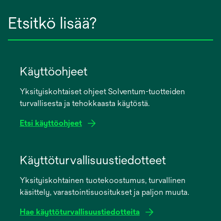
Etsitkö lisää?
Käyttöohjeet
Yksityiskohtaiset ohjeet Solventum-tuotteiden
turvallisesta ja tehokkaasta käytöstä.
Etsi käyttöohjeet
opens
in
Käyttöturvallisuustiedotteet
a
Yksityiskohtainen tuotekoostumus, turvallinen
new
käsittely, varastointisuositukset ja paljon muuta.
tab
Hae käyttöturvallisuustiedotteita