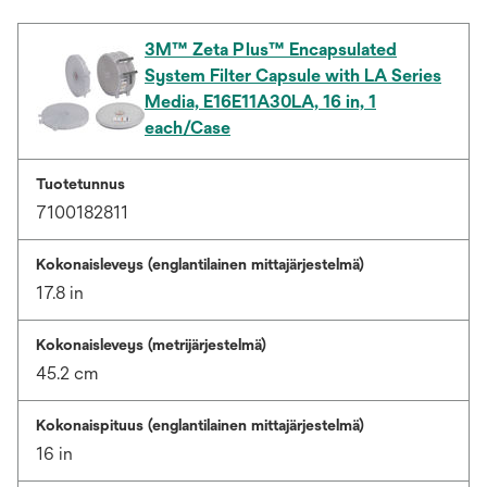
3M™ Zeta Plus™ Encapsulated
System Filter Capsule with LA Series
Media, E16E11A30LA, 16 in, 1
each/Case
Tuotetunnus
7100182811
Kokonaisleveys (englantilainen mittajärjestelmä)
17.8 in
Kokonaisleveys (metrijärjestelmä)
45.2 cm
Kokonaispituus (englantilainen mittajärjestelmä)
16 in