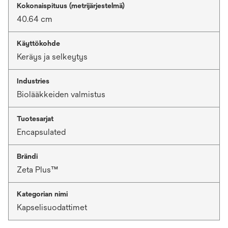
Kokonaispituus (metrijärjestelmä)
40.64 cm
Käyttökohde
Keräys ja selkeytys
Industries
Biolääkkeiden valmistus
Tuotesarjat
Encapsulated
Brändi
Zeta Plus™
Kategorian nimi
Kapselisuodattimet