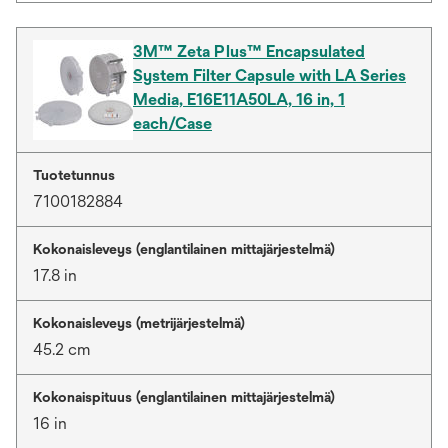
3M™ Zeta Plus™ Encapsulated
System Filter Capsule with LA Series
Media, E16E11A50LA, 16 in, 1
each/Case
Tuotetunnus
7100182884
Kokonaisleveys (englantilainen mittajärjestelmä)
17.8 in
Kokonaisleveys (metrijärjestelmä)
45.2 cm
Kokonaispituus (englantilainen mittajärjestelmä)
16 in