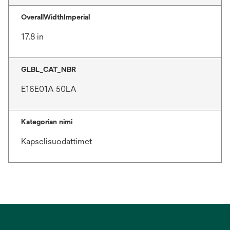
OverallWidthImperial
17.8 in
GLBL_CAT_NBR
E16E01A 50LA
Kategorian nimi
Kapselisuodattimet