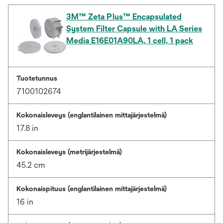
3M™ Zeta Plus™ Encapsulated
System Filter Capsule with LA Series
Media E16E01A90LA, 1 cell, 1 pack
Tuotetunnus
7100102674
Kokonaisleveys (englantilainen mittajärjestelmä)
17.8 in
Kokonaisleveys (metrijärjestelmä)
45.2 cm
Kokonaispituus (englantilainen mittajärjestelmä)
16 in