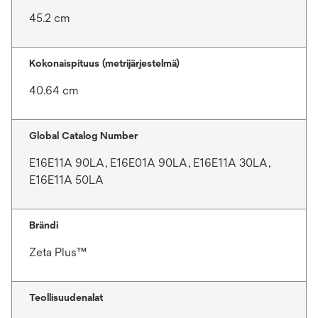
45.2 cm
Kokonaispituus (metrijärjestelmä)
40.64 cm
Global Catalog Number
E16E11A 90LA, E16E01A 90LA, E16E11A 30LA,
E16E11A 50LA
Brändi
Zeta Plus™
Teollisuudenalat