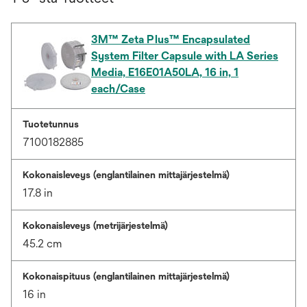
3M™ Zeta Plus™ Encapsulated
System Filter Capsule with LA Series
Media, E16E01A50LA, 16 in, 1
each/Case
Tuotetunnus
7100182885
Kokonaisleveys (englantilainen mittajärjestelmä)
17.8 in
Kokonaisleveys (metrijärjestelmä)
45.2 cm
Kokonaispituus (englantilainen mittajärjestelmä)
16 in