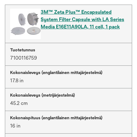
3M™ Zeta Plus™ Encapsulated
System Filter Capsule with LA Series
Media E16E11A90LA, 11 cell, 1 pack
Tuotetunnus
7100116759
Kokonaisleveys (englantilainen mittajärjestelmä)
17.8 in
Kokonaisleveys (metrijärjestelmä)
45.2 cm
Kokonaispituus (englantilainen mittajärjestelmä)
16 in