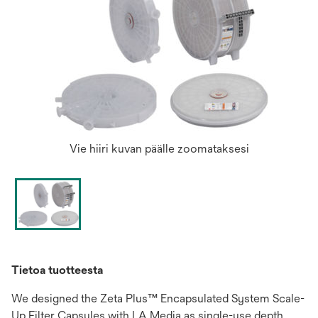
Vie hiiri kuvan päälle zoomataksesi
Tietoa tuotteesta
We designed the Zeta Plus™ Encapsulated System Scale-
Up Filter Capsules with LA Media as single-use depth