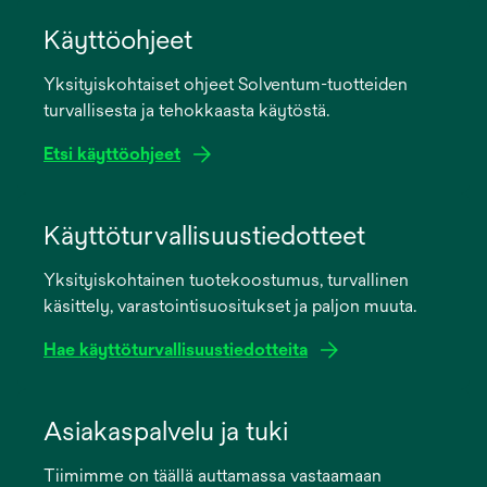
Käyttöohjeet
Yksityiskohtaiset ohjeet Solventum-tuotteiden
turvallisesta ja tehokkaasta käytöstä.
Etsi käyttöohjeet
opens
in
Käyttöturvallisuustiedotteet
a
Yksityiskohtainen tuotekoostumus, turvallinen
new
käsittely, varastointisuositukset ja paljon muuta.
tab
Hae käyttöturvallisuustiedotteita
opens
in
Asiakaspalvelu ja tuki
a
Tiimimme on täällä auttamassa vastaamaan
new