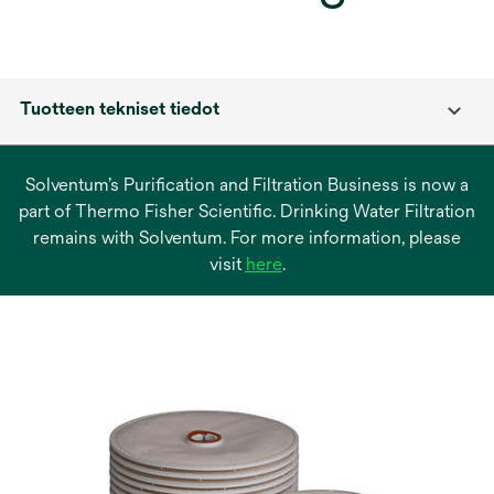
Tuotteen tekniset tiedot
Solventum’s Purification and Filtration Business is now a
part of Thermo Fisher Scientific. Drinking Water Filtration
remains with Solventum. For more information, please
opens
visit
here
.
in
a
new
tab