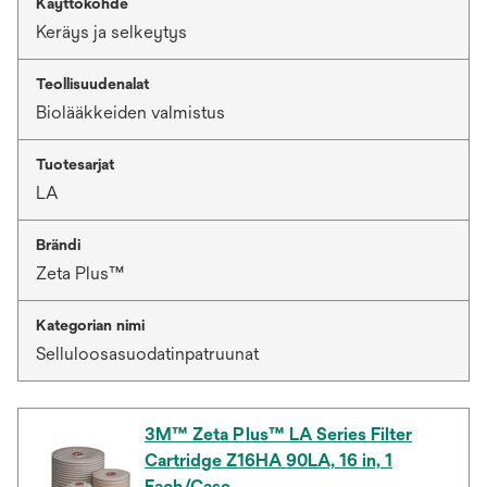
Käyttökohde
Keräys ja selkeytys
Teollisuudenalat
Biolääkkeiden valmistus
Tuotesarjat
LA
Brändi
Zeta Plus™
Kategorian nimi
Selluloosasuodatinpatruunat
3M™ Zeta Plus™ LA Series Filter
Cartridge Z16HA 90LA, 16 in, 1
Each/Case