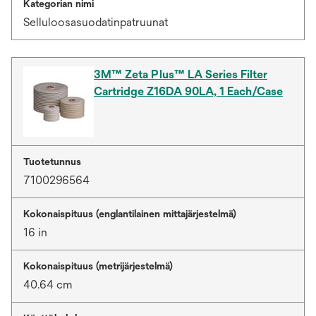
Kategorian nimi
Selluloosasuodatinpatruunat
3M™ Zeta Plus™ LA Series Filter
Cartridge Z16DA 90LA, 1 Each/Case
Tuotetunnus
7100296564
Kokonaispituus (englantilainen mittajärjestelmä)
16 in
Kokonaispituus (metrijärjestelmä)
40.64 cm