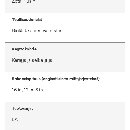
Zeta Plus™
Teollisuudenalat
Biolääkkeiden valmistus
Käyttökohde
Keräys ja selkeytys
Kokonaispituus (englantilainen mittajärjestelmä)
16 in, 12 in, 8 in
Tuotesarjat
LA