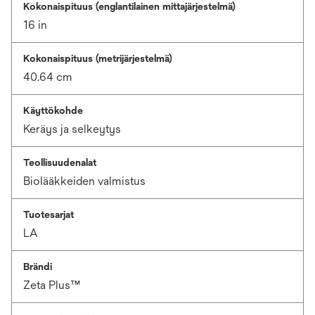
Kokonaispituus (englantilainen mittajärjestelmä)
16 in
Kokonaispituus (metrijärjestelmä)
40.64 cm
Käyttökohde
Keräys ja selkeytys
Teollisuudenalat
Biolääkkeiden valmistus
Tuotesarjat
LA
Brändi
Zeta Plus™