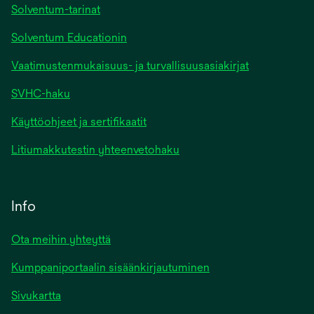
Solventum-tarinat
Solventum Educationin
Vaatimustenmukaisuus- ja turvallisuusasiakirjat
SVHC-haku
Käyttöohjeet ja sertifikaatit
Litiumakkutestin yhteenvetohaku
Info
Ota meihin yhteyttä
Kumppaniportaalin sisäänkirjautuminen
Sivukartta