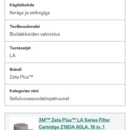
Käyttökohde
Keräys ja selkeytys
Teollisuudenalat
Biolääkkeiden valmistus
Tuotesarjat
LA
Brändi
Zeta Plus™
Kategorian nimi
Selluloosasuodatinpatruunat
3M™ Zeta Plus™ LA Series Filter
Cartridge Z16DA 60LA, 16 in, 1