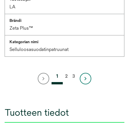
LA
Brändi
Zeta Plus™
Kategorian nimi
Selluloosasuodatinpatruunat
1
2
3
Tuotteen tiedot