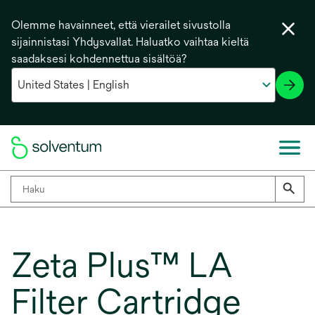
Olemme havainneet, että vierailet sivustolla
sijainnistasi Yhdysvallat. Haluatko vaihtaa kieltä
saadaksesi kohdennettua sisältöä?
Zeta Plus™ LA
Filter Cartridge