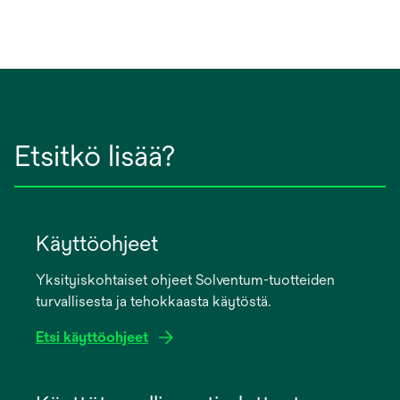
Etsitkö lisää?
Käyttöohjeet
Yksityiskohtaiset ohjeet Solventum-tuotteiden
turvallisesta ja tehokkaasta käytöstä.
Etsi käyttöohjeet
opens
in