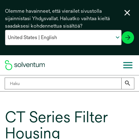
Olemme havainneet, että vierailet sivustolla
sijainnistasi Yhdysvallat. Haluatko vaihtaa kieltä
saadaksesi kohdennettua sisältöä?
CT Series Filter
Housing