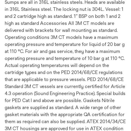
Sumps are all in 316L stainless steels. Heads are available
in 316L Stainless steel. The locking nut is 304L. Vessel: 1
and 2 cartridge high as standard. 1” BSP on both 1 and 2
high as standard Accessories All 3M CT models are
delivered with brackets for wall mounting as standard.
Operating conditions 3M CT models have a maximum
operating pressure and temperature for liquid of 20 bar g
at 110 °C. For air and gas service, they have a maximum
operating pressure and temperature of 10 bar g at 110 °C.
Actual operating temperatures will depend on the
cartridge types and on the PED 2014/68/CE regulations
that are applicable to pressure vessels. PED 2014/68/CE
Standard 3M CT vessels are currently certified for Article
4.3 operation (Sound Engineering Practice). Special builds
for PED Cat I and above are possible. Gaskets Nitrile
gaskets are supplied as standard. A wide range of other
gasket materials with the appropriate QA certification for
them as required can also be supplied. ATEX 2014/34/CE
3M CT housings are approved for use in ATEX condition