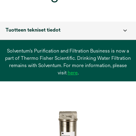
Tuotteen tekniset tiedot
Solventum’s Purification and Filtration Business is now a
part of Thermo Fisher Scientific. Drinking Water Filtration
remains with Solventum. For more information, please
opens
visit
here
.
in
a
new
tab