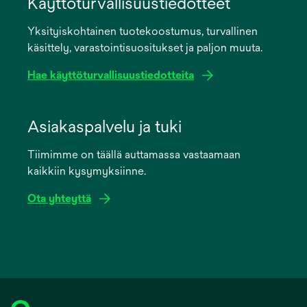
Käyttöturvallisuustiedotteet
a
Yksityiskohtainen tuotekoostumus, turvallinen
new
käsittely, varastointisuositukset ja paljon muuta.
tab
Hae käyttöturvallisuustiedotteita
opens
in
Asiakaspalvelu ja tuki
a
Tiimimme on täällä auttamassa vastaamaan
new
kaikkiin kysymyksiinne.
tab
Ota yhteyttä