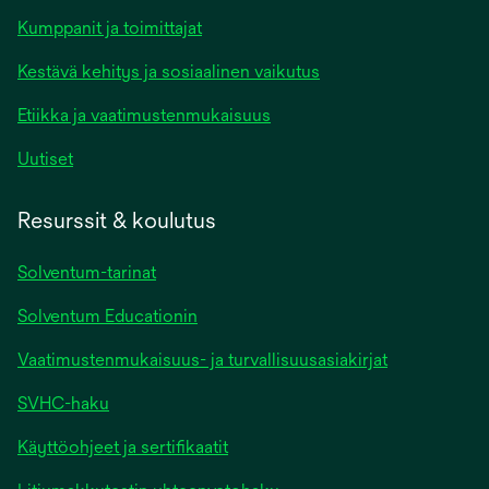
Kumppanit ja toimittajat
Kestävä kehitys ja sosiaalinen vaikutus
Etiikka ja vaatimustenmukaisuus
Uutiset
Resurssit & koulutus
Solventum-tarinat
Solventum Educationin
Vaatimustenmukaisuus- ja turvallisuusasiakirjat
SVHC-haku
Käyttöohjeet ja sertifikaatit