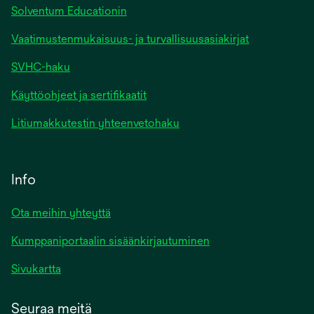
Solventum Educationin
Vaatimustenmukaisuus- ja turvallisuusasiakirjat
SVHC-haku
Käyttöohjeet ja sertifikaatit
Litiumakkutestin yhteenvetohaku
Info
Ota meihin yhteyttä
Kumppaniportaalin sisäänkirjautuminen
Sivukartta
Seuraa meitä