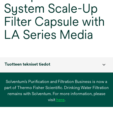
System Scale-Up
Filter Capsule with
LA Series Media
Tuotteen tekniset tiedot
Solventum’s Purification and Filtration Business is now a
part of Thermo Fisher Scientific. Drinking Water Filtration
remains with Solventum. For more information, please
opens
visit
here
.
in
a