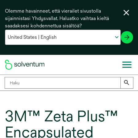
Olemme havainneet, että vierailet sivustolla
sijainnistasi Yhdysvallat. Haluatko vaihtaa kieltä
saadaksesi kohdennettua sisältöä?
3M™ Zeta Plus™
Encapsulated