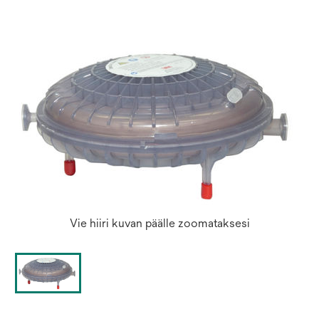
new
tab
Vie hiiri kuvan päälle zoomataksesi