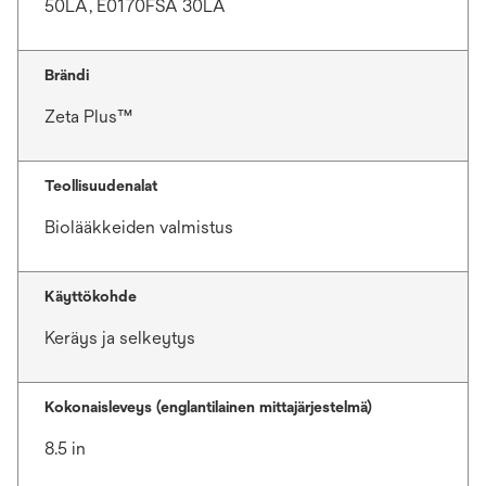
50LA, E0170FSA 30LA
Brändi
Zeta Plus™
Teollisuudenalat
Biolääkkeiden valmistus
Käyttökohde
Keräys ja selkeytys
Kokonaisleveys (englantilainen mittajärjestelmä)
8.5 in