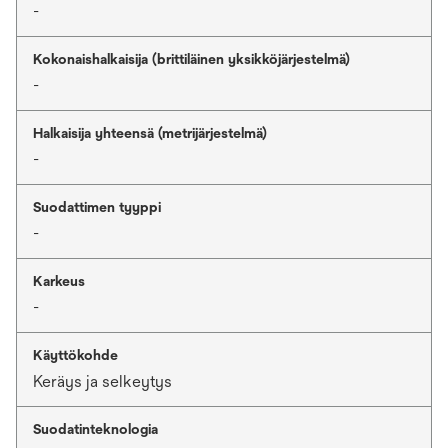
-
Kokonaishalkaisija (brittiläinen yksikköjärjestelmä)
-
Halkaisija yhteensä (metrijärjestelmä)
-
Suodattimen tyyppi
-
Karkeus
-
Käyttökohde
Keräys ja selkeytys
Suodatinteknologia