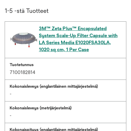
1-5 -stä Tuotteet
3M™ Zeta Plus™ Encapsulated
System Scale-Up Filter Capsule with
LA Series Media E1020FSA30LA,
1020 sq cm, 1 Per Case
Tuotetunnus
7100182814
Kokonaisleveys (englantilainen mittajärjestelmä)
-
Kokonaisleveys (metrijärjestelmä)
-
Kokonaispituus (englantilainen mittajärjestelmä)