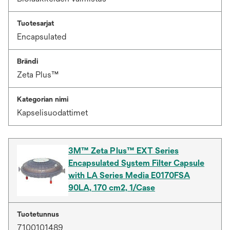
Tuotesarjat
Encapsulated
Brändi
Zeta Plus™
Kategorian nimi
Kapselisuodattimet
3M™ Zeta Plus™ EXT Series
Encapsulated System Filter Capsule
with LA Series Media E0170FSA
90LA, 170 cm2, 1/Case
Tuotetunnus
7100101489