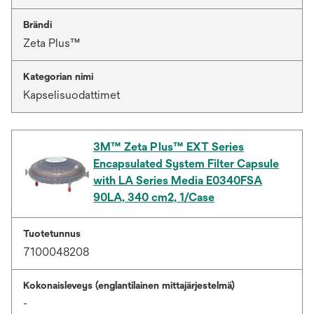
Brändi
Zeta Plus™
Kategorian nimi
Kapselisuodattimet
3M™ Zeta Plus™ EXT Series
Encapsulated System Filter Capsule
with LA Series Media E0340FSA
90LA, 340 cm2, 1/Case
Tuotetunnus
7100048208
Kokonaisleveys (englantilainen mittajärjestelmä)
-