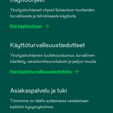
Yksityiskohtaiset ohjeet Solventum-tuotteiden
turvallisesta ja tehokkaasta käytöstä.
Etsi käyttöohjeet
opens
in
Käyttöturvallisuustiedotteet
a
Yksityiskohtainen tuotekoostumus, turvallinen
new
käsittely, varastointisuositukset ja paljon muuta.
tab
Hae käyttöturvallisuustiedotteita
opens
in
Asiakaspalvelu ja tuki
a
Tiimimme on täällä auttamassa vastaamaan
new
kaikkiin kysymyksiinne.
tab