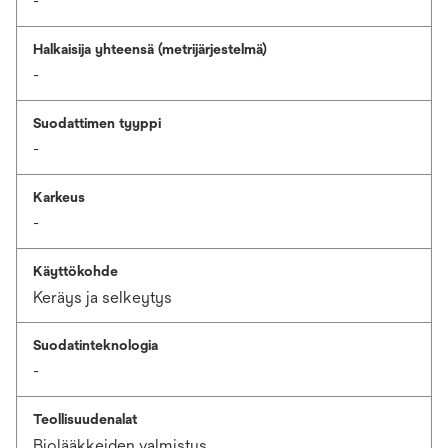
-
Halkaisija yhteensä (metrijärjestelmä)
-
Suodattimen tyyppi
-
Karkeus
-
Käyttökohde
Keräys ja selkeytys
Suodatinteknologia
-
Teollisuudenalat
Biolääkkeiden valmistus