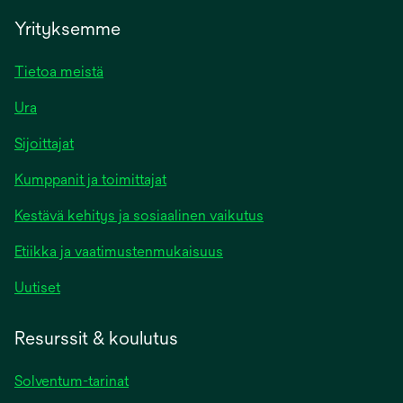
Yrityksemme
Tietoa meistä
Ura
Sijoittajat
Kumppanit ja toimittajat
Kestävä kehitys ja sosiaalinen vaikutus
Etiikka ja vaatimustenmukaisuus
Uutiset
Resurssit & koulutus
Solventum-tarinat