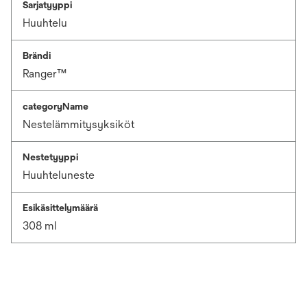
Sarjatyyppi
Huuhtelu
Brändi
Ranger™
categoryName
Nestelämmitysyksiköt
Nestetyyppi
Huuhteluneste
Esikäsittelymäärä
308 ml