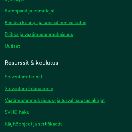
Kumppanit ja toimittajat
Kestävä kehitys ja sosiaalinen vaikutus
Etiikka ja vaatimustenmukaisuus
Uutiset
Resurssit & koulutus
Solventum-tarinat
Solventum Educationin
Vaatimustenmukaisuus- ja turvallisuusasiakirjat
SVHC-haku
Käyttöohjeet ja sertifikaatit