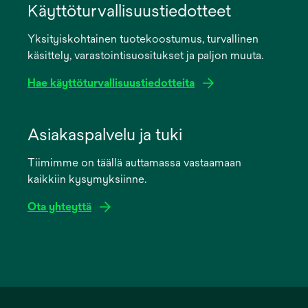
in
Käyttöturvallisuustiedotteet
a
Yksityiskohtainen tuotekoostumus, turvallinen
new
käsittely, varastointisuositukset ja paljon muuta.
tab
Hae käyttöturvallisuustiedotteita
opens
in
Asiakaspalvelu ja tuki
a
Tiimimme on täällä auttamassa vastaamaan
new
kaikkiin kysymyksiinne.
tab
Ota yhteyttä