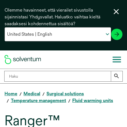
Olemme havainneet, että vierailet sivustolla
sijainnistasi Yhdysvallat. Haluatko vaihtaa kieltä
saadaksesi kohdennettua sisältöä?
Home
Medical
Surgical solutions
Temperature management
Fluid warming units
Ranger™