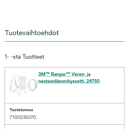
Tuotevaihtoehdot
1- -stä Tuotteet
3M™ Ranger™ Veren- ja
nesteenlämmityssetti, 24750
Tuotetunnus
7100235070