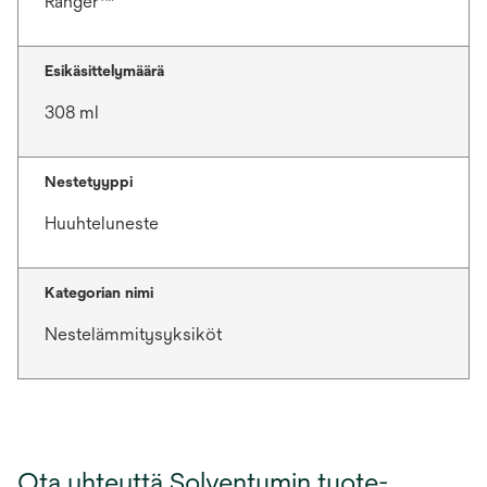
Ranger™
Esikäsittelymäärä
308 ml
Nestetyyppi
Huuhteluneste
Kategorian nimi
Nestelämmitysyksiköt
Ota yhteyttä Solventumin tuote-