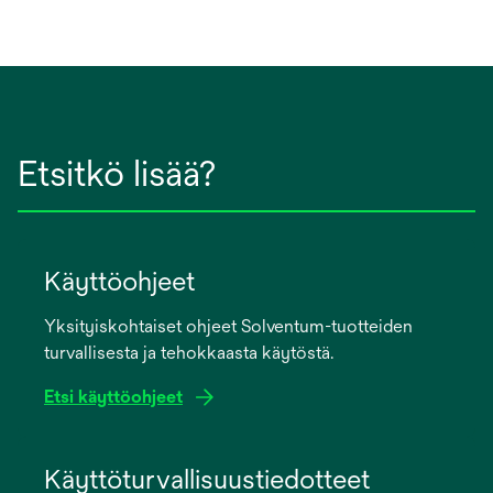
Etsitkö lisää?
Käyttöohjeet
Yksityiskohtaiset ohjeet Solventum-tuotteiden
turvallisesta ja tehokkaasta käytöstä.
Etsi käyttöohjeet
opens
in
Käyttöturvallisuustiedotteet