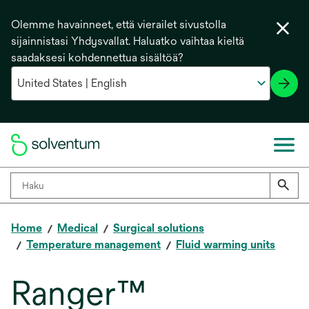
Olemme havainneet, että vierailet sivustolla
sijainnistasi Yhdysvallat. Haluatko vaihtaa kieltä
saadaksesi kohdennettua sisältöä?
Home
Medical
Surgical solutions
Temperature management
Fluid warming units
Ranger™