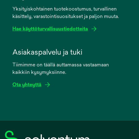
a
Yksityiskohtainen tuotekoostumus, turvallinen
new
käsittely, varastointisuositukset ja paljon muuta.
tab
Hae käyttöturvallisuustiedotteita
opens
in
Asiakaspalvelu ja tuki
a
Tiimimme on täällä auttamassa vastaamaan
new
kaikkiin kysymyksiinne.
tab
Ota yhteyttä