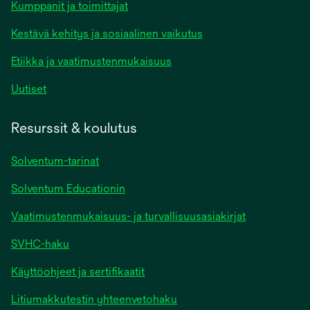
Kumppanit ja toimittajat
Kestävä kehitys ja sosiaalinen vaikutus
Etiikka ja vaatimustenmukaisuus
Uutiset
Resurssit & koulutus
Solventum-tarinat
Solventum Educationin
Vaatimustenmukaisuus- ja turvallisuusasiakirjat
SVHC-haku
Käyttöohjeet ja sertifikaatit
Litiumakkutestin yhteenvetohaku