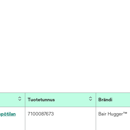
Tuotetunnus
Brändi
pötilan
7100087673
Bair Hugger™