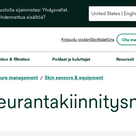
stolla sijainnistasi Yhdysvallat.
ohdennettua sisältöä?
opens
Kirjaudu sisään
Sijoittajat
Ura
Ota me
in
a
new
ation & filtration
Potilaat ja kuluttajat
Resurssit
tab
ture management
Skin sensors & equipment
eurantakiinnitys