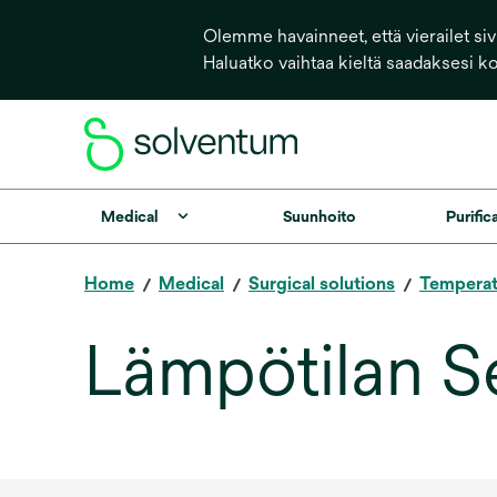
Olemme havainneet, että vierailet sivu
Haluatko vaihtaa kieltä saadaksesi k
Medical
Suunhoito
Purific
Home
Medical
Surgical solutions
Tempera
Lämpötilan S