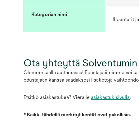
Kategorian nimi
Ihoanturit ja
Ota yhteyttä Solventumin
Olemme täällä auttamassa! Edustajatiimimme voi tarj
edustajaan kanssa saadaksesi lisätietoja vaihtoehdoi
Etsitkö asiakastukea? Vieraile
asiakastukisivulla
.
*
Kaikki tähdellä merkityt kentät ovat pakollisia.