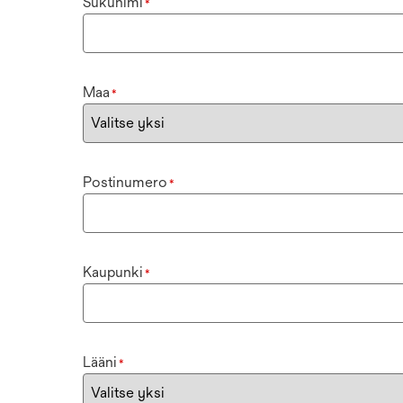
Sukunimi
*
Maa
*
Postinumero
*
Kaupunki
*
Lääni
*