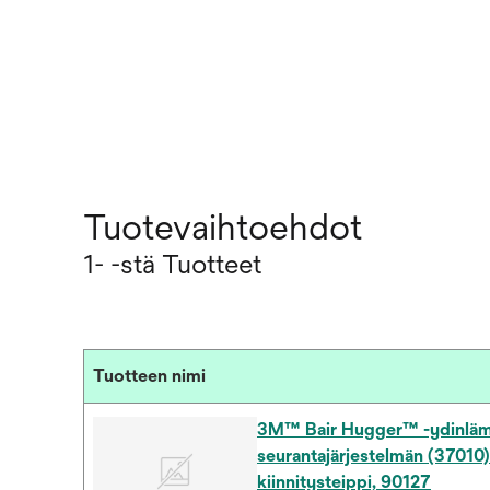
Tuotevaihtoehdot
1- -stä Tuotteet
Tuotteen nimi
3M™ Bair Hugger™ -ydinläm
seurantajärjestelmän (37010)
kiinnitysteippi, 90127