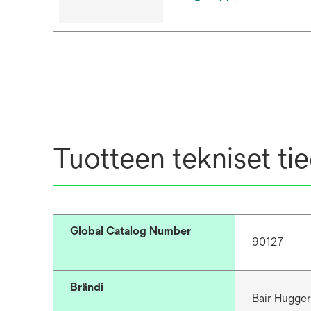
Tuotteen tekniset ti
Global Catalog Number
90127
Brändi
Bair Hugge