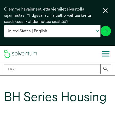
Olemme havainneet, että vierailet sivustolla
sijainnistasi Yhdysvallat. Haluatko vaihtaa kieltä
saadaksesi kohdennettua sisältöä?
BH Series Housing