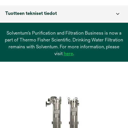
Tuotteen tekniset tiedot
Solventum’s Purification and Filtration Business is now a
part of Thermo Fisher Scientific. Drinking Water Filtration
remains with Solventum. For more information, please
opens
visit
here
.
in
a
new
tab