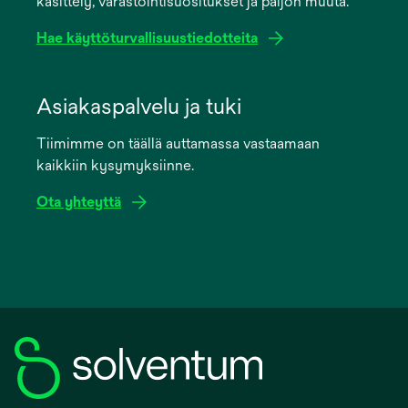
käsittely, varastointisuositukset ja paljon muuta.
tab
Hae käyttöturvallisuustiedotteita
opens
in
Asiakaspalvelu ja tuki
a
Tiimimme on täällä auttamassa vastaamaan
new
kaikkiin kysymyksiinne.
tab
Ota yhteyttä