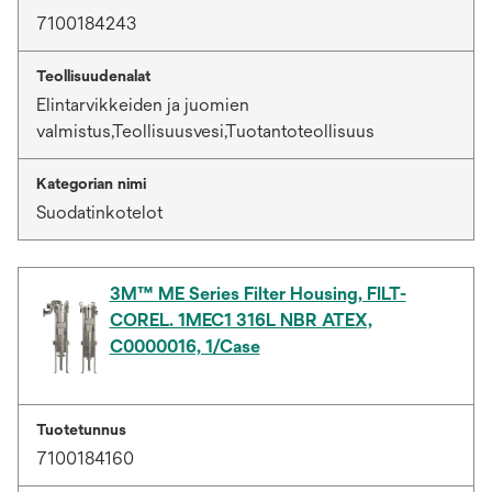
7100184243
Teollisuudenalat
Elintarvikkeiden ja juomien
valmistus,Teollisuusvesi,Tuotantoteollisuus
Kategorian nimi
Suodatinkotelot
3M™ ME Series Filter Housing, FILT-
COREL. 1MEC1 316L NBR ATEX,
C0000016, 1/Case
Tuotetunnus
7100184160