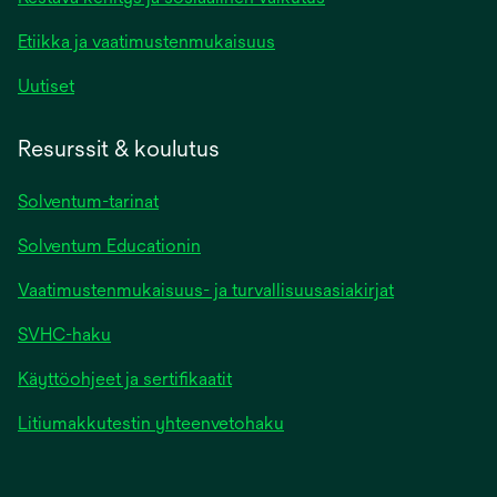
Etiikka ja vaatimustenmukaisuus
Uutiset
Resurssit & koulutus
Solventum-tarinat
Solventum Educationin
Vaatimustenmukaisuus- ja turvallisuusasiakirjat
SVHC-haku
Käyttöohjeet ja sertifikaatit
Litiumakkutestin yhteenvetohaku