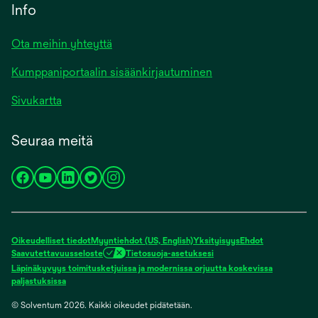
Info
Ota meihin yhteyttä
Kumppaniportaalin sisäänkirjautuminen
Sivukartta
Seuraa meitä
opens
opens
opens
opens
opens
in
in
in
in
in
a
a
a
a
a
new
new
new
new
new
Oikeudelliset tiedot
Myyntiehdot (US, English)
Yksityisyys
Ehdot
tab
tab
tab
tab
tab
Saavutettavuusseloste
Tietosuoja-asetuksesi
Läpinäkyvyys toimitusketjuissa ja modernissa orjuutta koskevissa
opens
paljastuksissa
in
© Solventum 2026. Kaikki oikeudet pidätetään.
a