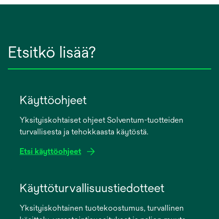
Etsitkö lisää?
Käyttöohjeet
Yksityiskohtaiset ohjeet Solventum-tuotteiden
turvallisesta ja tehokkaasta käytöstä.
Etsi käyttöohjeet
opens
in
Käyttöturvallisuustiedotteet
a
Yksityiskohtainen tuotekoostumus, turvallinen
new