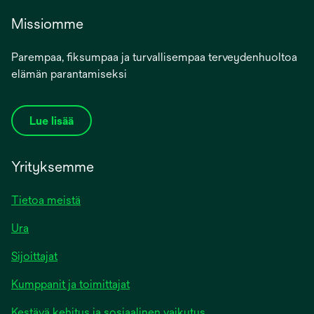
Missiomme
Parempaa, fiksumpaa ja turvallisempaa terveydenhuoltoa
elämän parantamiseksi
Lue lisää
Yrityksemme
Tietoa meistä
Ura
Sijoittajat
Kumppanit ja toimittajat
Kestävä kehitys ja sosiaalinen vaikutus