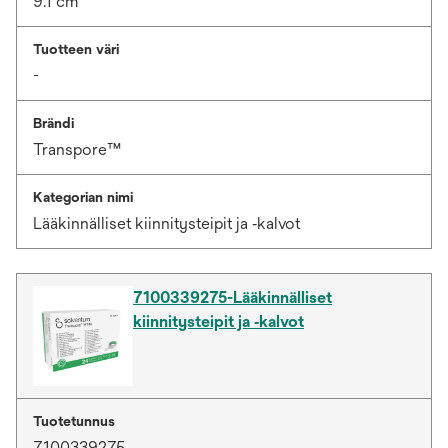
9.1 cm
Tuotteen väri
-
Brändi
Transpore™
Kategorian nimi
Lääkinnälliset kiinnitysteipit ja ‑kalvot
7100339275-Lääkinnälliset
kiinnitysteipit ja ‑kalvot
Tuotetunnus
7100339275