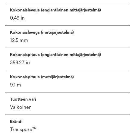
Kokonaisleveys (englantilainen mittajärjestelmä)
0.49 in
Kokonaisleveys (metrijärjestelmä)
12.5 mm
Kokonaispituus (englantilainen mittajärjestelmä)
358.27 in
Kokonaispituus (metrijärjestelmä)
9.1 m
Tuotteen väri
Valkoinen
Brändi
Transpore™