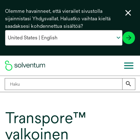
Olemme havainneet, että vierailet sivustolla
sijainnistasi Yhdysvallat. Haluatko vaihtaa kieltä
saadaksesi kohdennettua sisältöä?
Transpore™
valkoinen