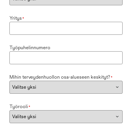
Yritys
*
Työpuhelinnumero
Mihin terveydenhuollon osa-alueseen keskityt?
*
Työrooli
*