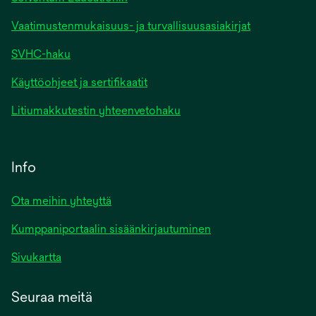
Vaatimustenmukaisuus- ja turvallisuusasiakirjat
SVHC-haku
Käyttöohjeet ja sertifikaatit
Litiumakkutestin yhteenvetohaku
Info
Ota meihin yhteyttä
Kumppaniportaalin sisäänkirjautuminen
Sivukartta
Seuraa meitä