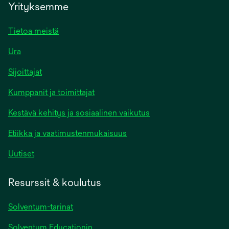
Yrityksemme
Tietoa meistä
Ura
Sijoittajat
Kumppanit ja toimittajat
Kestävä kehitys ja sosiaalinen vaikutus
Etiikka ja vaatimustenmukaisuus
Uutiset
Resurssit & koulutus
Solventum-tarinat
Solventum Educationin