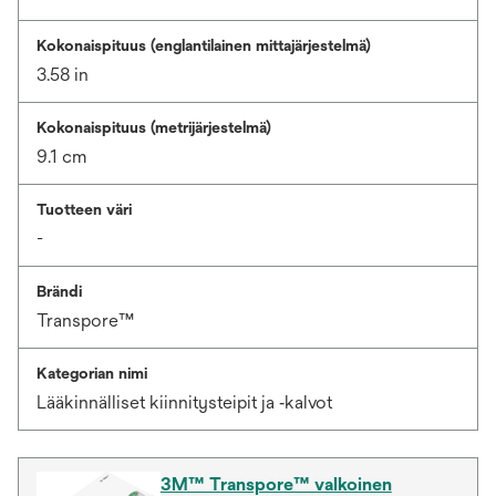
Kokonaispituus (englantilainen mittajärjestelmä)
3.58 in
Kokonaispituus (metrijärjestelmä)
9.1 cm
Tuotteen väri
-
Brändi
Transpore™
Kategorian nimi
Lääkinnälliset kiinnitysteipit ja ‑kalvot
3M™ Transpore™ valkoinen