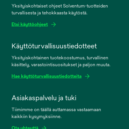
Yksityiskohtaiset ohjeet Solventum-tuotteiden
turvallisesta ja tehokkaasta käytöstä.
Etsi käyttöohjeet
opens
in
Käyttöturvallisuustiedotteet
a
Yksityiskohtainen tuotekoostumus, turvallinen
new
käsittely, varastointisuositukset ja paljon muuta.
tab
Hae käyttöturvallisuustiedotteita
opens
in
Asiakaspalvelu ja tuki
a
Tiimimme on täällä auttamassa vastaamaan
new
kaikkiin kysymyksiinne.
tab
Ota yhteyttä