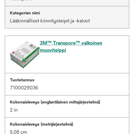
Kategorian nimi
Lääkinnälliset kiinnitysteipit ja ‑kalvot
3M™ Transpore™ valkoinen
muoviteippi
Tuotetunnus
7100029036
Kokonaisleveys (englantilainen mittajärjestelmä)
2 in
Kokonaisleveys (metrijärjestelmä)
5.08 cm