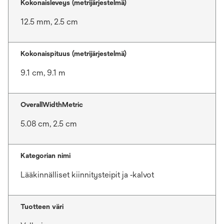
Kokonaisleveys (metrijärjestelmä)
12.5 mm, 2.5 cm
Kokonaispituus (metrijärjestelmä)
9.1 cm, 9.1 m
OverallWidthMetric
5.08 cm, 2.5 cm
Kategorian nimi
Lääkinnälliset kiinnitysteipit ja ‑kalvot
Tuotteen väri