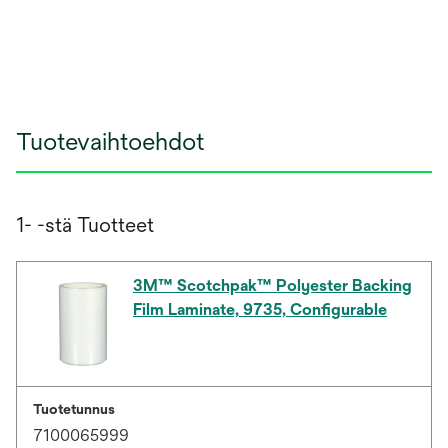
Tuotevaihtoehdot
1- -stä Tuotteet
3M™ Scotchpak™ Polyester Backing
Film Laminate, 9735, Configurable
Tuotetunnus
7100065999