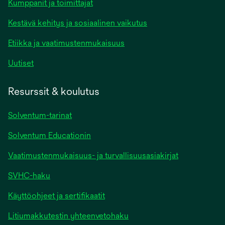
Kumppanit ja toimittajat
Kestävä kehitys ja sosiaalinen vaikutus
Etiikka ja vaatimustenmukaisuus
Uutiset
Resurssit & koulutus
Solventum-tarinat
Solventum Educationin
Vaatimustenmukaisuus- ja turvallisuusasiakirjat
SVHC-haku
Käyttöohjeet ja sertifikaatit
Litiumakkutestin yhteenvetohaku