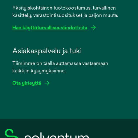
a
Yksityiskohtainen tuotekoostumus, turvallinen
new
käsittely, varastointisuositukset ja paljon muuta.
tab
Hae käyttöturvallisuustiedotteita
opens
in
Asiakaspalvelu ja tuki
a
Tiimimme on täällä auttamassa vastaamaan
new
kaikkiin kysymyksiinne.
tab
Ota yhteyttä