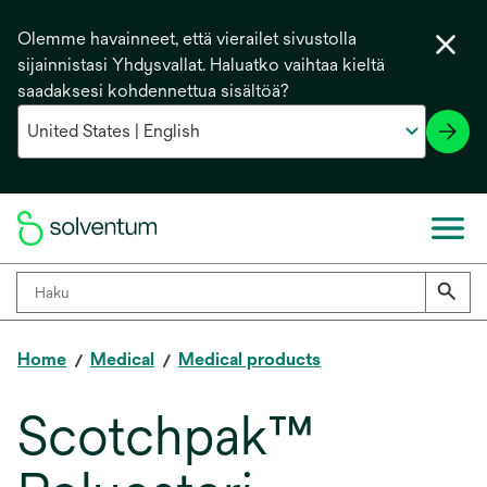
Olemme havainneet, että vierailet sivustolla
sijainnistasi Yhdysvallat. Haluatko vaihtaa kieltä
saadaksesi kohdennettua sisältöä?
Home
Medical
Medical products
Scotchpak™