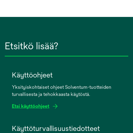
Etsitkö lisää?
Käyttöohjeet
Yksityiskohtaiset ohjeet Solventum-tuotteiden
turvallisesta ja tehokkaasta käytöstä.
Etsi käyttöohjeet
opens
in
Käyttöturvallisuustiedotteet