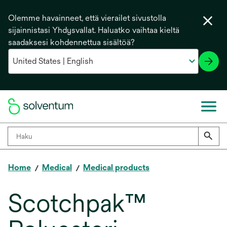
Olemme havainneet, että vierailet sivustolla
sijainnistasi Yhdysvallat. Haluatko vaihtaa kieltä
saadaksesi kohdennettua sisältöä?
Home
Medical
Medical products
Scotchpak™