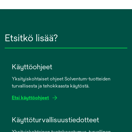
Etsitkö lisää?
Käyttöohjeet
Yksityiskohtaiset ohjeet Solventum-tuotteiden
turvallisesta ja tehokkaasta käytöstä.
Etsi käyttöohjeet
opens
in
Käyttöturvallisuustiedotteet
a
Yksityiskohtainen tuotekoostumus, turvallinen