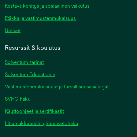
Kestävä kehitys ja sosiaalinen vaikutus
Etiikka ja vaatimustenmukaisuus
Uutiset
Resurssit & koulutus
Solventum-tarinat
Solventum Educationin
Vaatimustenmukaisuus- ja turvallisuusasiakirjat
SVHC-haku
Käyttöohjeet ja sertifikaatit
Litiumakkutestin yhteenvetohaku