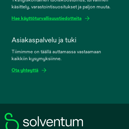
new
käsittely, varastointisuositukset ja paljon muuta.
tab
Hae käyttöturvallisuustiedotteita
opens
in
Asiakaspalvelu ja tuki
a
Tiimimme on täällä auttamassa vastaamaan
new
kaikkiin kysymyksiinne.
tab
Ota yhteyttä