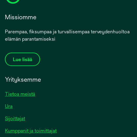
Missiomme
Parempaa, fiksumpaa ja turvallisempaa terveydenhuoltoa
elämän parantamiseksi
Lue lisää
Yrityksemme
Tietoa meistä
Ura
Sijoittajat
Kumppanit ja toimittajat